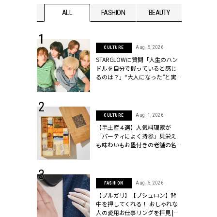
WEDDING
ALL
FASHION
BEAUTY
WEDDIN
 16, 2026
Aug, 5, 2026
CULTURE
はアリ？お呼
STARGLOWに質問「人生のハン
コーデ＆マナ
ドルを自分で握っていると感じ
Y.[クラッシィ]
るのは？」“大️人になった”と実
感する瞬間【3rdシングル
『Drivin' My Life』発売】 |
CLASSY.[クラッシィ]
 13, 2025
Aug, 1, 2026
CULTURE
ブランドのリ
【手土産４選】人気料理家が
0代カップルの
「パーティによく持参」見栄え
SSY.[クラッシ
も味わいもお墨付きの老舗の名
物とは？ | CLASSY.[クラッシィ]
 30, 2026
Aug, 5, 2026
FASHION
リー】1つでも
【ブルガリ】【ブシュロン】背
ポメラートの
中を押してくれる！ おしゃれな
シリーズに注
人の愛用お仕事リングを拝見 |