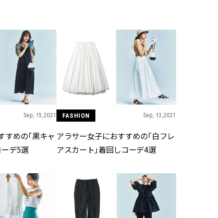
BEAUTY
Aug, 5, 2026
Feb,
BEAUTY
WEDDING
ユニクロ名品も！日焼け対策ガ
結婚式に黒ドレス
チ勢の「ないと無理」なアイテ
ばれで失敗しない
ムハック7選 | CLASSY.[クラッシ
ーを解説 | CLASS
ィ]
Sep, 15,2021
FASHION
Sep, 13,2021
Aug, 6, 2026
Aug,
BEAUTY
WEDDING
【ヘアアクセ6選】手抜きに見え
【結婚指輪】人気
すすめの「黒キャ
アラサー女子におすすめの「白フレ
ない！アラサーのまとめ髪が垢
ング22選｜20〜3
抜ける「即戦力アクセ」たち |
エピソードも | CLA
コーデ5選
アスカート」着回しコーデ4選
CLASSY.[クラッシィ]
ィ]
Nov, 17, 2025
Jun,
BEAUTY
WEDDING
【落ちない名品リップ10選】塗
【一生ものジュエ
り直しできない・皮むけしやす
存在感が際立つ！
いetc.悩みをクリア | CLASSY.[ク
「トゥギャザー」