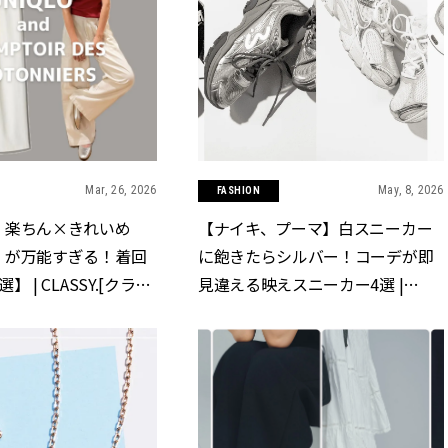
Mar, 26, 2026
May, 8, 2026
FASHION
】楽ちん×きれいめ
【ナイキ、プーマ】白スニーカー
」が万能すぎる！着回
に飽きたらシルバー！コーデが即
 | CLASSY.[クラッ
見違える映えスニーカー4選 |
CLASSY.[クラッシィ]