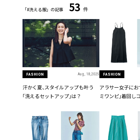
53
件
「#洗える服」の記事
FASHION
Aug, 18,2025
FASHION
汗かく夏、スタイルアップも叶う
アラサー女子にお
「洗えるセットアップ」は？
ミワンピ」着回し