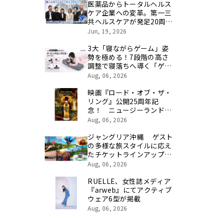
医薬品からトータルヘルス
ケア企業への変革。第一三
共ヘルスケアが発足20周年
を記念し、製品開発・新カ
Jun, 19, 2026
テゴリ挑戦の舞台や旧社統
合時のエピソードを社員の
3大「寝ながらゲーム」姿
想いとともに振り返る特別
勢を極める！7段階の高さ
映像を公開！
調整で寝落ちへ導く「ゲー
ミングロングピロー」発売
Aug, 06, 2026
映画『ロード・オブ・ザ・
リング』公開25周年記
念！ ニュージーランド最
高峰のシングルモルト、
Aug, 06, 2026
POKENO(ポケノ)より 数
量限定ウイスキー「リング
ジャングリア沖縄 ゲスト
ベアラー」が誕生
の多様な旅スタイルに応え
たチケットラインアップ拡
充 余すことなく魅力を堪
Aug, 06, 2026
能する「ロイヤルチケッ
ト」新登場
RUELLE、女性誌メディア
『arweb』にてアクティブ
ウェア6型が掲載
Aug, 06, 2026