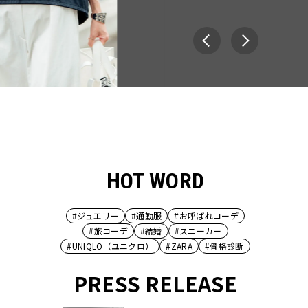
HOT WORD
#ジュエリー
#通勤服
#お呼ばれコーデ
#旅コーデ
#結婚
#スニーカー
#UNIQLO（ユニクロ）
#ZARA
#骨格診断
PRESS RELEASE