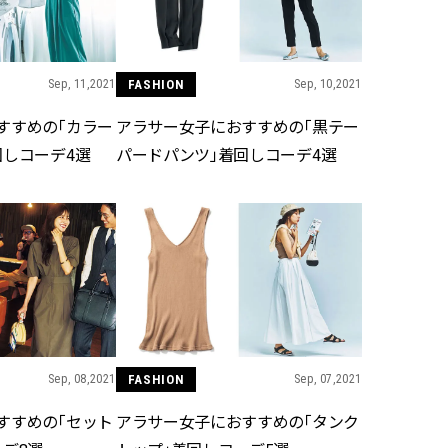
ラッシィ]
目 | CLASSY.[クラ
Aug, 5, 2026
Dec,
BEAUTY
WEDDING
Sep, 11,2021
FASHION
Sep, 10,2021
忙しい毎日に「うるおいター
【結婚式のお呼ば
ボ」を。新【SOFINA BASIC＋】
事情】アンテプリマ、
すすめの「カラー
アラサー女子におすすめの「黒テー
のお手入れでうるおってなめら
「小さくても収納
かな肌を目指す | CLASSY.[クラッ
件！ | CLASSY.[
回しコーデ4選
パードパンツ」着回しコーデ4選
シィ]
Aug, 4, 2026
Mar,
BEAUTY
WEDDING
【猛暑ダメージ】はまずリセッ
【ティファニー】
ト！30代の夏枯れ肌を救う「先
び目”モチーフの
回りエイジングケア」美容液3選
本命 | CLASSY.[
| CLASSY.[クラッシィ]
Jul, 13, 2026
Aug,
BEAUTY
WEDDING
朝の“寝ぐせ直し”はもういらな
20万円台〜【カル
Sep, 08,2021
FASHION
Sep, 07,2021
い！夜に仕込む「ヘアケア家
ング４選】ラブ、トリ
電」3選 | CLASSY.[クラッシィ]
を『マリッジ』に
すすめの「セット
アラサー女子におすすめの「タンク
ます！ | CLASSY.