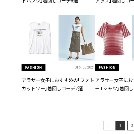
トパンツ」着回しコーデ6選
アップ」着回しコー
FASHION
Sep, 06,2021
FASHION
アラサー女子におすすめの「フォト
アラサー女子にお
カットソー」着回しコーデ7選
ーTシャツ」着回し
<
1
2