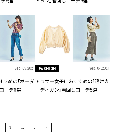
デ8選
トップ」着回しコーデ5選
Sep, 05,2021
FASHION
Sep, 04,2021
すすめの「ボーダ
アラサー女子におすすめの「透けカ
コーデ6選
ーディガン」着回しコーデ5選
...
3
5
>