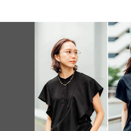
FEATU
Jul, 15,2026
FASHION
PR
【ICB】人気
同制作! 週5
ウス」２選