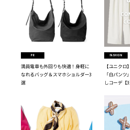
FASHION
満員電車も外回りも快適！身軽に
【ユニクロ
なれるバッグ＆スマホショルダー3
「白パンツ
選
しコーデ【3選】
シィ]