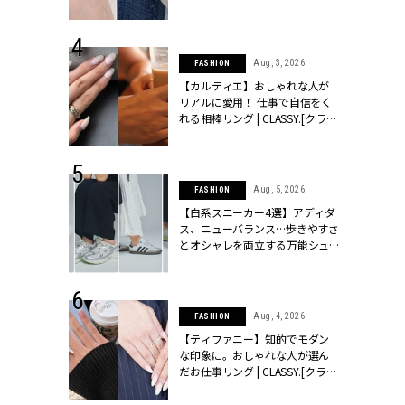
ッシィ]
CLASSY.[クラッシィ]
 24, 2025
Aug, 3, 2026
FASHION
れバッグ最新
【カルティエ】おしゃれな人が
プラダetc.
リアルに愛用！ 仕事で自信をく
力あり」が条
れる相棒リング | CLASSY.[クラッ
クラッシィ]
シィ]
 28, 2026
Aug, 5, 2026
FASHION
結婚指輪は“結
【白系スニーカー4選】アディダ
最愛リングが大
ス、ニューバランス…歩きやすさ
クラッシィ]
とオシャレを両立する万能シュ
ーズ | CLASSY.[クラッシィ]
 18, 2025
Aug, 4, 2026
FASHION
ティエ人気リ
【ティファニー】知的でモダン
ニティetc.
な印象に。おしゃれな人が選ん
選ぶ人増えて
だお仕事リング | CLASSY.[クラッ
[クラッシィ]
シィ]