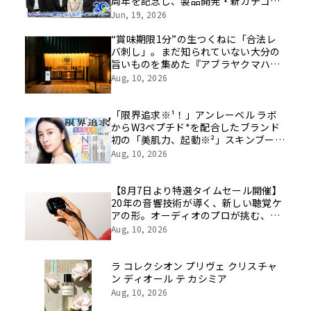
周年を記念し、製品開発・新カテゴリ
挑戦の舞台や旧社統合時のエピソード
Jun, 19, 2026
を社員の想いとともに振り返る特別映
像を公開！
“賞味期限1分”の生つくねに「合法レ
バ刺し」。まだ知られていない大分の
旨いものを集めた『アブラヤクマハ
チ』が中野に誕生
Aug, 10, 2026
「限界追求※¹！」アンレーベル ラボ
からW3ペプチド*を配合したブランド
初の「美肌力、起動※²」スキンブース
ト化粧水・乳液が誕生！集中※³美容液
Aug, 10, 2026
と一緒に使う“ペプビタ・ペプレチ”で
高めあうスキンケア
【8月7日より特選タイムセール開催】
20年の音響技術が導く、新しい聴覚ケ
アの形。オーディオのプロが挑む、画
期的なスクリーン操作対応次世代スマ
Aug, 10, 2026
ート集音器「Cearvol」
ラ コレクシオン プリヴェ クリスチャ
ン ディオール テ カシミア
Aug, 10, 2026