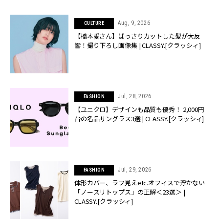
Aug, 9, 2026
CULTURE
【橋本愛さん】ばっさりカットした髪が大反
響！撮り下ろし画像集 | CLASSY.[クラッシィ]
Jul, 28, 2026
FASHION
【ユニクロ】デザインも品質も優秀！ 2,000円
台の名品サングラス3選 | CLASSY.[クラッシィ]
Jul, 29, 2026
FASHION
体形カバー、ラフ見えetc.オフィスで浮かない
「ノースリトップス」の正解＜23選＞ |
CLASSY.[クラッシィ]