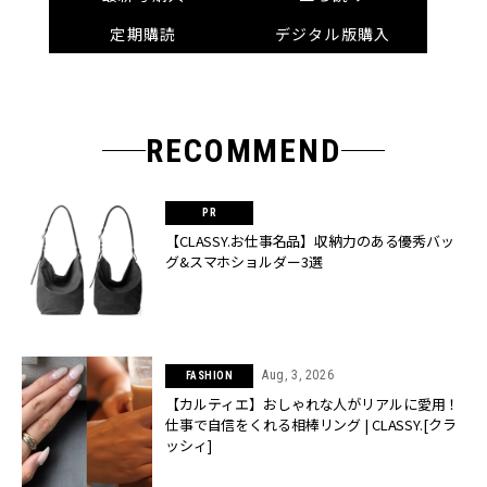
定期購読
デジタル版購入
RECOMMEND
【CLASSY.お仕事名品】収納力のある優秀バッ
グ&スマホショルダー3選
Aug, 3, 2026
FASHION
【カルティエ】おしゃれな人がリアルに愛用！
仕事で自信をくれる相棒リング | CLASSY.[クラ
ッシィ]