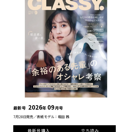
2026
09
最新号
年
月号
7月28日発売／
表紙モデル：堀田 茜
最新号購入
立ち読み