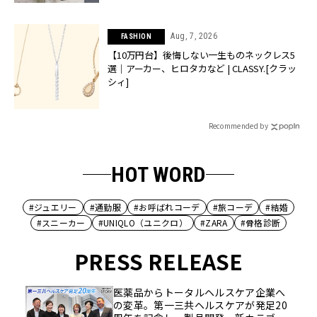
Aug, 7, 2026
FASHION
【10万円台】後悔しない一生ものネックレス5
選｜アーカー、ヒロタカなど | CLASSY.[クラッ
シィ]
Recommended by
HOT WORD
#ジュエリー
#通勤服
#お呼ばれコーデ
#旅コーデ
#結婚
#スニーカー
#UNIQLO（ユニクロ）
#ZARA
#骨格診断
PRESS RELEASE
医薬品からトータルヘルスケア企業へ
の変革。第一三共ヘルスケアが発足20