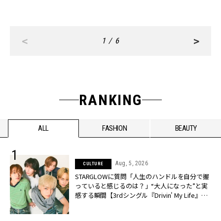
<
>
1 / 6
RANKING
ALL
FASHION
BEAUTY
Aug, 5, 2026
CULTURE
STARGLOWに質問「人生のハンドルを自分で握
っていると感じるのは？」“大️人になった”と実
感する瞬間【3rdシングル『Drivin' My Life』発
売】 | CLASSY.[クラッシィ]