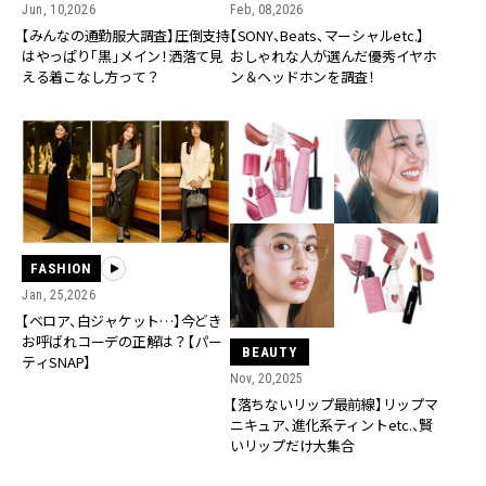
Jun, 10,2026
Feb, 08,2026
【みんなの通勤服大調査】圧倒支持
【SONY、Beats、マーシャルetc.】
はやっぱり「黒」メイン！洒落て見
おしゃれな人が選んだ優秀イヤホ
える着こなし方って？
ン＆ヘッドホンを調査！
FASHION
Jan, 25,2026
【ベロア、白ジャケット…】今どき
お呼ばれコーデの正解は？【パー
BEAUTY
ティSNAP】
Nov, 20,2025
【落ちないリップ最前線】リップマ
ニキュア、進化系ティントetc.、賢
いリップだけ大集合