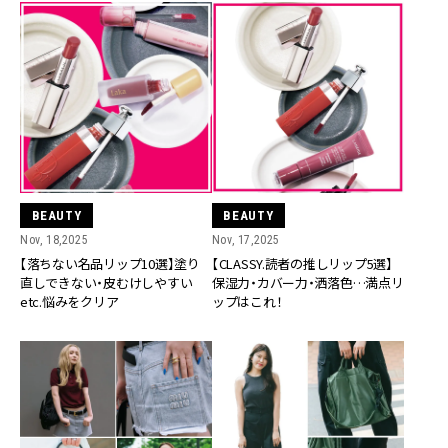
BEAUTY
BEAUTY
Nov, 18,2025
Nov, 17,2025
【落ちない名品リップ10選】塗り
【CLASSY.読者の推しリップ5選】
直しできない・皮むけしやすい
保湿力・カバー力・洒落色…満点リ
etc.悩みをクリア
ップはこれ！