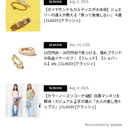
Aug, 2, 2026
FASHION
【ダイヤモンドもカルティエが大本命】ジュエ
リーの達人が教える「買って後悔しない」４選
| CLASSY.[クラッシィ]
Nov, 29, 2025
FASHION
10万円台・20万円台で見つける、憧れブランド
の名品イヤーカフ｜【フレッド】【ショパー
ル】etc. | CLASSY.[クラッシィ]
Aug, 4, 2026
FASHION
【カラーノースリコーデ4選】白黒マンネリを
解消！カジュアル上手が選ぶ「大人の差し色ト
ップス」 | CLASSY.[クラッシィ]
Recommended by