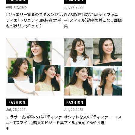
Aug, 02,2025
Jul, 27,2025
【ジュエリー賢者のスタメン】カル
CLASSY.世代の定番【ティファニ
ティエ『トリニティ』保持者の“重
ーTスマイル】読者の着こなし画像
ねづけリング”って？
集
FASHION
FASHION
Jul, 25,2025
Jul, 20,2025
アラサー支持率No.1は『ティファ
オシャレな人の『ティファニーTス
ニーTスマイル』購入エピソード集
マイル』拝見！SNAP４選
も