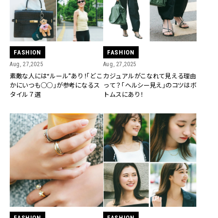
FASHION
FASHION
Aug, 27,2025
Aug, 27,2025
素敵な人には“ルール”あり！「どこ
カジュアルがこなれて見える理由
かにいつも○○」が参考になるス
って？「ヘルシー見え」のコツはボ
タイル７選
トムスにあり！
FASHION
FASHION