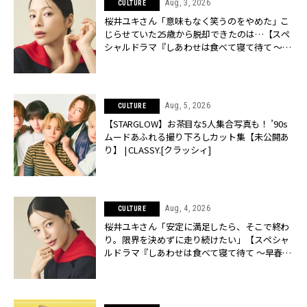
Aug, 3, 2026
CULTURE
桜井ユキさん「意味もなく笑うのをやめた」こ
じらせていた25歳から脱却できたのは…【スペ
シャルドラマ『しあわせは食べて寝て待て ～早
春の養生編～』】 | CLASSY.[クラッシィ]
Aug, 5, 2026
CULTURE
【STARGLOW】お茶目な5人集合写真も！ ’90s
ムードあふれる撮り下ろしカット集【未公開あ
り】 | CLASSY.[クラッシィ]
Aug, 4, 2026
CULTURE
桜井ユキさん「安定に満足したら、そこで終わ
り。限界を決めずに走り続けたい」【スペシャ
ルドラマ『しあわせは食べて寝て待て ～早春の
養生編～』】 | CLASSY.[クラッシィ]