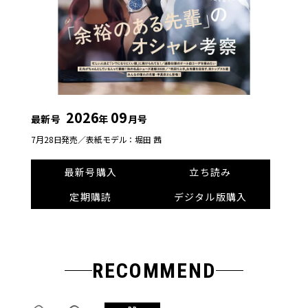
2026
09
最新号
年
月号
7月28日発売／
表紙モデル：堀田 茜
最新号購入
立ち読み
定期購読
デジタル版購入
RECOMMEND