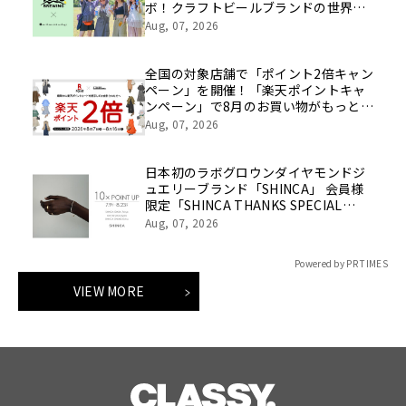
ボ！クラフトビールブランドの世界観
を表現したアイテムが8月8日(土)発売
Aug, 07, 2026
全国の対象店舗で「ポイント2倍キャン
ペーン」を開催！「楽天ポイントキャ
ンペーン」で8月のお買い物がもっとお
得に！
Aug, 07, 2026
日本初のラボグロウンダイヤモンドジ
ュエリーブランド「SHINCA」 会員様
限定「SHINCA THANKS SPECIAL
2026 SUMMER ポイントアップキャン
Aug, 07, 2026
ペーン」好評開催中
Powered by PR TIMES
VIEW MORE