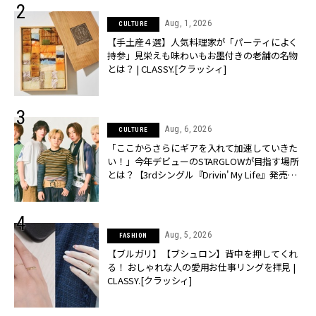
Aug, 1, 2026
CULTURE
【手土産４選】人気料理家が「パーティによく
持参」見栄えも味わいもお墨付きの老舗の名物
とは？ | CLASSY.[クラッシィ]
Aug, 6, 2026
CULTURE
「ここからさらにギアを入れて加速していきた
い！」今年デビューのSTARGLOWが目指す場所
とは？【3rdシングル『Drivin' My Life』発売】 |
CLASSY.[クラッシィ]
Aug, 5, 2026
FASHION
【ブルガリ】【ブシュロン】背中を押してくれ
る！ おしゃれな人の愛用お仕事リングを拝見 |
CLASSY.[クラッシィ]