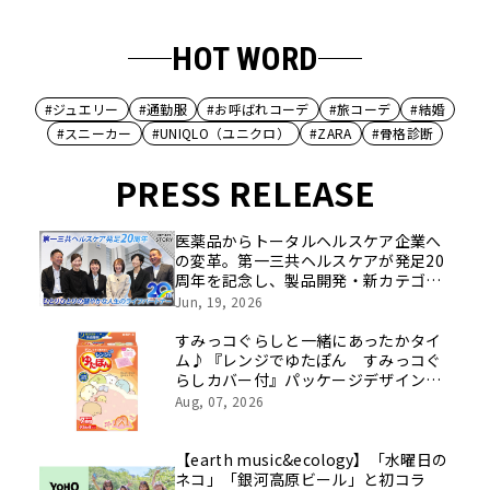
HOT WORD
#ジュエリー
#通勤服
#お呼ばれコーデ
#旅コーデ
#結婚
#スニーカー
#UNIQLO（ユニクロ）
#ZARA
#骨格診断
PRESS RELEASE
医薬品からトータルヘルスケア企業へ
の変革。第一三共ヘルスケアが発足20
周年を記念し、製品開発・新カテゴリ
挑戦の舞台や旧社統合時のエピソード
Jun, 19, 2026
を社員の想いとともに振り返る特別映
像を公開！
すみっコぐらしと一緒にあったかタイ
ム♪『レンジでゆたぽん すみっコぐ
らしカバー付』パッケージデザインリ
ニューアル
Aug, 07, 2026
【earth music&ecology】「水曜日の
ネコ」「銀河高原ビール」と初コラ