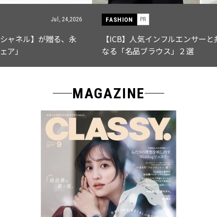
FASHION
PR
Jul, 15,2026
【ICB】人気インフルエンサーと共同制作! 週5で着たく
なる「名品ブラウス」２選
MAGAZINE