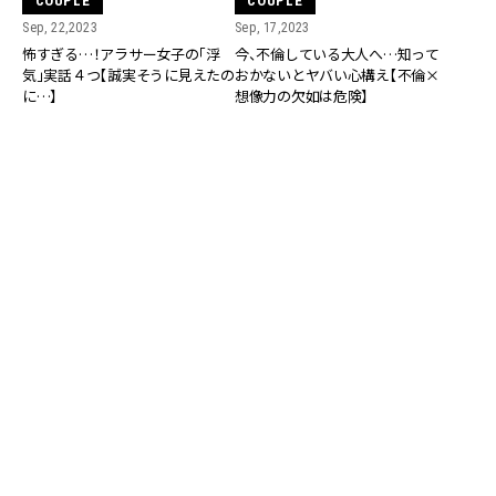
COUPLE
COUPLE
Sep, 22,2023
Sep, 17,2023
怖すぎる…！アラサー女子の「浮
今、不倫している大人へ…知って
気」実話４つ【誠実そうに見えたの
おかないとヤバい心構え【不倫×
に…】
想像力の欠如は危険】
COUPLE
COUPLE
Sep, 15,2023
Sep, 16,2023
今、不倫している大人へ…知って
今、不倫している大人へ…知って
おかないとヤバい心構え【妻とう
おかないとヤバい心構え【恋愛気
まくいっていないは本当か？】
分やSEX…割り切った関係の人
は】