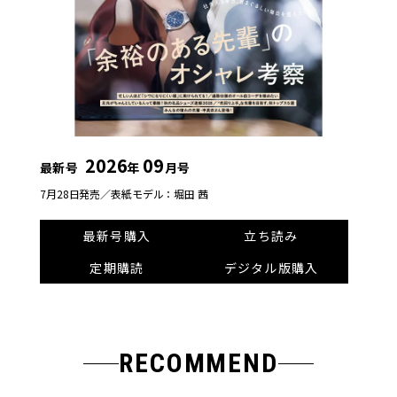
2026
09
最新号
年
月号
7月28日発売／
表紙モデル：堀田 茜
最新号購入
立ち読み
定期購読
デジタル版購入
RECOMMEND