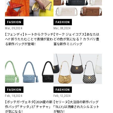
FASHION
FASHION
Mar, 09,2024
Mar, 08,2024
【フェンディ】トートからクラッチ
【マーク ジェイコブス】あなたは
へ!? 折りたたむことで表情が変わ
どの色が気になる？ カラバリ豊
る新作バッグが登場！
富な新作ミニバッグ
FASHION
FASHION
Feb, 18,2024
Feb, 12,2024
【ボッテガ・ヴェネタ】2024夏の新
【セリーヌ】大注目の新作バッグ
作バッグ「チッタ」と「チャチャ」
「TILLY」は洗練されたシルエット
が気になる！
が魅力！