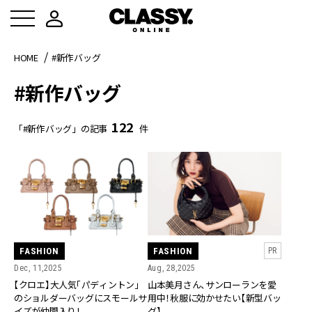
HOME
#新作バッグ
#新作バッグ
122
「#新作バッグ」の記事
件
FASHION
FASHION
PR
Dec, 11,2025
Aug, 28,2025
【クロエ】大人気「パディントン」
山本美月さん、サンローランを愛
のショルダーバッグにスモールサ
用中！秋服に効かせたい【新型バッ
イズが仲間入り！
グ】