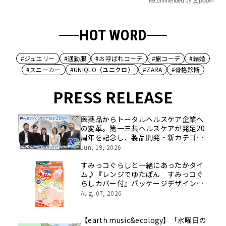
Recommended by
HOT WORD
#ジュエリー
#通勤服
#お呼ばれコーデ
#旅コーデ
#結婚
#スニーカー
#UNIQLO（ユニクロ）
#ZARA
#骨格診断
PRESS RELEASE
医薬品からトータルヘルスケア企業へ
の変革。第一三共ヘルスケアが発足20
周年を記念し、製品開発・新カテゴリ
挑戦の舞台や旧社統合時のエピソード
Jun, 19, 2026
を社員の想いとともに振り返る特別映
像を公開！
すみっコぐらしと一緒にあったかタイ
ム♪『レンジでゆたぽん すみっコぐ
らしカバー付』パッケージデザインリ
ニューアル
Aug, 07, 2026
【earth music&ecology】「水曜日の