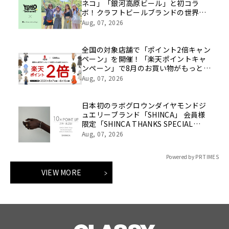
ネコ」「銀河高原ビール」と初コラ
ボ！クラフトビールブランドの世界観
を表現したアイテムが8月8日(土)発売
Aug, 07, 2026
全国の対象店舗で「ポイント2倍キャン
ペーン」を開催！「楽天ポイントキャ
ンペーン」で8月のお買い物がもっとお
得に！
Aug, 07, 2026
日本初のラボグロウンダイヤモンドジ
ュエリーブランド「SHINCA」 会員様
限定「SHINCA THANKS SPECIAL
2026 SUMMER ポイントアップキャン
Aug, 07, 2026
ペーン」好評開催中
Powered by PR TIMES
VIEW MORE