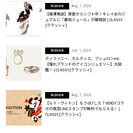
Aug, 1, 2026
FASHION
【梅澤美波】厚底からシフト中！キレイめカジ
ュアルに「最旬ミュール」が最強説 | CLASSY.
[クラッシィ]
Jan, 1, 2026
FASHION
ティファニー、カルティエ、ブシュロンetc.
【憧れブランドのアイコンジュエリー】大図
鑑！ | CLASSY.[クラッシィ]
Aug, 7, 2026
FASHION
【ルイ・ヴィトン】もうGETした？VERDYコラ
ボの限定LINEスタンプが無料でもらえる！ |
CLASSY.[クラッシィ]