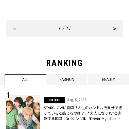
<
>
1 / 11
RANKING
ALL
FASHION
BEAUTY
Aug, 5, 2026
CULTURE
STARGLOWに質問「人生のハンドルを自分で握
っていると感じるのは？」“大️人になった”と実
感する瞬間【3rdシングル『Drivin' My Life』発
売】 | CLASSY.[クラッシィ]