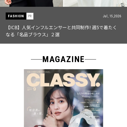
FASHION
ul, 15,2026
J
着たく
【中島健人さん登場】余裕のある先輩の「オシャ
特集｜CLASSY.9月号発売
MAGAZINE