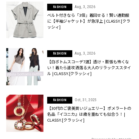
Aug, 3, 2026
FASHION
ベルト付きなら「3倍」着回せる！賢い通勤服
に【半袖ジャケット】が急浮上 | CLASSY.[クラ
ッシィ]
Aug, 3, 2026
FASHION
【白ボトムスコーデ7選】透け・膨張も怖くな
い！着たら速攻洒落る大人のリラックススタイ
ル | CLASSY.[クラッシィ]
Oct, 31, 2025
FASHION
【30代のご褒美買いジュエリー】ポメラートの
名品『イコニカ』は歳を重ねても似合う！ |
CLASSY.[クラッシィ]