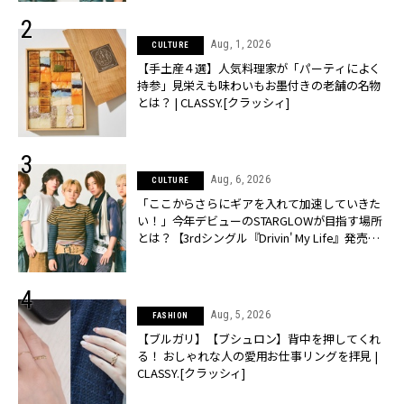
Aug, 1, 2026
CULTURE
【手土産４選】人気料理家が「パーティによく
持参」見栄えも味わいもお墨付きの老舗の名物
とは？ | CLASSY.[クラッシィ]
Aug, 6, 2026
CULTURE
「ここからさらにギアを入れて加速していきた
い！」今年デビューのSTARGLOWが目指す場所
とは？【3rdシングル『Drivin' My Life』発売】 |
CLASSY.[クラッシィ]
Aug, 5, 2026
FASHION
【ブルガリ】【ブシュロン】背中を押してくれ
る！ おしゃれな人の愛用お仕事リングを拝見 |
CLASSY.[クラッシィ]