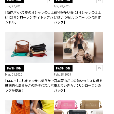
FASHION
FASHION
PR
PR
Jun, 27,2025
Apr, 28,2025
【新作バッグ】夏のオシャレの仕上
荷物が多い春に！オシャレの仕上
げに！サンローランの「Y トップハ
げはいつも【サンローランの新作
ンドル」
バッグ】
FASHION
FASHION
PR
Mar, 01,2025
Feb, 28,2025
【ロエベ】これまでで最も柔らか…
宮本茉由がこの先いっしょに歳を
魅惑的な滑らかさの新作パズルバ
重ねていきたい【サンローランの
ッグが誕生！
バッグ】