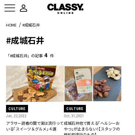
HOME
#成城石井
#成城石井
4
「#成城石井」の記事
件
CULTURE
CULTURE
Jan, 22,2022
Oct, 31,2021
アラサー読者の間で実は流行って
成城石井他で買える「ヘルシーお
いる「スイーツ＆グルメ」４選
やつ」が止まらない！【スタッフの
極私的流行りもの】