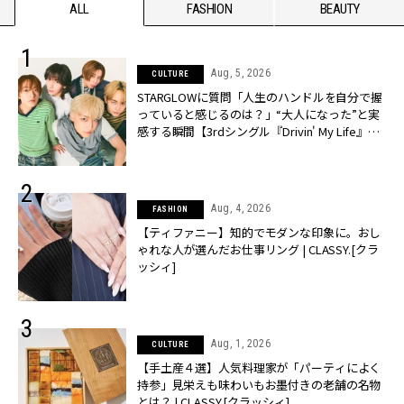
ALL
FASHION
BEAUTY
Aug, 5, 2026
CULTURE
STARGLOWに質問「人生のハンドルを自分で握
っていると感じるのは？」“大️人になった”と実
感する瞬間【3rdシングル『Drivin' My Life』発
売】 | CLASSY.[クラッシィ]
Aug, 4, 2026
FASHION
【ティファニー】知的でモダンな印象に。おし
ゃれな人が選んだお仕事リング | CLASSY.[クラ
ッシィ]
Aug, 1, 2026
CULTURE
【手土産４選】人気料理家が「パーティによく
持参」見栄えも味わいもお墨付きの老舗の名物
とは？ | CLASSY.[クラッシィ]