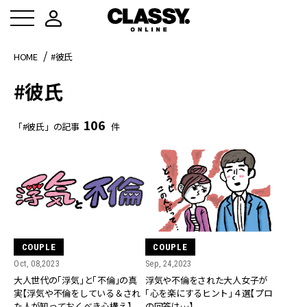
HOME
#彼氏
#彼氏
106
「#彼氏」の記事
件
COUPLE
COUPLE
Oct, 08,2023
Sep, 24,2023
大人世代の「浮気」と「不倫」の真
浮気や不倫をされた大人女子が
実【浮気や不倫をしている＆され
「心を楽にするヒント」４選【プロ
た人が知っておくべき心構え】
の回答は…】