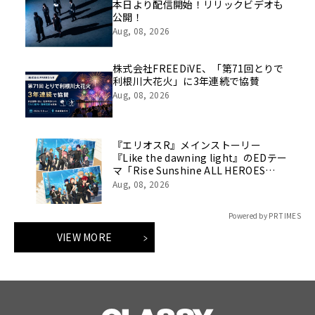
本日より配信開始！リリックビデオも
公開！
Aug, 08, 2026
株式会社FREEDiVE、「第71回とりで
利根川大花火」に3年連続で協賛
Aug, 08, 2026
『エリオスR』メインストーリー
『Like the dawning light』のEDテー
マ「Rise Sunshine ALL HEROES
Ver.」がフルサイズ配信決定！
Aug, 08, 2026
Powered by PR TIMES
VIEW MORE