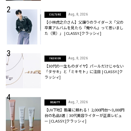
Aug, 8, 2026
CULTURE
【小林虎之介さん】父譲りのライダース「父の
卒業アルバムを見たら『俺やん』って思いまし
た（笑）」 | CLASSY.[クラッシィ]
Aug, 8, 2026
FASHION
【30代の一生ものダイヤ】パールだけじゃない
「タサキ」と「ミキモト」に注目 | CLASSY.[ク
ラッシィ]
Aug, 7, 2026
BEAUTY
【UV下地】酷暑に頼れる！ 2,000円台〜3,000円
台の名品3選｜30代美容ライターが正直レビュ
ー | CLASSY.[クラッシィ]