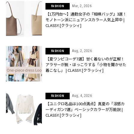
Mar, 2, 2026
FASHION
【1万円台〜】通勤女子の『相棒バッグ』3選！
モノトーン派にニュアンスカラー人気上昇中 |
CLASSY.[クラッシィ]
Aug, 2, 2026
FASHION
【夏ワンピコーデ7選】甘く着ないのが正解！
アラサーが脱・ほっこりする「小物を聞かせた
着こなし」 | CLASSY.[クラッシィ]
Aug, 4, 2026
FASHION
【ユニクロ名品は100点満点】真夏の「涼感カ
ーディガン7選」ベーシックカラーが万能説 |
CLASSY.[クラッシィ]