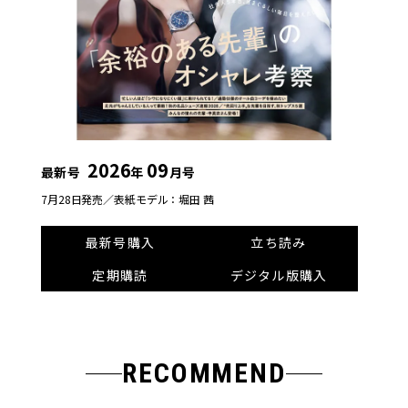
2026
09
最新号
年
月号
7月28日発売／
表紙モデル：堀田 茜
最新号購入
立ち読み
定期購読
デジタル版購入
RECOMMEND