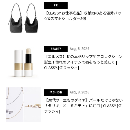
【CLASSY.お仕事名品】収納力のある優秀バッ
グ&スマホショルダー3選
Aug, 8, 2026
BEAUTY
【エルメス】初の本格リップケアコレクション
誕生！憧れのアイテムで唇をもっと美しく |
CLASSY.[クラッシィ]
Aug, 8, 2026
FASHION
【30代の一生ものダイヤ】パールだけじゃない
「タサキ」と「ミキモト」に注目 | CLASSY.[ク
ラッシィ]