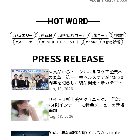
Recommended by
HOT WORD
#ジュエリー
#通勤服
#お呼ばれコーデ
#旅コーデ
#結婚
#スニーカー
#UNIQLO（ユニクロ）
#ZARA
#骨格診断
PRESS RELEASE
医薬品からトータルヘルスケア企業へ
の変革。第一三共ヘルスケアが発足20
周年を記念し、製品開発・新カテゴリ
挑戦の舞台や旧社統合時のエピソード
Jun, 19, 2026
を社員の想いとともに振り返る特別映
像を公開！
サイトリ杉山美容クリニック、「膣フ
ル(R)インナー」に特典メニューを新規
追加
Aug, 08, 2026
AliA、再始動後初のアルバム『mate』