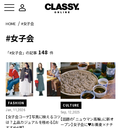
HOME
#女子会
#女子会
148
「#女子会」の記事
件
FASHION
CULTURE
Jan, 11,2026
Sep, 12,2025
【女子会コーデ】写真に映えるコツ
【話題の「ニュウマン高輪」に新オ
は？上品カジュアルを極める【お
ープン】女子会に♥お蕎麦×ナチ
すすめ6選】