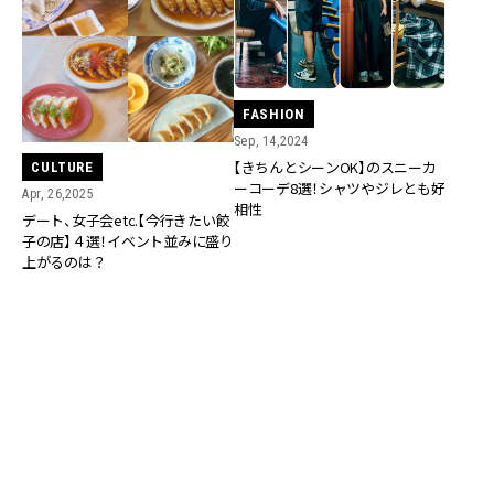
FASHION
Sep, 14,2024
【きちんとシーンOK】のスニーカ
CULTURE
ーコーデ8選！シャツやジレとも好
Apr, 26,2025
相性
デート、女子会etc.【今行きたい餃
子の店】４選！イベント並みに盛り
上がるのは？
FASHION
FASHION
Jun, 02,2024
Apr, 20,2024