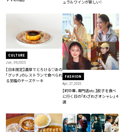
ュラルワインが新しい！
CULTURE
Jun, 09,2025
【日本限定】濃厚でとろける♡あの
「グッチ」のレストランで食べられ
FASHION
る至福のチーズケーキ
Apr, 27,2025
【町中華、専門店etc.】餃子を食べ
に行く日の『わざわざオシャレ』４
選