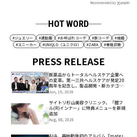
Recommended by
HOT WORD
#ジュエリー
#通勤服
#お呼ばれコーデ
#旅コーデ
#結婚
#スニーカー
#UNIQLO（ユニクロ）
#ZARA
#骨格診断
PRESS RELEASE
医薬品からトータルヘルスケア企業へ
の変革。第一三共ヘルスケアが発足20
周年を記念し、製品開発・新カテゴリ
挑戦の舞台や旧社統合時のエピソード
Jun, 19, 2026
を社員の想いとともに振り返る特別映
像を公開！
サイトリ杉山美容クリニック、「膣フ
ル(R)インナー」に特典メニューを新規
追加
Aug, 08, 2026
AliA、再始動後初のアルバム『mate』