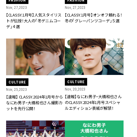
FASHION
FASHION
Nov, 27,2023
Nov, 27,2023
【CLASSY.1月号】人気スタイリス
【CLASSY.1月号】オンオフ頼れる！
トが伝授！大人の「冬デニムコー
冬の「グレーパンツコーデ」５選
デ」４選
CULTURE
CULTURE
Nov, 20,2023
Nov, 25,2023
【速報】なにわ男子・大橋和也さん
【速報】 CLASSY.2024年1月号から
のCLASSY.2024年1月号スペシャ
なにわ男子・大橋和也さん撮影カ
ルエディション表紙が解禁！
ットを先行公開！