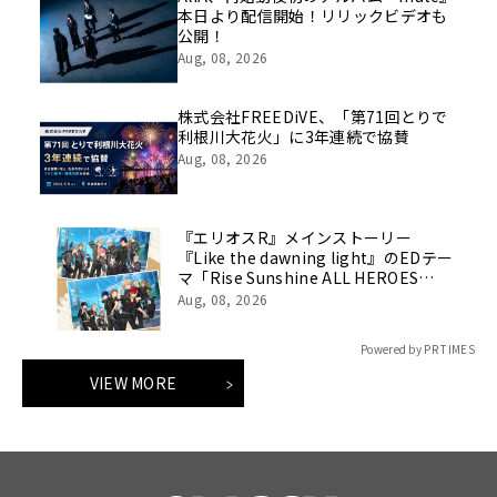
本日より配信開始！リリックビデオも
公開！
Aug, 08, 2026
株式会社FREEDiVE、「第71回とりで
利根川大花火」に3年連続で協賛
Aug, 08, 2026
『エリオスR』メインストーリー
『Like the dawning light』のEDテー
マ「Rise Sunshine ALL HEROES
Ver.」がフルサイズ配信決定！
Aug, 08, 2026
Powered by PR TIMES
VIEW MORE