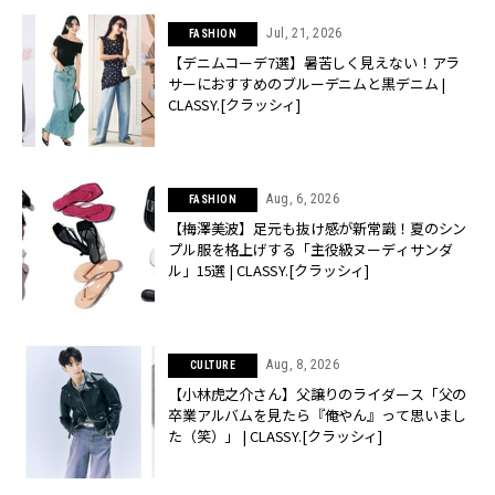
Jul, 21, 2026
FASHION
【デニムコーデ7選】暑苦しく見えない！アラ
サーにおすすめのブルーデニムと黒デニム |
CLASSY.[クラッシィ]
Aug, 6, 2026
FASHION
【梅澤美波】足元も抜け感が新常識！夏のシン
プル服を格上げする「主役級ヌーディサンダ
ル」15選 | CLASSY.[クラッシィ]
Aug, 8, 2026
CULTURE
【小林虎之介さん】父譲りのライダース「父の
卒業アルバムを見たら『俺やん』って思いまし
た（笑）」 | CLASSY.[クラッシィ]