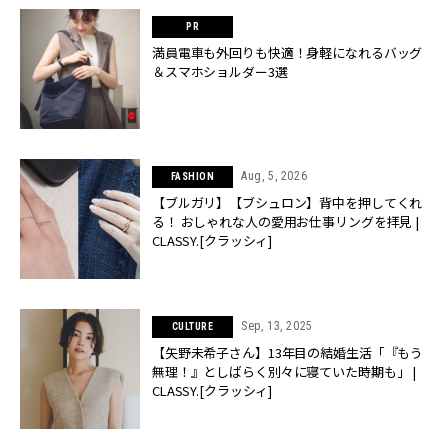
満員電車も外回りも快適！身軽になれるバッグ
＆スマホショルダー3選
Aug, 5, 2026
FASHION
【ブルガリ】【ブシュロン】背中を押してくれ
る！ おしゃれな人の愛用お仕事リングを拝見 |
CLASSY.[クラッシィ]
Sep, 13, 2025
CULTURE
【矢野未希子さん】13年目の結婚生活「『もう
無理！』としばらく別々に寝ていた時期も」 |
CLASSY.[クラッシィ]