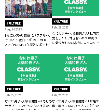
CULTURE
CULTURE
Feb, 28,2023
Aug, 14,2023
なにわ男子・大橋和也さん「社内恋
【なにわ男子】最高にパワフル・カ
愛をしたら、付き合いたては周り
ッコいい・面白い！『LIVE TOUR
に気づかれないようにコソコソ感
2023 ‘POPMALL’』潜入レポート
を楽しみたい」!?【インタビュー全
【挨拶全文掲載】
文掲載／完結編】
CULTURE
CULTURE
Feb, 27,2023
Feb, 26,2023
なにわ男子・大橋和也さん「もしも
なにわ男子・大橋和也さん「お店で
サラリーマンだったらいけるかも
隣に座っていたカップルに気付か