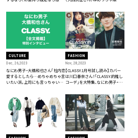
驚きのデートプランが！【特別イン
てて偉かったな。俺も見習わな」
タビュー・後編】
【特別インタビュー・中編】
CULTURE
FASHION
Dec, 26,2023
Nov, 28,2023
なにわ男子・大橋和也さん「社内恋
【CLASSY.1月号試し読み】カバー
愛するとしたら…めちゃめちゃ言
は川口春奈さん！「CLASSY.的推し
いたい派。上司にも言っちゃいま
コーデ」を大特集、なにわ男子・大
すね」【特別インタビュー・前編】
橋和也さんが登場