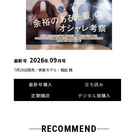
2026
09
最新号
年
月号
7月28日発売／
表紙モデル：堀田 茜
最新号購入
立ち読み
定期購読
デジタル版購入
RECOMMEND