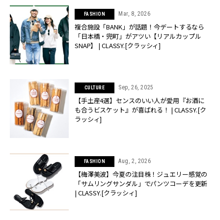
Mar, 8, 2026
FASHION
複合施設「BANK」が話題！今デートするなら
「日本橋・兜町」がアツい【リアルカップル
SNAP】 | CLASSY.[クラッシィ]
Sep, 26, 2025
CULTURE
【手土産4選】センスのいい人が愛用『お酒に
も合うビスケット』が喜ばれる！ | CLASSY.[ク
ラッシィ]
Aug, 2, 2026
FASHION
【梅澤美波】今夏の注目株！ジュエリー感覚の
「サムリングサンダル」でパンツコーデを更新
| CLASSY.[クラッシィ]