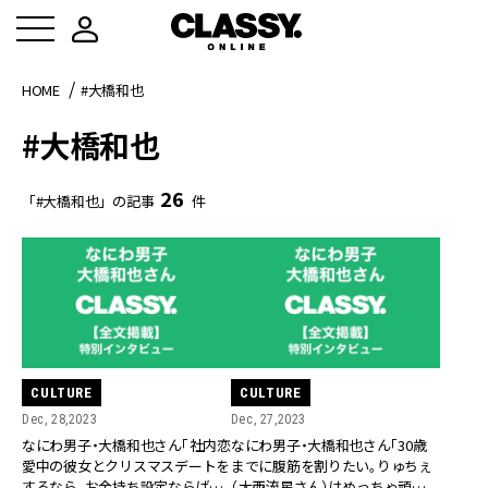
HOME
#大橋和也
#大橋和也
26
「#大橋和也」の記事
件
CULTURE
CULTURE
Dec, 28,2023
Dec, 27,2023
なにわ男子・大橋和也さん「社内恋
なにわ男子・大橋和也さん「30歳
愛中の彼女とクリスマスデートを
までに腹筋を割りたい。りゅちぇ
するなら、お金持ち設定ならば…」
（大西流星さん）はめっちゃ頑張っ