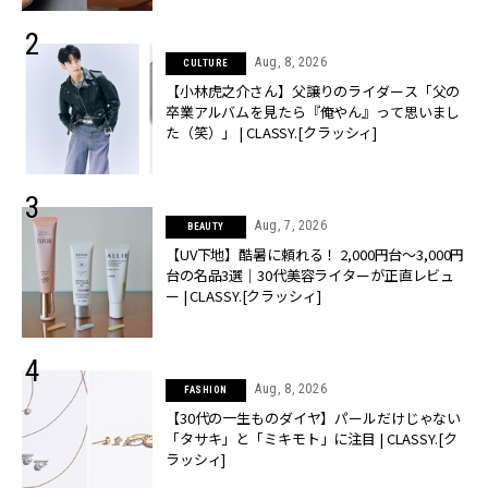
Aug, 8, 2026
CULTURE
【小林虎之介さん】父譲りのライダース「父の
卒業アルバムを見たら『俺やん』って思いまし
た（笑）」 | CLASSY.[クラッシィ]
Aug, 7, 2026
BEAUTY
【UV下地】酷暑に頼れる！ 2,000円台〜3,000円
台の名品3選｜30代美容ライターが正直レビュ
ー | CLASSY.[クラッシィ]
Aug, 8, 2026
FASHION
【30代の一生ものダイヤ】パールだけじゃない
「タサキ」と「ミキモト」に注目 | CLASSY.[ク
ラッシィ]