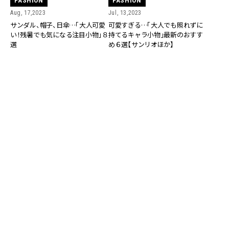
FASHION
FASHION
Aug, 17,2023
Jul, 13,2023
サンダル、帽子、日傘…「大人可愛
可愛すぎる…「大人でも照れずに
い！残暑でも気になる注目小物」８
持てるキャラ小物」最新のおすす
選
め６選【サンリオほか】
FASHION
FASHION
Jul, 05,2023
Jul, 04,2023
夏が来た！可愛いだけじゃない…
夏が来た！初めて買う人にもおす
機能性も抜群の「大人の日傘」おす
すめの「大人可愛いストローハッ
すめ５選
ト」６選