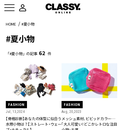
HOME
#夏小物
#夏小物
62
「#夏小物」の記事
件
FASHION
FASHION
Jul, 13,2024
Aug, 20,2023
【骨格診断】あなたの体型に似合う
メッシュ素材、ビビッドカラー…
水際小物は？【ストレート・ウェー
「大人可愛い！どこかレトロな注目
ブ・ナチュラル】
小物」８選