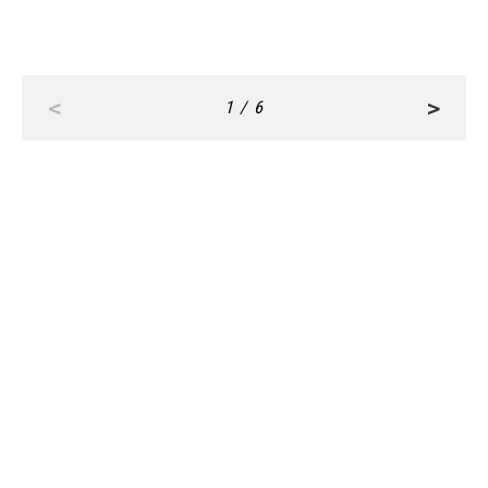
<
>
1 / 6
RANKING
ALL
FASHION
BEAUTY
Aug, 7, 2026
FASHION
「それ、ホントにユニクロ？」な高揚感小物に
注目！【女性誌スタッフのリアル買い３選】 |
CLASSY.[クラッシィ]