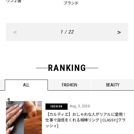
ウン２選
ブランド
<
>
1 / 22
RANKING
ALL
FASHION
BEAUTY
Aug, 3, 2026
FASHION
【カルティエ】おしゃれな人がリアルに愛用！
仕事で自信をくれる相棒リング | CLASSY.[クラ
ッシィ]