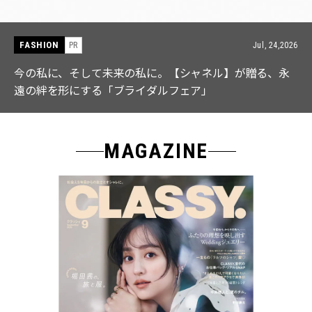
FASHION
PR
Jul, 15,2026
【ICB】人気インフルエンサーと共同制作! 週5で着たく
なる「名品ブラウス」２選
MAGAZINE