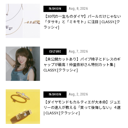
Aug, 8, 2026
FASHION
【30代の一生ものダイヤ】パールだけじゃない
「タサキ」と「ミキモト」に注目 | CLASSY.[ク
ラッシィ]
Aug, 7, 2026
CULTURE
【未公開カットあり】パイプ椅子とドレスのギ
ャップが最高！仲里依紗さん特別カット集 |
CLASSY.[クラッシィ]
Aug, 2, 2026
FASHION
【ダイヤモンドもカルティエが大本命】ジュエ
リーの達人が教える「買って後悔しない」４選
| CLASSY.[クラッシィ]