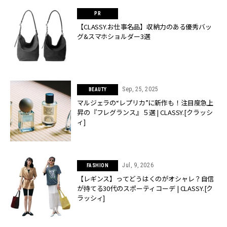
【CLASSY.お仕事名品】収納力のある優秀バッ
グ&スマホショルダー3選
Sep, 25, 2025
BEAUTY
マルジェラの“レプリカ”に新作も！注目度急上
昇の『フレグランス』５選 | CLASSY.[クラッシ
ィ]
Jul, 9, 2026
FASHION
【レギンス】ってどうはくのがオシャレ？自信
が持てる30代のスポーティコーデ | CLASSY.[ク
ラッシィ]