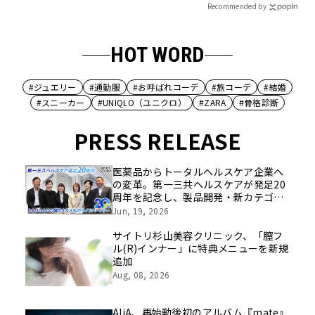
Recommended by
HOT WORD
#ジュエリー
#通勤服
#お呼ばれコーデ
#旅コーデ
#結婚
#スニーカー
#UNIQLO（ユニクロ）
#ZARA
#骨格診断
PRESS RELEASE
医薬品からトータルヘルスケア企業へ
の変革。第一三共ヘルスケアが発足20
周年を記念し、製品開発・新カテゴリ
挑戦の舞台や旧社統合時のエピソード
Jun, 19, 2026
を社員の想いとともに振り返る特別映
像を公開！
サイトリ杉山美容クリニック、「膣フ
ル(R)インナー」に特典メニューを新規
追加
Aug, 08, 2026
AliA、再始動後初のアルバム『mate』