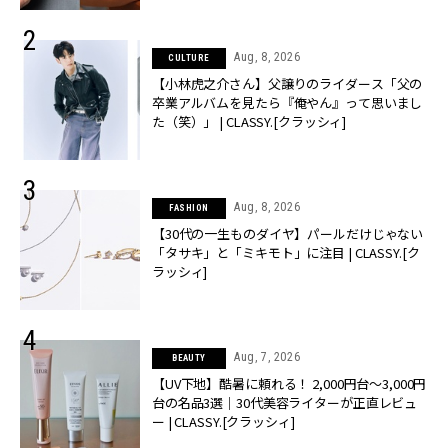
Aug, 8, 2026
CULTURE
【小林虎之介さん】父譲りのライダース「父の
卒業アルバムを見たら『俺やん』って思いまし
た（笑）」 | CLASSY.[クラッシィ]
Aug, 8, 2026
FASHION
【30代の一生ものダイヤ】パールだけじゃない
「タサキ」と「ミキモト」に注目 | CLASSY.[ク
ラッシィ]
Aug, 7, 2026
BEAUTY
【UV下地】酷暑に頼れる！ 2,000円台〜3,000円
台の名品3選｜30代美容ライターが正直レビュ
ー | CLASSY.[クラッシィ]