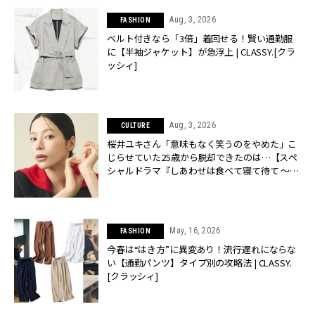
Aug, 3, 2026
FASHION
ベルト付きなら「3倍」着回せる！賢い通勤服
に【半袖ジャケット】が急浮上 | CLASSY.[クラ
ッシィ]
Aug, 3, 2026
CULTURE
桜井ユキさん「意味もなく笑うのをやめた」こ
じらせていた25歳から脱却できたのは…【スペ
シャルドラマ『しあわせは食べて寝て待て ～早
春の養生編～』】 | CLASSY.[クラッシィ]
May, 16, 2026
FASHION
今春は“はき方”に異変あり！流行遅れにならな
い【通勤パンツ】タイプ別の攻略法 | CLASSY.
[クラッシィ]