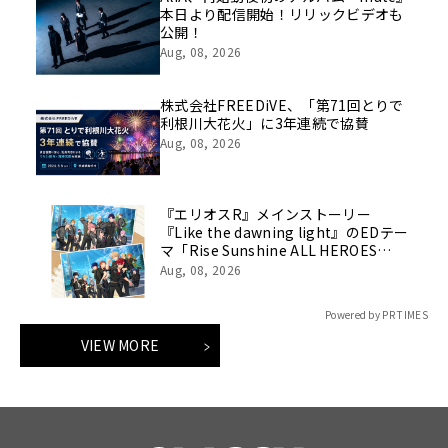
本日より配信開始！リリックビデオも
公開！
Aug, 08, 2026
株式会社FREEDiVE、「第71回とりで
利根川大花火」に3年連続で協賛
Aug, 08, 2026
『エリオスR』メインストーリー
『Like the dawning light』のEDテー
マ「Rise Sunshine ALL HEROES
Ver.」がフルサイズ配信決定！
Aug, 08, 2026
Powered by PR TIMES
VIEW MORE