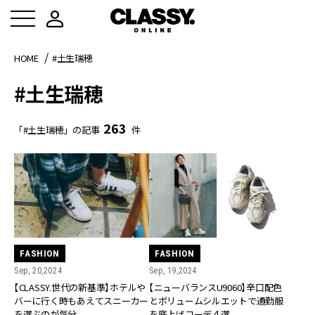
HOME
#土生瑞穂
#土生瑞穂
263
「#土生瑞穂」の記事
件
FASHION
FASHION
Sep, 20,2024
Sep, 19,2024
【CLASSY.世代の新基準】ホテルや
【ニューバランスU9060】辛口配色
バーに行く時もあえてスニーカー
とボリュームシルエットで通勤服
を選ぶのが気分
を底上げコーデ４選