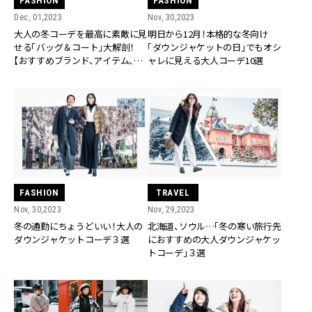
FASHION
FASHION
Dec, 01,2023
Nov, 30,2023
大人の冬コーデを最高に素敵に見
明日から12月！本格的な冬向け
せる「バッグ＆コート」大解剖！
「ダウンジャケットの日」でもオシ
【おすすめブランド、アイテム、ト
ャレに見える大人コーデ10選
レンドは？】
FASHION
TRAVEL
Nov, 30,2023
Nov, 29,2023
冬の通勤にちょうどいい！大人の
北海道、ソウル…「冬の寒い旅行先
ダウンジャケットコーデ３選
におすすめの大人ダウンジャケッ
トコーデ」３選