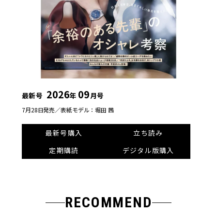
2026
09
最新号
年
月号
7月28日発売／
表紙モデル：堀田 茜
最新号購入
立ち読み
定期購読
デジタル版購入
RECOMMEND