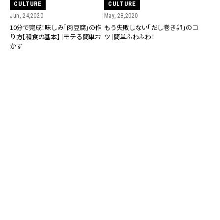
CULTURE
CULTURE
Jun, 24,2020
May, 28,2020
10分で完成！味しみ「肉豆腐」の作
もう失敗しない「だし巻き卵」のコ
り方【和食の基本】｜モテる簡単お
ツ｜簡単ふわふわ！
かず
CULTURE
WEDDING
May, 23,2020
May, 24,2020
本格とろとろな「豚の角煮」の作り
その置き方合ってる？「和食」の配
方【和食の基本】｜失敗しらずで超
膳マナー｜インスタで間違い多
簡単！
発！