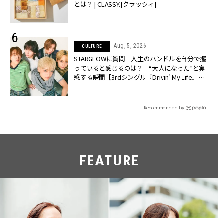
とは？ | CLASSY.[クラッシィ]
Aug, 5, 2026
CULTURE
STARGLOWに質問「人生のハンドルを自分で握
っていると感じるのは？」“大️人になった”と実
感する瞬間【3rdシングル『Drivin' My Life』発
売】 | CLASSY.[クラッシィ]
Recommended by
FEATURE