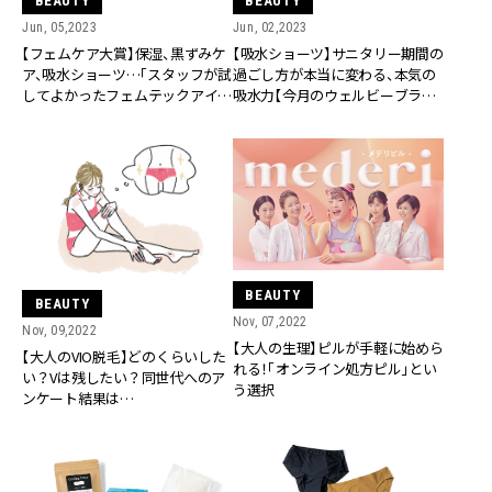
BEAUTY
BEAUTY
Jun, 05,2023
Jun, 02,2023
【フェムケア大賞】保湿、黒ずみケ
【吸水ショーツ】サニタリー期間の
ア、吸水ショーツ…「スタッフが試
過ごし方が本当に変わる、本気の
してよかったフェムテックアイテ
吸水力【今月のウェルビーブラン
ム」３選
ド】
BEAUTY
BEAUTY
Nov, 07,2022
Nov, 09,2022
【大人の生理】ピルが手軽に始めら
【大人のVIO脱毛】どのくらいした
れる！「オンライン処方ピル」とい
い？Vは残したい？同世代へのア
う選択
ンケート結果は…