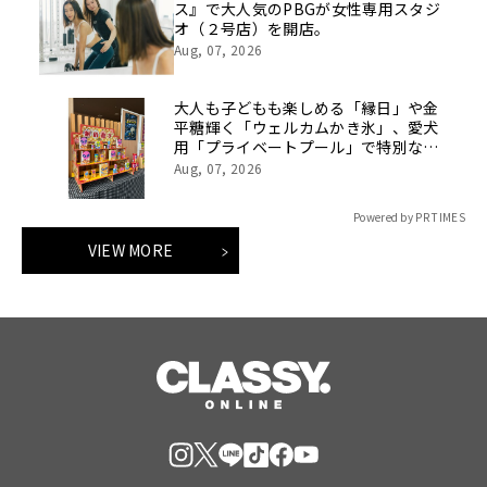
ス』で大人気のPBGが女性専用スタジ
オ（２号店）を開店。
Aug, 07, 2026
大人も子どもも楽しめる「縁日」や金
平糖輝く「ウェルカムかき氷」、愛犬
用「プライベートプール」で特別な夏
休みをお届け
Aug, 07, 2026
Powered by PR TIMES
VIEW MORE