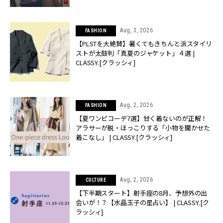
Aug, 3, 2026
FASHION
【PLSTを大絶賛】暑くてもきちんと派スタイリ
ストが太鼓判「真夏のジャケット」４選 |
CLASSY.[クラッシィ]
Aug, 2, 2026
FASHION
【夏ワンピコーデ7選】甘く着ないのが正解！
アラサーが脱・ほっこりする「小物を聞かせた
着こなし」 | CLASSY.[クラッシィ]
Aug, 2, 2026
CULTURE
【下半期スタート】射手座の8月、予想外の出
会いが！？【水晶玉子の星占い】 | CLASSY.[ク
ラッシィ]