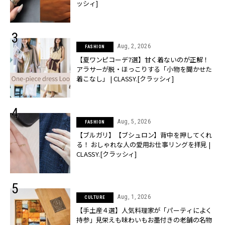
ッシィ]
Aug, 2, 2026
FASHION
【夏ワンピコーデ7選】甘く着ないのが正解！
アラサーが脱・ほっこりする「小物を聞かせた
着こなし」 | CLASSY.[クラッシィ]
Aug, 5, 2026
FASHION
【ブルガリ】【ブシュロン】背中を押してくれ
る！ おしゃれな人の愛用お仕事リングを拝見 |
CLASSY.[クラッシィ]
Aug, 1, 2026
CULTURE
【手土産４選】人気料理家が「パーティによく
持参」見栄えも味わいもお墨付きの老舗の名物