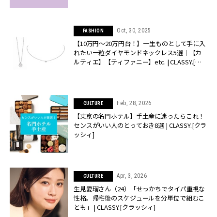
Oct, 30, 2025
FASHION
【10万円〜20万円台！】一生ものとして手に入
れたい一粒ダイヤモンドネックレス5選｜【カ
ルティエ】【ティファニー】etc. | CLASSY.[ク
ラッシィ]
Feb, 28, 2026
CULTURE
【東京の名門ホテル】手土産に迷ったらこれ！
センスがいい人のとっておき8選 | CLASSY.[クラ
ッシィ]
Apr, 3, 2026
CULTURE
生見愛瑠さん（24）「せっかちでタイパ重視な
性格。帰宅後のスケジュールを分単位で組むこ
とも」 | CLASSY.[クラッシィ]