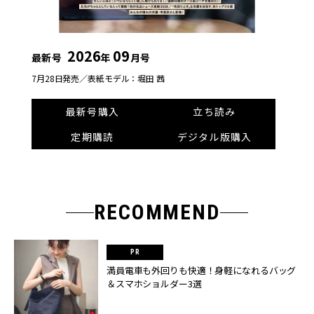
2026
09
最新号
年
月号
7月28日発売／
表紙モデル：堀田 茜
最新号購入
立ち読み
定期購読
デジタル版購入
RECOMMEND
満員電車も外回りも快適！身軽になれるバッグ
＆スマホショルダー3選