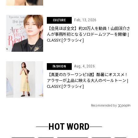
Feb, 13, 2026
CULTURE
【会見ほぼ全文】約20万人を動員！山田涼介さ
んが事務所初となるソロドームツアーを開催! |
CLASSY.[クラッシィ]
Aug, 4, 2026
FASHION
【真夏のカラーワンピ3選】酷暑にオススメ！
アラサーが上品に映える大人のペールトーン |
CLASSY.[クラッシィ]
Recommended by
HOT WORD