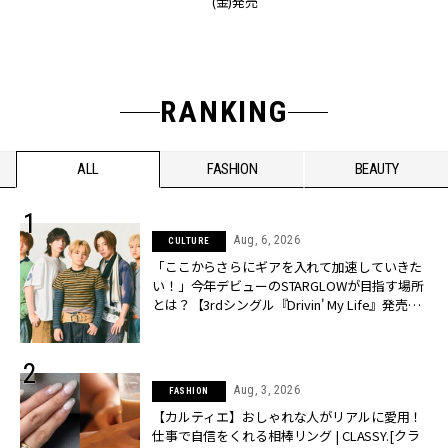
(金)発売
RANKING
ALL
FASHION
BEAUTY
Aug, 6, 2026
CULTURE
「ここからさらにギアを入れて加速していきた
い！」今年デビューのSTARGLOWが目指す場所
とは？【3rdシングル『Drivin' My Life』発売】 |
CLASSY.[クラッシィ]
Aug, 3, 2026
FASHION
【カルティエ】おしゃれな人がリアルに愛用！
仕事で自信をくれる相棒リング | CLASSY.[クラ