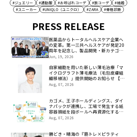
#ジュエリー
#通勤服
#お呼ばれコーデ
#旅コーデ
#結婚
#スニーカー
#UNIQLO（ユニクロ）
#ZARA
#骨格診断
PRESS RELEASE
医薬品からトータルヘルスケア企業へ
の変革。第一三共ヘルスケアが発足20
周年を記念し、製品開発・新カテゴリ
挑戦の舞台や旧社統合時のエピソード
Jun, 19, 2026
を社員の想いとともに振り返る特別映
像を公開！
自家細胞を用いた新しい薄毛治療「マ
イクログラフト薄毛療法（毛包皮膚組
織移植法）」提供開始のお知らせ 【医
療法人社団 青真会 青山エルクリニ
Aug, 07, 2026
ック】
カゴメ、王子ホールディングス、ダイ
ナパックが連携し、工場で発生する紙
容器損紙を段ボールへ再資源化する実
証を開始
Aug, 07, 2026
勝どき・晴海の『筋トレ×ピラティ