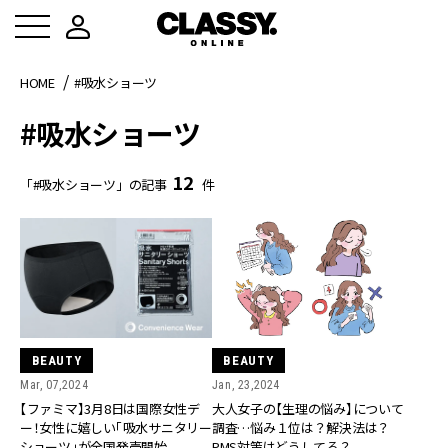
HOME
#吸水ショーツ
#吸水ショーツ
12
「#吸水ショーツ」の記事
件
BEAUTY
BEAUTY
Mar, 07,2024
Jan, 23,2024
【ファミマ】3月8日は国際女性デ
大人女子の【生理の悩み】について
ー！女性に嬉しい「吸水サニタリー
調査…悩み１位は？解決法は？
ショーツ」が全国発売開始
PMS対策はどうしてる？