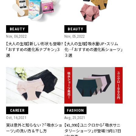
BEAUTY
BEAUTY
Nov, 06,2022
Nov, 05,2022
【大人の生理】新しい形状も登場!?
【大人の生理】吸水量UP・スリム
「おすすめの進化系ナプキン」３
化…「おすすめの進化系ショーツ」
選
３選
CAREER
FASHION
Oct, 16,2021
Aug, 25,2021
実は意外と知らない？「吸水ショ
【¥1,990】ユニクロから「吸水サニ
ーツ」の洗い方＆干し方
タリーショーツ」が登場！9月17日