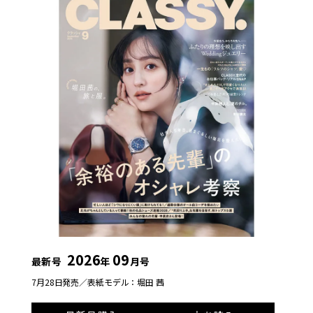
2026
09
最新号
年
月号
7月28日発売／
表紙モデル：堀田 茜