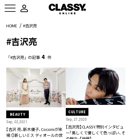
HOME
#吉沢亮
#吉沢亮
4
「#吉沢亮」の記事
件
CULTURE
BEAUTY
Sep, 27,2020
Sep, 02,2021
【吉沢亮】CLASSY.特別インタビュ
【吉沢 亮、新木優子、Cocomiが来
ー「美しくて優しくて色っぽい、そ
場！】新しいミス ディオールの世
の魅力」【後編】