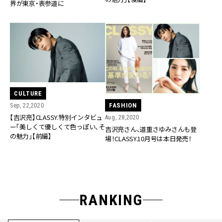
界が東京・表参道に
CULTURE
FASHION
Sep, 22,2020
【吉沢亮】CLASSY.特別インタビュ
Aug, 28,2020
ー「美しくて優しくて色っぽい、そ
吉沢亮さん、道重さゆみさんも登
の魅力」【前編】
場！CLASSY.10月号は本日発売！
RANKING