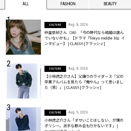
ALL
FASHION
BEAUTY
Aug, 8, 2026
CULTURE
仲里依紗さん（36）「今の時代なら結婚は選ん
でいないかも」【ドラマ『Tokyo middle 30』イ
ンタビュー】 | CLASSY.[クラッシィ]
Aug, 8, 2026
CULTURE
【小林虎之介さん】父譲りのライダース「父の
卒業アルバムを見たら『俺やん』って思いまし
た（笑）」 | CLASSY.[クラッシィ]
Aug, 9, 2026
CULTURE
小林虎之介さん「ダサいことはしない、が僕の
ポリシー。派手な飲み会も行かないです」 |