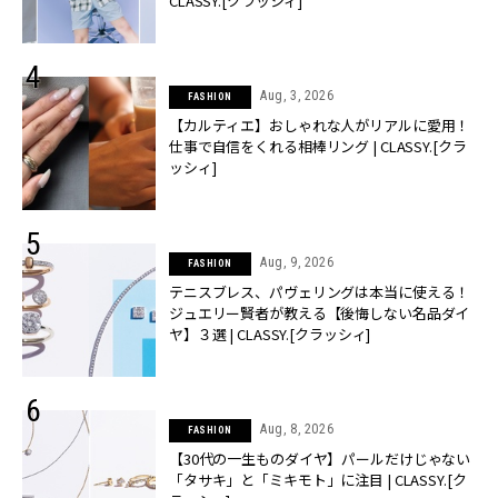
CLASSY.[クラッシィ]
Aug, 3, 2026
FASHION
【カルティエ】おしゃれな人がリアルに愛用！
仕事で自信をくれる相棒リング | CLASSY.[クラ
ッシィ]
Aug, 9, 2026
FASHION
テニスブレス、パヴェリングは本当に使える！
ジュエリー賢者が教える【後悔しない名品ダイ
ヤ】３選 | CLASSY.[クラッシィ]
Aug, 8, 2026
FASHION
【30代の一生ものダイヤ】パールだけじゃない
「タサキ」と「ミキモト」に注目 | CLASSY.[ク