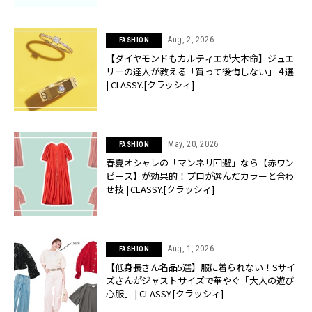
Aug, 2, 2026
FASHION
【ダイヤモンドもカルティエが大本命】ジュエ
リーの達人が教える「買って後悔しない」４選
| CLASSY.[クラッシィ]
May, 20, 2026
FASHION
春夏オシャレの「マンネリ回避」なら【赤ワン
ピース】が効果的！プロが選んだカラーと合わ
せ技 | CLASSY.[クラッシィ]
Aug, 1, 2026
FASHION
【低身長さん名品5選】服に着られない！Sサイ
ズさんがジャストサイズで華やぐ「大人の遊び
心服」 | CLASSY.[クラッシィ]