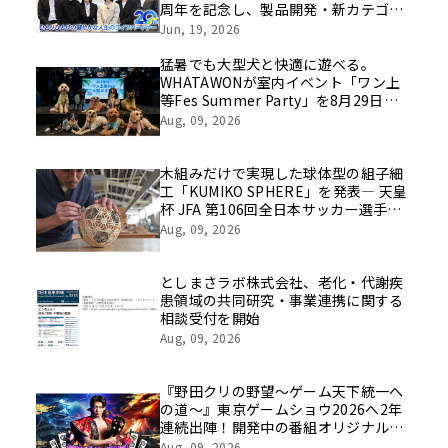
周年を記念し、製品開発・新カテゴリ
挑戦の舞台や旧社統合時のエピソード
Jun, 19, 2026
を社員の想いとともに振り返る特別映
像を公開！
猛暑でも大型犬と快適に遊べる。
WHATAWONが室内イベント「ワン上
等Fes Summer Party」を8月29日開
催
Aug, 09, 2026
木組みだけで実現した球体型の組子細
工「KUMIKO SPHERE」を発表― 天皇
杯 JFA 第106回全日本サッカー選手権
大会の公式ビジュアルにも採用 ―
Aug, 09, 2026
としまさラボ株式会社、老化・代謝疾
患領域の共同研究・事業連携に関する
相談受付を開始
Aug, 09, 2026
『野田クリの野望～ゲーム天下統一へ
の道～』東京ゲームショウ2026へ2年
連続出陣！開発中の番組オリジナルゲ
ームを世界最速体験！失敗したら即
Aug, 09, 2026