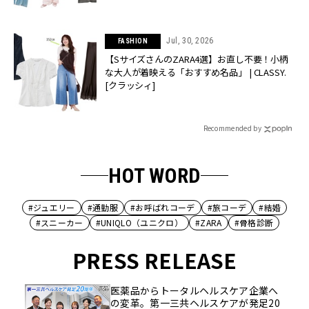
Jul, 30, 2026
FASHION
【SサイズさんのZARA4選】お直し不要！小柄
な大人が着映える「おすすめ名品」 | CLASSY.
[クラッシィ]
Recommended by
HOT WORD
#ジュエリー
#通勤服
#お呼ばれコーデ
#旅コーデ
#結婚
#スニーカー
#UNIQLO（ユニクロ）
#ZARA
#骨格診断
PRESS RELEASE
医薬品からトータルヘルスケア企業へ
の変革。第一三共ヘルスケアが発足20