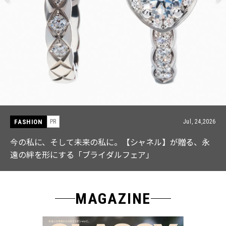
FASHION
PR
Jul, 24,2026
今の私に、そして未来の私に。【シャネル】が贈る、永
遠の絆を形にする「ブライダルフェア」
MAGAZINE