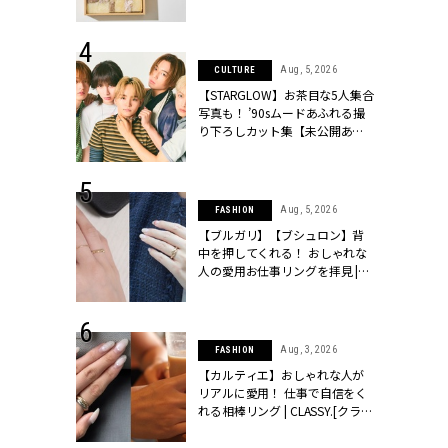
ッシィ]
物とは？ | CLASSY.[クラッシィ]
 28, 2026
Aug, 5, 2026
CULTURE
結婚指輪は“結
【STARGLOW】お茶目な5人集合
最愛リングが大
写真も！ ’90sムードあふれる撮
クラッシィ]
り下ろしカット集【未公開あ
り】 | CLASSY.[クラッシィ]
 24, 2025
Aug, 5, 2026
FASHION
れバッグ最新
【ブルガリ】【ブシュロン】背
プラダetc.
中を押してくれる！ おしゃれな
力あり」が条
人の愛用お仕事リングを拝見 |
クラッシィ]
CLASSY.[クラッシィ]
 24, 2026
Aug, 3, 2026
FASHION
方３選】結婚
【カルティエ】おしゃれな人が
“シンプル黒ワ
リアルに愛用！ 仕事で自信をく
フ』で盛るのが
れる相棒リング | CLASSY.[クラッ
[クラッシィ]
シィ]