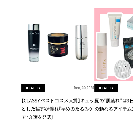
BEAUTY
Dec, 30,2025
BEAUTY
【CLASSY.ベストコスメ大賞】キュッ
夏の“肌疲れ”は3
とした輪郭が憧れ『早めのたるみケ
の頼れるアイテム
ア』３選を発表！