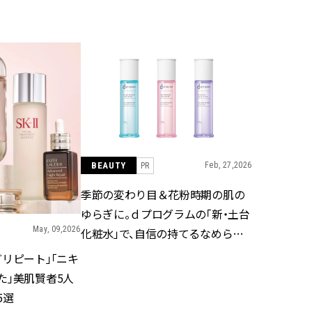
BEAUTY
Aug, 5, 2026
Feb,
BEAUTY
WEDDING
夏の深刻なくすみ・色ムラにア
結婚式に黒ドレス
プローチ！【透明感を底上げ】
ばれで失敗しない
神コスメ３選 | CLASSY.[クラッシ
ーを解説 | CLASS
ィ]
BEAUTY
Feb, 27,2026
PR
Aug, 5, 2026
Aug,
BEAUTY
WEDDING
ユニクロ名品も！日焼け対策ガ
【結婚指輪】人気
季節の変わり目＆花粉時期の肌の
チ勢の「ないと無理」なアイテ
ング22選｜20〜3
ムハック7選 | CLASSY.[クラッシ
エピソードも | CLA
ゆらぎに。ｄプログラムの「新・土台
ィ]
ィ]
May, 09,2026
化粧水」で、自信の持てるなめらか
肌へ
リピート」「ニキ
Aug, 5, 2026
Jun,
BEAUTY
WEDDING
た」美肌賢者5人
忙しい毎日に「うるおいター
【一生ものジュエ
ボ」を。新【SOFINA BASIC＋】
存在感が際立つ！
5選
のお手入れでうるおってなめら
「トゥギャザー」