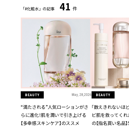
41
件
「#化粧水」の記事
BEAUTY
May, 28,2026
BEAUTY
“満たされる”人気ローションがさ
「数えきれないほど
らに進化！肌を潤いで引き上げる
ビ肌を救ってくれ
【多幸感スキンケア】のススメ
の【指名買い名品】