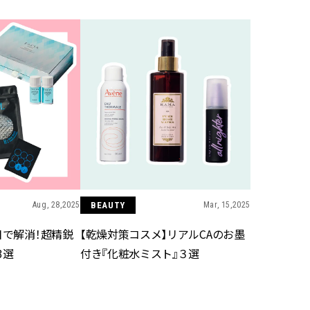
かな肌を目指す | CLASSY.[クラッ
目 | CLASSY.[クラ
シィ]
Nov, 17, 2025
Mar,
BEAUTY
WEDDING
【落ちない名品リップ10選】塗
【ティファニー】
り直しできない・皮むけしやす
び目”モチーフの
いetc.悩みをクリア | CLASSY.[ク
本命 | CLASSY.[
ラッシィ]
Aug, 4, 2026
Dec,
BEAUTY
WEDDING
【猛暑ダメージ】はまずリセッ
【結婚式のお呼ば
ト！30代の夏枯れ肌を救う「先
事情】アンテプリマ、
回りエイジングケア」美容液3選
「小さくても収納
| CLASSY.[クラッシィ]
件！ | CLASSY.[
Aug, 28,2025
BEAUTY
Mar, 15,2025
日で解消！超精鋭
【乾燥対策コスメ】リアルCAのお墨
Jul, 30, 2026
Mar,
BEAUTY
WEDDING
3選
付き『化粧水ミスト』３選
【30代のヘアスタイル】じわじ
【トレンドの巻き
わ人気「姫カット」ってどんな
式ゲスト服の鉄板
ヘア？今支持されている理由っ
ンピ”は『スカー
て？ | CLASSY.[クラッシィ]
正解！ | CLASSY.