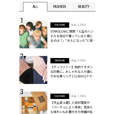
WEDDING
ALL
FASHION
BEAUTY
WEDDIN
 16, 2026
Aug, 5, 2026
CULTURE
はアリ？お呼
STARGLOWに質問「人生のハン
コーデ＆マナ
ドルを自分で握っていると感じ
Y.[クラッシィ]
るのは？」“大️人になった”と実
感する瞬間【3rdシングル
『Drivin' My Life』発売】 |
CLASSY.[クラッシィ]
 13, 2025
Aug, 4, 2026
FASHION
ブランドのリ
【ティファニー】知的でモダン
0代カップルの
な印象に。おしゃれな人が選ん
SSY.[クラッシ
だお仕事リング | CLASSY.[クラッ
シィ]
 30, 2026
Aug, 1, 2026
CULTURE
リー】1つでも
【手土産４選】人気料理家が
ポメラートの
「パーティによく持参」見栄え
シリーズに注
も味わいもお墨付きの老舗の名