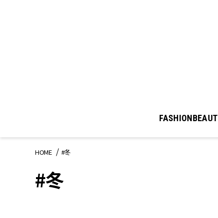
FASHION
BEAUT
HOME
#冬
#冬