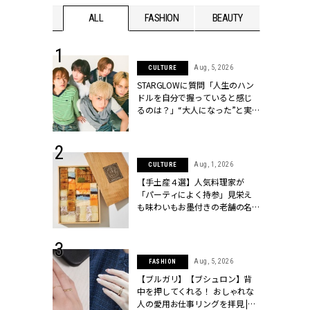
WEDDING
ALL
FASHION
BEAUTY
WEDDIN
 16, 2026
Aug, 5, 2026
CULTURE
はアリ？お呼
STARGLOWに質問「人生のハン
コーデ＆マナ
ドルを自分で握っていると感じ
Y.[クラッシィ]
るのは？」“大️人になった”と実
感する瞬間【3rdシングル
『Drivin' My Life』発売】 |
CLASSY.[クラッシィ]
 13, 2025
Aug, 1, 2026
CULTURE
ブランドのリ
【手土産４選】人気料理家が
0代カップルの
「パーティによく持参」見栄え
SSY.[クラッシ
も味わいもお墨付きの老舗の名
物とは？ | CLASSY.[クラッシィ]
 30, 2026
Aug, 5, 2026
FASHION
リー】1つでも
【ブルガリ】【ブシュロン】背
ポメラートの
中を押してくれる！ おしゃれな
シリーズに注
人の愛用お仕事リングを拝見 |