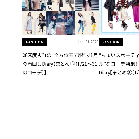
FASHION
Jan, 31,2020
FASHION
好感度抜群の“全方位モデ服”で1月
“ちょいスポーテ
の着回しDiary【まとめ③（1/21～31
ル”なコーデ特集！
のコーデ）】
Diary【まとめ③（1
デ）】