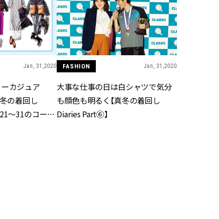
ィ]
目 | CLASSY.[クラ
Nov, 17, 2025
Mar,
BEAUTY
WEDDING
【落ちない名品リップ10選】塗
【トレンドの巻き
り直しできない・皮むけしやす
式ゲスト服の鉄板
いetc.悩みをクリア | CLASSY.[ク
ンピ”は『スカー
Jan, 31,2020
FASHION
Jan, 31,2020
ラッシィ]
正解！ | CLASSY.
ィーカジュア
大事な仕事の日は白シャツで気分
 冬の着回し
も顔色も明るく【真冬の着回し
Jul, 13, 2026
Dec,
BEAUTY
WEDDING
/21～31のコー
Diaries Part⑥】
朝の“寝ぐせ直し”はもういらな
【結婚式のお呼ば
い！夜に仕込む「ヘアケア家
事情】アンテプリマ、
電」3選 | CLASSY.[クラッシィ]
「小さくても収納
件！ | CLASSY.[
Aug, 5, 2026
Mar,
BEAUTY
WEDDING
夏の深刻なくすみ・色ムラにア
失敗しない“ゲスト
プローチ！【透明感を底上げ】
リー】にある！結
神コスメ３選 | CLASSY.[クラッシ
にも使える上質ベー
ィ]
CLASSY.[クラッシ