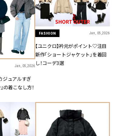
かな肌を目指す | CLASSY.[クラッ
目 | CLASSY.[クラ
シィ]
Aug, 7, 2026
Aug,
BEAUTY
WEDDING
冷房・紫外線etc...「夏の隠れ乾
20万円台〜【カル
FASHION
Jan, 05,2026
燥」を防ぐ【ベタつかない名品
ング４選】ラブ、トリ
クリーム】3選＜30代のベストコ
を『マリッジ』に
【ユニクロ】衿元がポイント♡注目
スメ＞ | CLASSY.[クラッシィ]
ます！ | CLASSY.
新作「ショートジャケット」を着回
し！コーデ3選
Nov, 17, 2025
Mar,
BEAUTY
WEDDING
Jan, 05,2026
【落ちない名品リップ10選】塗
【トレンドの巻き
り直しできない・皮むけしやす
式ゲスト服の鉄板
T】カジュアルすぎ
いetc.悩みをクリア | CLASSY.[ク
ンピ”は『スカー
』の着こなし方！
ラッシィ]
正解！ | CLASSY.
Aug, 5, 2026
Sep,
BEAUTY
WEDDING
夏の深刻なくすみ・色ムラにア
“キャトル”で人気
プローチ！【透明感を底上げ】
ュロン】の『ブラ
神コスメ３選 | CLASSY.[クラッシ
グ』は普段使いもし
ィ]
CLASSY.[クラッシ