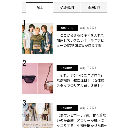
WEDDING
ALL
FASHION
BEAUTY
WEDDIN
 16, 2026
Aug, 6, 2026
CULTURE
はアリ？お呼
「ここからさらにギアを入れて
コーデ＆マナ
加速していきたい！」今年デビ
Y.[クラッシィ]
ューのSTARGLOWが目指す場所
とは？【3rdシングル『Drivin' My
Life』発売】 | CLASSY.[クラッシ
ィ]
 13, 2025
Aug, 7, 2026
FASHION
ブランドのリ
「それ、ホントにユニクロ？」
0代カップルの
な高揚感小物に注目！【女性誌
SSY.[クラッシ
スタッフのリアル買い３選】 |
CLASSY.[クラッシィ]
 30, 2026
Aug, 2, 2026
FASHION
リー】1つでも
【夏ワンピコーデ7選】甘く着な
ポメラートの
いのが正解！アラサーが脱・ほ
シリーズに注
っこりする「小物を聞かせた着