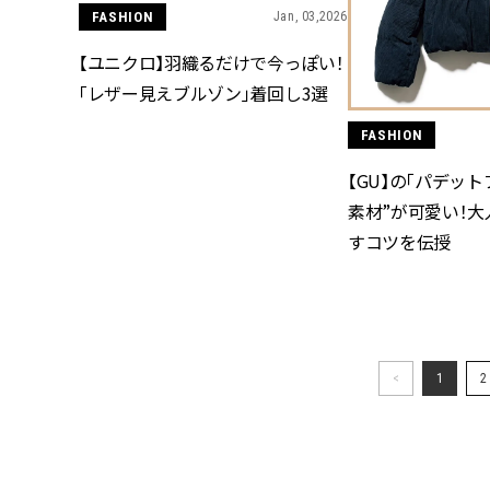
FASHION
Jan, 03,2026
【ユニクロ】羽織るだけで今っぽい！
「レザー見えブルゾン」着回し3選
FASHION
【GU】の「パデット
素材”が可愛い！
すコツを伝授
<
1
2