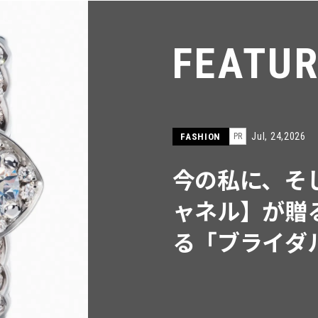
FEATU
Jul, 15,2026
FASHION
PR
【ICB】人気
同制作! 週5
ウス」２選