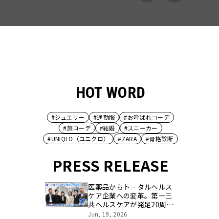
HOT WORD
#ジュエリー
#通勤服
#お呼ばれコーデ
#旅コーデ
#結婚
#スニーカー
#UNIQLO（ユニクロ）
#ZARA
#骨格診断
PRESS RELEASE
医薬品からトータルヘルス
ケア企業への変革。第一三
共ヘルスケアが発足20周年
を記念し、製品開発・新カ
Jun, 19, 2026