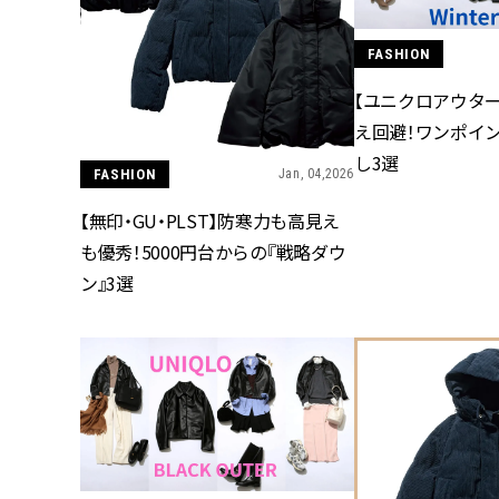
FASHION
【ユニクロアウタ
え回避！ワンポイ
し3選
FASHION
Jan, 04,2026
【無印・GU・PLST】防寒力も高見え
も優秀！5000円台からの『戦略ダウ
ン』3選