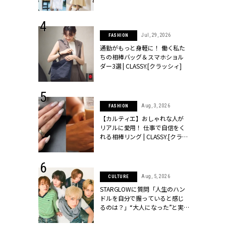
ッシィ]
こなし」 | CLASSY.[クラッシィ]
 18, 2025
Jul, 29, 2026
FASHION
ティエ人気リ
通勤がもっと身軽に！ 働く私た
ニティetc.
ちの相棒バッグ＆スマホショル
選ぶ人増えて
ダー3選 | CLASSY.[クラッシィ]
[クラッシィ]
 24, 2026
Aug, 3, 2026
FASHION
方３選】結婚
【カルティエ】おしゃれな人が
“シンプル黒ワ
リアルに愛用！ 仕事で自信をく
フ』で盛るのが
れる相棒リング | CLASSY.[クラッ
[クラッシィ]
シィ]
 4, 2025
Aug, 5, 2026
CULTURE
急上昇【ブシ
STARGLOWに質問「人生のハン
イダルリン
ドルを自分で握っていると感じ
やすい！ |
るのは？」“大️人になった”と実
ィ]
感する瞬間【3rdシングル
『Drivin' My Life』発売】 |