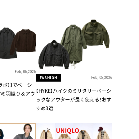
BEAUTY
Aug, 7, 2026
Feb,
BEAUTY
WEDDING
【UV下地】酷暑に頼れる！
結婚式に黒ドレス
2,000円台〜3,000円台の名品3選
ばれで失敗しない
｜30代美容ライターが正直レビ
ーを解説 | CLASS
ュー | CLASSY.[クラッシィ]
Feb, 06,2026
Aug, 6, 2026
Aug,
BEAUTY
WEDDING
FASHION
Feb, 05,2026
【ヘアアクセ6選】手抜きに見え
【結婚指輪】人気
ムジラボ）】でベーシ
ない！アラサーのまとめ髪が垢
ング22選｜20〜3
【HYKE】ハイクのミリタリーベーシ
すめ羽織り＆アウ
抜ける「即戦力アクセ」たち |
エピソードも | CLA
ックなアウターが長く使える！おす
CLASSY.[クラッシィ]
ィ]
すめ3選
Aug, 5, 2026
Jun,
BEAUTY
WEDDING
忙しい毎日に「うるおいター
【一生ものジュエ
ボ」を。新【SOFINA BASIC＋】
存在感が際立つ！
のお手入れでうるおってなめら
「トゥギャザー」