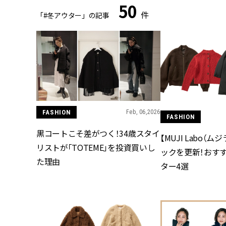
50
件
「#冬アウター」の記事
FASHION
Feb, 06,2026
FASHION
黒コートこそ差がつく！34歳スタイ
【MUJI Labo（
リストが「TOTEME」を投資買いし
ックを更新！おす
た理由
ター4選