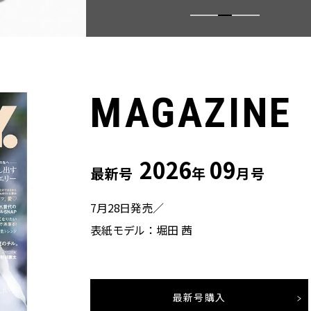
MAGAZINE
2026
09
最新号
年
月号
7月28日発売／
表紙モデル：堀田 茜
最新号購入