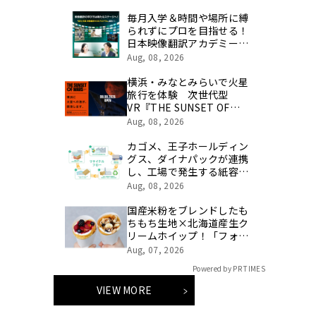
テゴリ挑戦の舞台や旧社統
合時のエピソードを社員の
毎月入学＆時間や場所に縛
想いとともに振り返る特別
られずにプロを目指せる！
映像を公開！
日本映像翻訳アカデミーが
「映像翻訳VODプログラ
Aug, 08, 2026
ム」を2026年10月より開
講！
横浜・みなとみらいで火星
旅行を体験 次世代型
VR『THE SUNSET OF
MARS』今週末オープン！
Aug, 08, 2026
楽しく学べるパネル展やワ
ークショップなど関連イベ
カゴメ、王子ホールディン
ントも
グス、ダイナパックが連携
し、工場で発生する紙容器
損紙を段ボールへ再資源化
Aug, 08, 2026
する実証を開始
国産米粉をブレンドしたも
ちもち生地×北海道産生ク
リームホイップ！「フォレ
スティコーヒー 愛甲石田
Aug, 07, 2026
店」にて、８月１７日
Powered by PR TIMES
（月）からクレープ販売を
開始
VIEW MORE