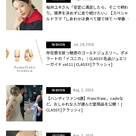
桜井ユキさん「安定に満足したら、そこで終わ
り。限界を決めずに走り続けたい」【スペシャ
ルドラマ『しあわせは食べて寝て待て ～早春の
養生編～』】 | CLASSY.[クラッシィ]
Jul, 28, 2026
FASHION
存在感を放つ魅惑のゴールドジュエリー。ポメ
ラートの「イコニカ」｜CLASSY.名品ジュエリ
ーガイド vol.11 | CLASSY.[クラッシィ]
Aug, 2, 2026
FASHION
【ハンディファン6選】Francfranc、cadoな
ど。おしゃれな人が選んだ愛用品を公開！ |
CLASSY.[クラッシィ]
Aug, 3, 2026
CULTURE