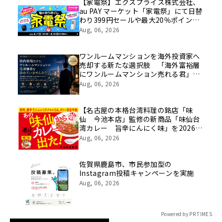
像を公開！
【家電祭】エクスプライス株式会社、
au PAY マーケット「家電祭」にて日替
わり399円セールや最大20％ポイント
還元などお得なキャンペーンを
Aug, 06, 2026
8/7(金)10:00より開催！
ワンルームマンションを海外投資家へ
売却する新たな選択肢 「海外富裕層
にワンルームマンション売れる君」サ
ービス開始
Aug, 06, 2026
【名古屋の本格台湾料理の銘店「味
仙 今池本店」監修の新商品「味仙台
湾カレー 旨辛にんにく味」を2026年
8月3日に発売！】
Aug, 06, 2026
佐賀県鹿島市、市民参加型の
Instagram投稿キャンペーンを実施
Aug, 06, 2026
Powered by PR TIMES