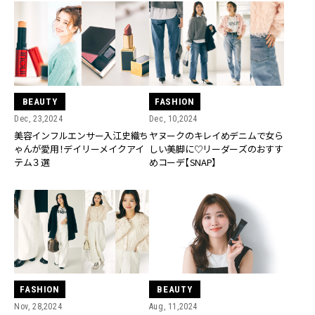
BEAUTY
FASHION
Dec, 23,2024
Dec, 10,2024
美容インフルエンサー入江史織ち
ヤヌークのキレイめデニムで女ら
ゃんが愛用！デイリーメイクアイ
しい美脚に♡リーダーズのおすす
テム３選
めコーデ【SNAP】
FASHION
BEAUTY
Nov, 28,2024
Aug, 11,2024