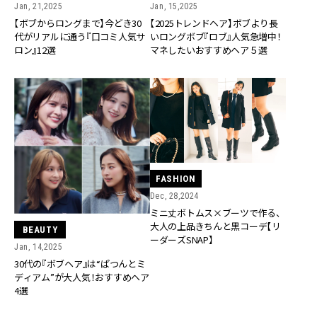
Jan, 21,2025
Jan, 15,2025
【ボブからロングまで】今どき30
【2025トレンドヘア】ボブより長
代がリアルに通う『口コミ人気サ
いロングボブ『ロブ』人気急増中！
ロン』12選
マネしたいおすすめヘア５選
FASHION
Dec, 28,2024
ミニ丈ボトムス×ブーツで作る、
大人の上品きちんと黒コーデ【リ
BEAUTY
ーダーズSNAP】
Jan, 14,2025
30代の『ボブヘア』は“ぱつんとミ
ディアム”が大人気！おすすめヘア
4選