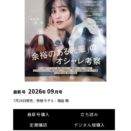
2026
09
最新号
年
月号
7月28日発売／
表紙モデル：堀田 茜
最新号購入
立ち読み
定期購読
デジタル版購入