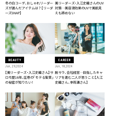
冬の白コーデ、おしゃれリーダー
美リーダーズ・入江史織さんのUV
ズが選んだアイテムは？【リーダ
対策…美容液効果のUVで美肌見
ーズSNAP】
えも諦めない
BEAUTY
CAREER
Jun, 29,2024
Jun, 18,2024
【美リーダーズ・入江史織さん】サ
脱サラ、会社経営…目指したキャ
ロモ歴16年、圧巻の「モテる髪質」
リアを進む二人が思うこと【入江
の秘密が知りたい！
史織さん、李雨瀟さん】