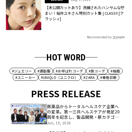
【未公開カットあり】洗練されたハンサムな佇
まい！桜井ユキさん特別カット集 | CLASSY.[ク
ラッシィ]
Recommended by
HOT WORD
#ジュエリー
#通勤服
#お呼ばれコーデ
#旅コーデ
#結婚
#スニーカー
#UNIQLO（ユニクロ）
#ZARA
#骨格診断
PRESS RELEASE
医薬品からトータルヘルスケア企業へ
の変革。第一三共ヘルスケアが発足20
周年を記念し、製品開発・新カテゴリ
挑戦の舞台や旧社統合時のエピソード
Jun, 19, 2026
を社員の想いとともに振り返る特別映