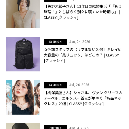
【矢野未希子さん】13年目の結婚生活「『もう
無理！』としばらく別々に寝ていた時期も」 |
CLASSY.[クラッシィ]
Jan, 24, 2026
FASHION
女性誌スタッフの【リアル買い３選】キレイめ
大容量の「黒リュック」はどこの？ | CLASSY.
[クラッシィ]
Jul, 26, 2026
FASHION
【梅澤美波さん】シャネル、ヴァン クリーフ＆
アーペル、エルメス…首元が華やぐ「名品ネッ
クレス」20選 | CLASSY.[クラッシィ]
Aug, 4, 2026
CULTURE