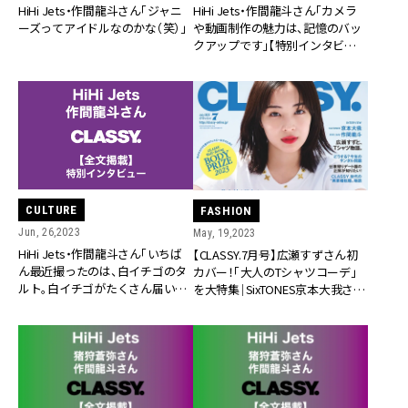
HiHi Jets・作間龍斗さん「ジャニ
HiHi Jets・作間龍斗さん「カメラ
ーズってアイドルなのかな（笑）」
や動画制作の魅力は、記憶のバッ
クアップです」【特別インタビュー
／中編】
CULTURE
FASHION
Jun, 26,2023
May, 19,2023
HiHi Jets・作間龍斗さん「いちば
【CLASSY.7月号】広瀬すずさん初
ん最近撮ったのは、白イチゴのタ
カバー！「大人のTシャツコーデ」
ルト。白イチゴがたくさん届いた
を大特集｜SixTONES京本大我さん
ので（笑）」【特別インタビュー／
＆HiHi Jets作間龍斗さんが登場
前編】