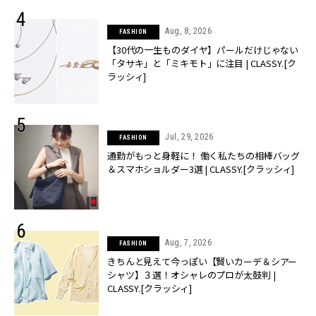
Aug, 8, 2026
FASHION
【30代の一生ものダイヤ】パールだけじゃない
「タサキ」と「ミキモト」に注目 | CLASSY.[ク
ラッシィ]
Jul, 29, 2026
FASHION
通勤がもっと身軽に！ 働く私たちの相棒バッグ
＆スマホショルダー3選 | CLASSY.[クラッシィ]
Aug, 7, 2026
FASHION
きちんと見えて今っぽい【賢いカーデ＆シアー
シャツ】３選！オシャレのプロが太鼓判 |
CLASSY.[クラッシィ]