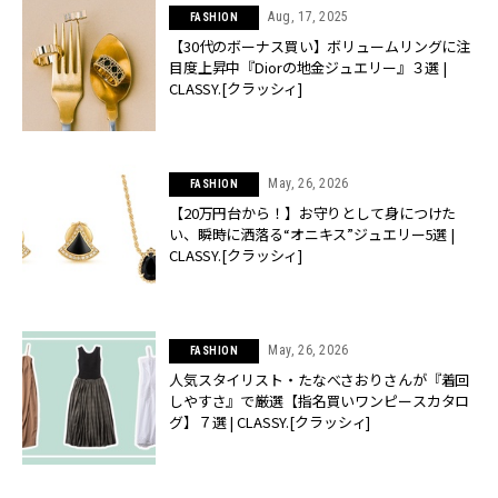
Aug, 17, 2025
FASHION
【30代のボーナス買い】ボリュームリングに注
目度上昇中『Diorの地金ジュエリー』３選 |
CLASSY.[クラッシィ]
May, 26, 2026
FASHION
【20万円台から！】お守りとして身につけた
い、瞬時に洒落る“オニキス”ジュエリー5選 |
CLASSY.[クラッシィ]
May, 26, 2026
FASHION
人気スタイリスト・たなべさおりさんが『着回
しやすさ』で厳選【指名買いワンピースカタロ
グ】７選 | CLASSY.[クラッシィ]