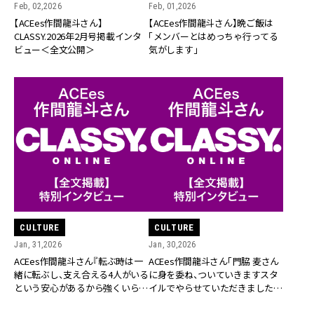
Feb, 02,2026
Feb, 01,2026
【ACEes作間龍斗さん】
【ACEes作間龍斗さん】晩ご飯は
CLASSY.2026年2月号掲載インタ
「メンバーとはめっちゃ行ってる
ビュー＜全文公開＞
気がします」
CULTURE
CULTURE
Jan, 31,2026
Jan, 30,2026
ACEes作間龍斗さん『転ぶ時は一
ACEes作間龍斗さん「門脇 麦さん
緒に転ぶし、支え合える4人がいる
に身を委ね、ついていきますスタ
という安心があるから強くいられ
イルでやらせていただきました
る』
（笑）」