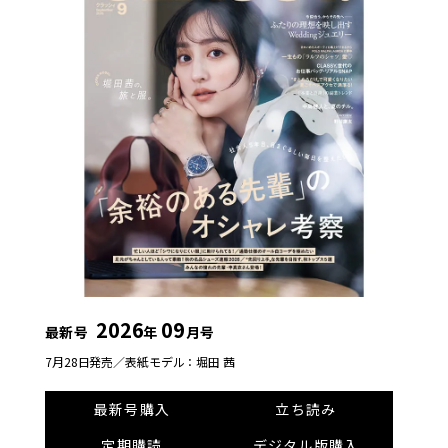
2026
09
最新号
年
月号
7月28日発売／
表紙モデル：堀田 茜
最新号購入
立ち読み
定期購読
デジタル版購入