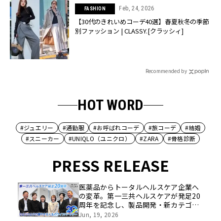
Feb, 24, 2026
FASHION
【30代のきれいめコーデ40選】春夏秋冬の季節
別ファッション | CLASSY.[クラッシィ]
Recommended by
HOT WORD
#ジュエリー
#通勤服
#お呼ばれコーデ
#旅コーデ
#結婚
#スニーカー
#UNIQLO（ユニクロ）
#ZARA
#骨格診断
PRESS RELEASE
医薬品からトータルヘルスケア企業へ
の変革。第一三共ヘルスケアが発足20
周年を記念し、製品開発・新カテゴリ
挑戦の舞台や旧社統合時のエピソード
Jun, 19, 2026