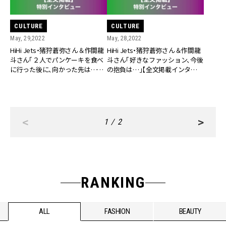
CULTURE
CULTURE
May, 29,2022
May, 28,2022
HiHi Jets・猪狩蒼弥さん＆作間龍
HiHi Jets・猪狩蒼弥さん＆作間龍
斗さん「２人でパンケーキを食べ
斗さん「好きなファッション、今後
に行った後に、向かった先は…」
の抱負は…」【全文掲載インタビュ
【全文掲載インタビュー／後編】
ー／前編】
<
>
1 / 2
RANKING
ALL
FASHION
BEAUTY