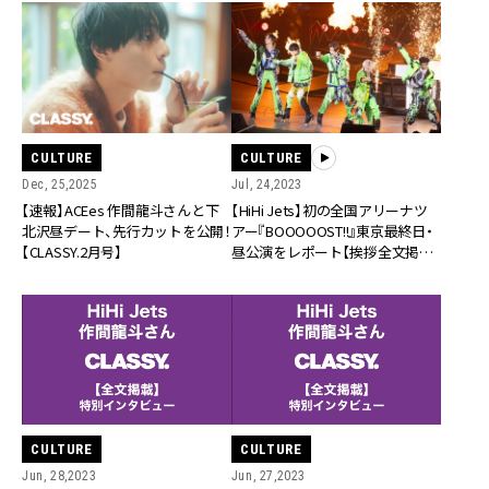
CULTURE
CULTURE
Dec, 25,2025
Jul, 24,2023
【速報】ACEes 作間龍斗さんと下
【HiHi Jets】初の全国アリーナツ
北沢昼デート、先行カットを公開！
アー『BOOOOOST!!』東京最終日・
【CLASSY.2月号】
昼公演をレポート【挨拶全文掲
載】
CULTURE
CULTURE
Jun, 28,2023
Jun, 27,2023