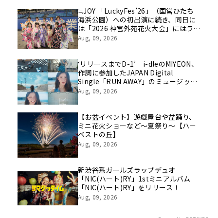
を社員の想いとともに振り返る特別映
像を公開！
≒JOY 「LuckyFes’26」（国営ひたち
海浜公園）への初出演に続き、同日に
は「2026 神宮外苑花火大会」にはライ
ブ出演！浴衣に着替えたメンバーの写
Aug, 09, 2026
真もSNS上で話題に！！
‘リリースまでD-1’ i-dleのMIYEON、
作詞に参加したJAPAN Digital
Single「RUN AWAY」のミュージック
ビデオティザーを初公開
Aug, 09, 2026
【お盆イベント】遊戯屋台や盆踊り、
ミニ花火ショーなど～夏祭り～【ハー
ベストの丘】
Aug, 09, 2026
新渋谷系ガールズラップデュオ
「NIC(ハート)RY」1stミニアルバム
「NIC(ハート)RY」をリリース！
Aug, 09, 2026