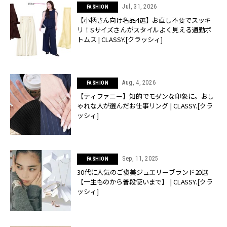
Jul, 31, 2026
FASHION
【小柄さん向け名品4選】お直し不要でスッキ
リ！Sサイズさんがスタイルよく見える通勤ボ
トムス | CLASSY.[クラッシィ]
Aug, 4, 2026
FASHION
【ティファニー】知的でモダンな印象に。おし
ゃれな人が選んだお仕事リング | CLASSY.[クラ
ッシィ]
Sep, 11, 2025
FASHION
30代に人気のご褒美ジュエリーブランド20選
【一生ものから普段使いまで】 | CLASSY.[クラ
ッシィ]