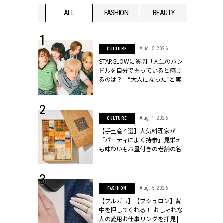
WEDDING
ALL
FASHION
BEAUTY
WEDDIN
 16, 2026
Aug, 5, 2026
CULTURE
はアリ？お呼
STARGLOWに質問「人生のハン
コーデ＆マナ
ドルを自分で握っていると感じ
Y.[クラッシィ]
るのは？」“大️人になった”と実
感する瞬間【3rdシングル
『Drivin' My Life』発売】 |
CLASSY.[クラッシィ]
 13, 2025
Aug, 1, 2026
CULTURE
ブランドのリ
【手土産４選】人気料理家が
0代カップルの
「パーティによく持参」見栄え
SSY.[クラッシ
も味わいもお墨付きの老舗の名
物とは？ | CLASSY.[クラッシィ]
 30, 2026
Aug, 5, 2026
FASHION
リー】1つでも
【ブルガリ】【ブシュロン】背
ポメラートの
中を押してくれる！ おしゃれな
シリーズに注
人の愛用お仕事リングを拝見 |