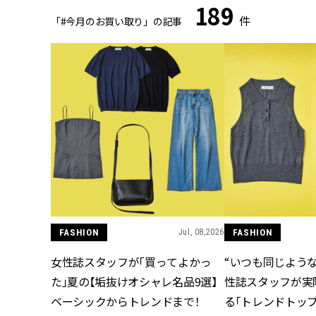
189
件
「#今月のお買い取り」の記事
FASHION
Jul, 08,2026
FASHION
女性誌スタッフが「買ってよかっ
“いつも同じような
た」夏の【垢抜けオシャレ名品9選】
性誌スタッフが実
ベーシックからトレンドまで！
る「トレンドトップ