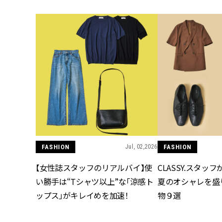
FASHION
Jul, 02,2026
FASHION
【女性誌スタッフのリアルバイ】使
CLASSY.スタッ
い勝手は“Tシャツ以上”な「涼感ト
夏のオシャレを盛
ップス」がキレイめを加速！
物９選