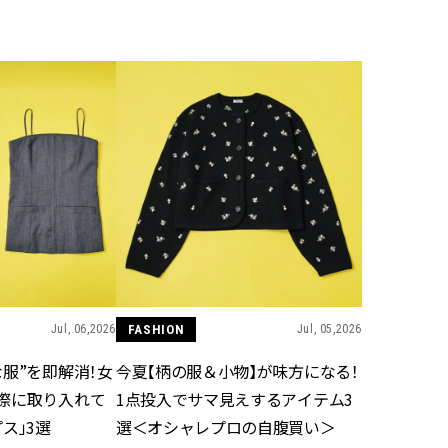
BEAUTY
Aug, 5, 2026
Feb,
BEAUTY
WEDDING
ユニクロ名品も！日焼け対策ガ
結婚式に黒ドレス
チ勢の「ないと無理」なアイテ
ばれで失敗しない
ムハック7選 | CLASSY.[クラッシ
ーを解説 | CLASS
ィ]
Aug, 6, 2026
Aug,
BEAUTY
WEDDING
【ヘアアクセ6選】手抜きに見え
【結婚指輪】人気
ない！アラサーのまとめ髪が垢
ング22選｜20〜3
抜ける「即戦力アクセ」たち |
エピソードも | CLA
CLASSY.[クラッシィ]
ィ]
Jul, 06,2026
FASHION
Jul, 05,2026
服”を即解消！女
今夏【柄の服＆小物】が味方になる！
Aug, 5, 2026
Jun,
BEAUTY
WEDDING
際に取り入れて
1点投入でサマ見えするアイテム3
忙しい毎日に「うるおいター
【一生ものジュエ
ボ」を。新【SOFINA BASIC＋】
存在感が際立つ！
ス」3選
選＜オシャレプロの自腹買い＞
のお手入れでうるおってなめら
「トゥギャザー」