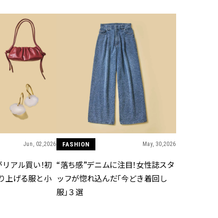
かな肌を目指す | CLASSY.[クラッ
目 | CLASSY.[クラ
シィ]
Nov, 17, 2025
Mar,
BEAUTY
WEDDING
【落ちない名品リップ10選】塗
【トレンドの巻き
り直しできない・皮むけしやす
式ゲスト服の鉄板
いetc.悩みをクリア | CLASSY.[ク
ンピ”は『スカー
ラッシィ]
正解！ | CLASSY.
Aug, 5, 2026
Dec,
BEAUTY
WEDDING
夏の深刻なくすみ・色ムラにア
【結婚式のお呼ば
プローチ！【透明感を底上げ】
事情】アンテプリマ、
神コスメ３選 | CLASSY.[クラッシ
「小さくても収納
ィ]
件！ | CLASSY.[
Jun, 02,2026
FASHION
May, 30,2026
フがリアル買い！初
“落ち感”デニムに注目！女性誌スタ
Jul, 13, 2026
May,
BEAUTY
WEDDING
り上げる服と小
ッフが惚れ込んだ「今どき着回し
朝の“寝ぐせ直し”はもういらな
【カルティエ、ブ
服」３選
い！夜に仕込む「ヘアケア家
ーメ】おしゃれな
電」3選 | CLASSY.[クラッシィ]
約指輪＆結婚指輪を
CLASSY.[クラッシ