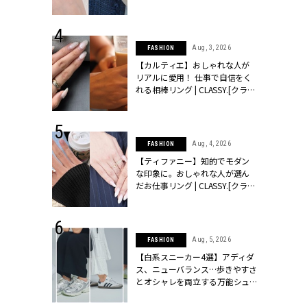
ッシィ]
CLASSY.[クラッシィ]
 24, 2026
Aug, 3, 2026
FASHION
方３選】結婚
【カルティエ】おしゃれな人が
“シンプル黒ワ
リアルに愛用！ 仕事で自信をく
フ』で盛るのが
れる相棒リング | CLASSY.[クラッ
[クラッシィ]
シィ]
 24, 2025
Aug, 4, 2026
FASHION
れバッグ最新
【ティファニー】知的でモダン
プラダetc.
な印象に。おしゃれな人が選ん
力あり」が条
だお仕事リング | CLASSY.[クラッ
クラッシィ]
シィ]
 20, 2026
Aug, 5, 2026
FASHION
シュロン、ショ
【白系スニーカー4選】アディダ
人が選んだ婚
ス、ニューバランス…歩きやすさ
公開 |
とオシャレを両立する万能シュ
ィ]
ーズ | CLASSY.[クラッシィ]