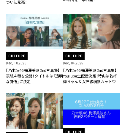
ついに発売！
CULTURE
CULTURE
Dec, 10,2025
Dec, 04,2025
【乃木坂46 梅澤美波 2nd写真集】
【乃木坂46 梅澤美波 2nd写真集】
表紙４種を公開！タイトルは『透明
YouTube生配信決定！特典は乾杯
な覚悟』に決定
梅ちゃん＆女神級横顔カット♡
CULTURE