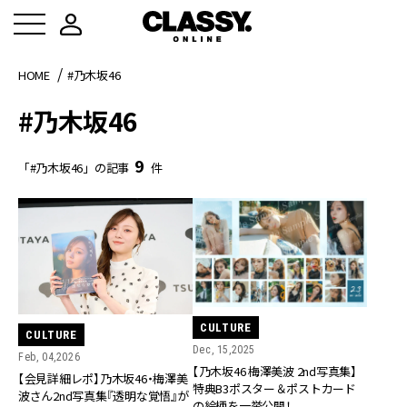
HOME
#乃木坂46
#乃木坂46
9
「#乃木坂46」の記事
件
CULTURE
CULTURE
Dec, 15,2025
Feb, 04,2026
【乃木坂46 梅澤美波 2nd写真集】
【会見詳細レポ】乃木坂46・梅澤美
特典B3ポスター＆ポストカード
波さん2nd写真集『透明な覚悟』が
の絵柄を一挙公開！