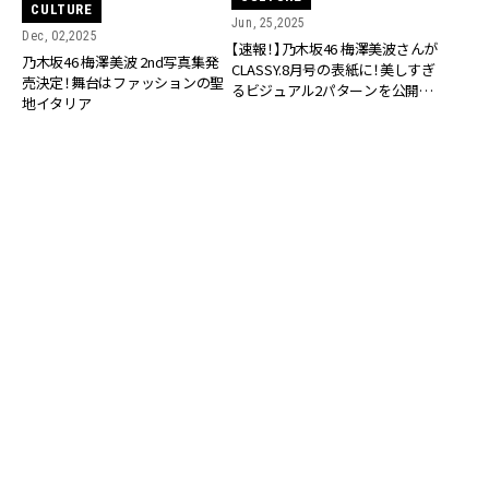
CULTURE
Jun, 25,2025
Dec, 02,2025
【速報！】乃木坂46 梅澤美波さんが
乃木坂46 梅澤美波 2nd写真集発
CLASSY.8月号の表紙に！美しすぎ
売決定！舞台はファッションの聖
るビジュアル2パターンを公開
地イタリア
【6/27(金)発売】
CULTURE
CULTURE
Apr, 21,2024
Apr, 10,2022
乃木坂46・梅澤美波さん
乃木坂46樋口日奈さんが“自分も
「CLASSY.」のレギュラーモデルに
周りもハッピーになる”ために心
就任！
がけていることとは？【1st写真集
発売記念インタビュー】