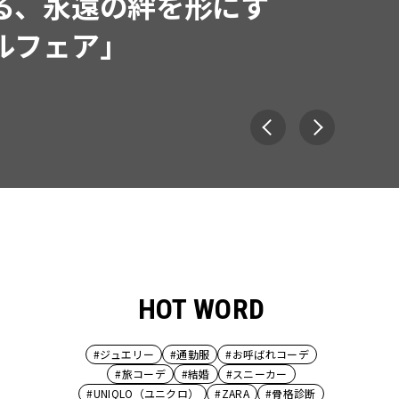
で着たくなる「名品ブラ
HOT WORD
#ジュエリー
#通勤服
#お呼ばれコーデ
#旅コーデ
#結婚
#スニーカー
#UNIQLO（ユニクロ）
#ZARA
#骨格診断