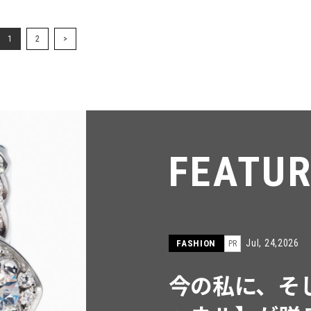
1
2
>
FEATU
Jul, 15,2026
FASHION
PR
【ICB】人気