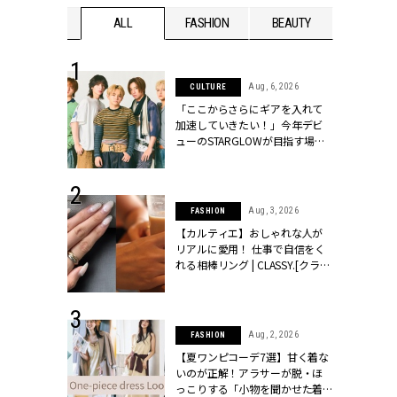
WEDDING
ALL
FASHION
BEAUTY
WEDDIN
 16, 2026
Aug, 6, 2026
CULTURE
はアリ？お呼
「ここからさらにギアを入れて
コーデ＆マナ
加速していきたい！」今年デビ
Y.[クラッシィ]
ューのSTARGLOWが目指す場所
とは？【3rdシングル『Drivin' My
Life』発売】 | CLASSY.[クラッシ
ィ]
 13, 2025
Aug, 3, 2026
FASHION
ブランドのリ
【カルティエ】おしゃれな人が
0代カップルの
リアルに愛用！ 仕事で自信をく
SSY.[クラッシ
れる相棒リング | CLASSY.[クラッ
シィ]
 30, 2026
Aug, 2, 2026
FASHION
リー】1つでも
【夏ワンピコーデ7選】甘く着な
ポメラートの
いのが正解！アラサーが脱・ほ
シリーズに注
っこりする「小物を聞かせた着