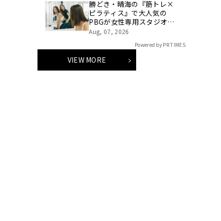
勝どき・晴海の『筋トレ×
ピラティス』で大人気の
PBGが女性専用スタジオ
（２号店）を開店。
Aug, 07, 2026
Powered by PR TIMES
VIEW MORE