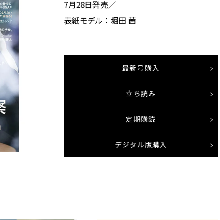
7月28日発売／
表紙モデル：堀田 茜
最新号購入
立ち読み
定期購読
デジタル版購入