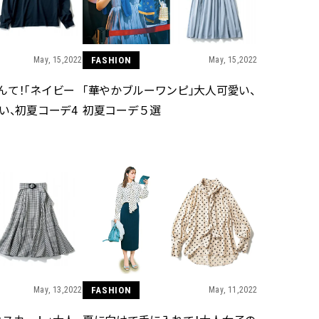
ュー | CLASSY.[クラッシィ]
目 | CLASSY.[クラ
Aug, 7, 2026
Mar,
BEAUTY
WEDDING
May, 15,2022
FASHION
May, 15,2022
冷房・紫外線etc...「夏の隠れ乾
【トレンドの巻き
燥」を防ぐ【ベタつかない名品
式ゲスト服の鉄板
んて！「ネイビー
「華やかブルーワンピ」大人可愛い、
クリーム】3選＜30代のベストコ
ンピ”は『スカー
スメ＞ | CLASSY.[クラッシィ]
正解！ | CLASSY.
い、初夏コーデ4
初夏コーデ５選
Nov, 17, 2025
Aug,
BEAUTY
WEDDING
【落ちない名品リップ10選】塗
20万円台〜【カル
り直しできない・皮むけしやす
ング４選】ラブ、トリ
いetc.悩みをクリア | CLASSY.[ク
を『マリッジ』に
ラッシィ]
ます！ | CLASSY.
Aug, 5, 2026
Sep,
BEAUTY
WEDDING
夏の深刻なくすみ・色ムラにア
“キャトル”で人気
プローチ！【透明感を底上げ】
ュロン】の『ブラ
May, 13,2022
FASHION
May, 11,2022
神コスメ３選 | CLASSY.[クラッシ
グ』は普段使いもし
ィ]
CLASSY.[クラッシ