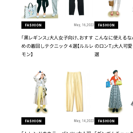
FASHION
May, 16,2022
FASHION
「黒レギンス」大人女子向け、おすす
こんなに使えるな
めの着回しテクニック４選【ルルレ
のロンT」大人可愛
モン】
選
FASHION
May, 14,2022
FASHION