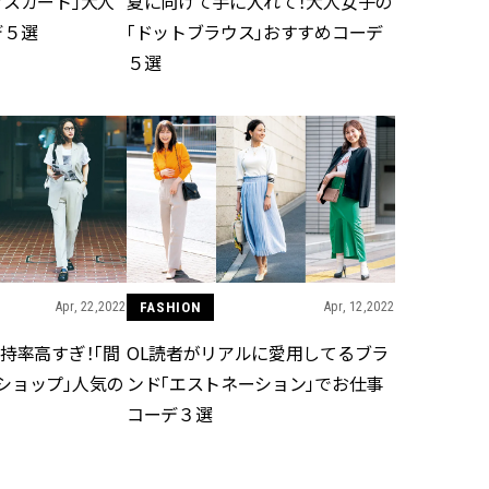
クスカート」大人
夏に向けて手に入れて！大人女子の
デ５選
「ドットブラウス」おすすめコーデ
５選
Apr, 22,2022
FASHION
Apr, 12,2022
持率高すぎ！「間
OL読者がリアルに愛用してるブラ
ショップ」人気の
ンド「エストネーション」でお仕事
コーデ３選