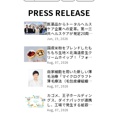
PRESS RELEASE
医薬品からトータルヘルス
ケア企業への変革。第一三
共ヘルスケアが発足20周年
を記念し、製品開発・新カ
Jun, 19, 2026
テゴリ挑戦の舞台や旧社統
合時のエピソードを社員の
国産米粉をブレンドしたも
想いとともに振り返る特別
ちもち生地×北海道産生ク
映像を公開！
リームホイップ！「フォレ
スティコーヒー 愛甲石田
Aug, 07, 2026
店」にて、８月１７日
（月）からクレープ販売を
自家細胞を用いた新しい薄
開始
毛治療「マイクログラフト
薄毛療法（毛包皮膚組織移
植法）」提供開始のお知ら
Aug, 07, 2026
せ 【医療法人社団 青真
会 青山エルクリニック】
カゴメ、王子ホールディン
グス、ダイナパックが連携
し、工場で発生する紙容器
損紙を段ボールへ再資源化
Aug, 07, 2026
する実証を開始