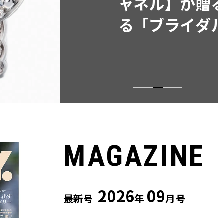
同制作! 週5
ウス」２選
MAGAZINE
2026
09
最新号
年
月号