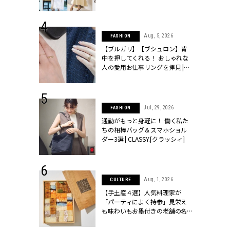
ッシィ]
こなし」 | CLASSY.[クラッシィ]
 24, 2026
Aug, 5, 2026
FASHION
方３選】結婚
【ブルガリ】【ブシュロン】背
“シンプル黒ワ
中を押してくれる！ おしゃれな
フ』で盛るのが
人の愛用お仕事リングを拝見 |
[クラッシィ]
CLASSY.[クラッシィ]
 18, 2025
Jul, 29, 2026
FASHION
ティエ人気リ
通勤がもっと身軽に！ 働く私た
ニティetc.
ちの相棒バッグ＆スマホショル
選ぶ人増えて
ダー3選 | CLASSY.[クラッシィ]
[クラッシィ]
 4, 2025
Aug, 1, 2026
CULTURE
急上昇【ブシ
【手土産４選】人気料理家が
イダルリン
「パーティによく持参」見栄え
やすい！ |
も味わいもお墨付きの老舗の名
ィ]
物とは？ | CLASSY.[クラッシィ]