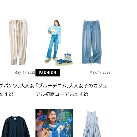
BEAUTY
Aug, 6, 2026
Feb,
BEAUTY
WEDDING
【ヘアアクセ6選】手抜きに見え
結婚式に黒ドレス
ない！アラサーのまとめ髪が垢
ばれで失敗しない
抜ける「即戦力アクセ」たち |
ーを解説 | CLASS
CLASSY.[クラッシィ]
May, 17,2022
FASHION
May, 17,2022
Aug, 5, 2026
Aug,
BEAUTY
WEDDING
忙しい毎日に「うるおいター
【結婚指輪】人気
グパンツ」大人女
「ブルーデニム」大人女子のカジュ
ボ」を。新【SOFINA BASIC＋】
ング22選｜20〜3
のお手入れでうるおってなめら
エピソードも | CLA
本４選
アル初夏コーデ見本４選
かな肌を目指す | CLASSY.[クラッ
ィ]
シィ]
Aug, 7, 2026
Jun,
BEAUTY
WEDDING
【UV下地】酷暑に頼れる！
【一生ものジュエ
2,000円台〜3,000円台の名品3選
存在感が際立つ！
｜30代美容ライターが正直レビ
「トゥギャザー」