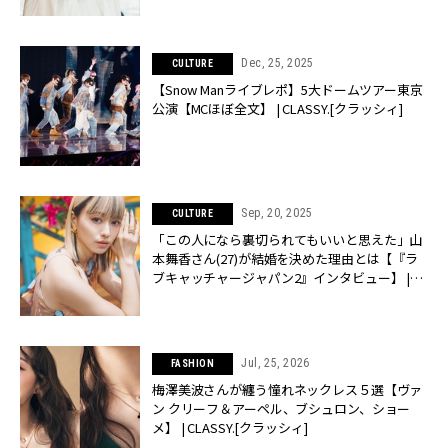
Dec, 25, 2025
CULTURE
【Snow Manライブレポ】5大ドームツアー東京
公演【MCほぼ全文】 | CLASSY.[クラッシィ]
Sep, 20, 2025
CULTURE
「この人になら裏切られてもいいと思えた」山
本舞香さん(27)が結婚を決めた理由とは【『ラ
ブキャッチャージャパン2』インタビュー】 |
CLASSY.[クラッシィ]
Jul, 25, 2026
FASHION
梅澤美波さんが纏う憧れネックレス５選【ヴァ
ン クリーフ＆アーペル、ブシュロン、ショー
メ】 | CLASSY.[クラッシィ]