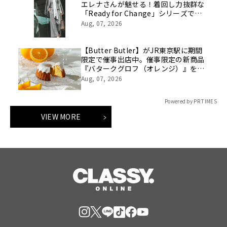
エレナさんが魅せる！着回し力抜群な
「Ready for Change」シリーズでつ
くる「10daysスタイルを8/7(金)より
Aug, 07, 2026
WEBにて公開
【Butter Butler】がJR東京駅に期間
限定で催事出店中。催事限定の新商品
『バタークグロフ（オレンジ）』をご
用意してお待ちしております！
Aug, 07, 2026
Powered by PR TIMES
VIEW MORE