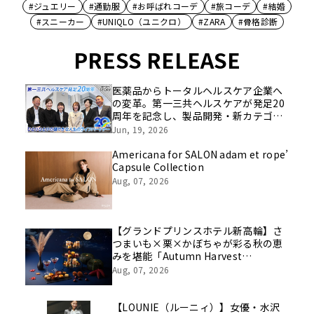
#ジュエリー
#通勤服
#お呼ばれコーデ
#旅コーデ
#結婚
#スニーカー
#UNIQLO（ユニクロ）
#ZARA
#骨格診断
PRESS RELEASE
医薬品からトータルヘルスケア企業へ
の変革。第一三共ヘルスケアが発足20
周年を記念し、製品開発・新カテゴリ
挑戦の舞台や旧社統合時のエピソード
Jun, 19, 2026
を社員の想いとともに振り返る特別映
像を公開！
Americana for SALON adam et rope’
Capsule Collection
Aug, 07, 2026
【グランドプリンスホテル新高輪】さ
つまいも×栗×かぼちゃが彩る秋の恵
みを堪能「Autumn Harvest
Afternoon Tea」開催
Aug, 07, 2026
【LOUNIE（ルーニィ）】女優・水沢