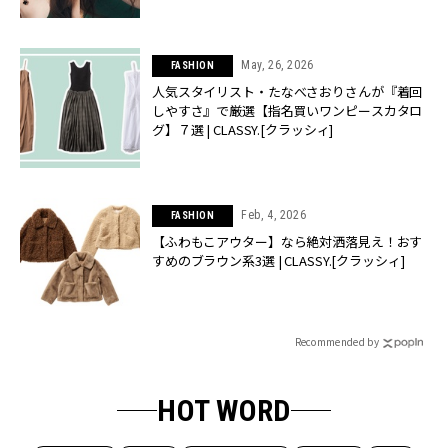
May, 26, 2026
FASHION
人気スタイリスト・たなべさおりさんが『着回
しやすさ』で厳選【指名買いワンピースカタロ
グ】７選 | CLASSY.[クラッシィ]
Feb, 4, 2026
FASHION
【ふわもこアウター】なら絶対洒落見え！おす
すめのブラウン系3選 | CLASSY.[クラッシィ]
Recommended by
HOT WORD