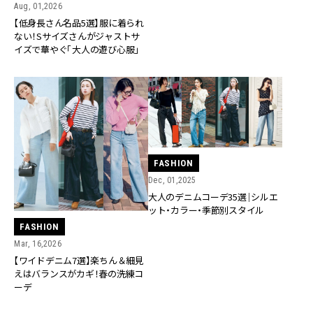
Aug, 01,2026
【低身長さん名品5選】服に着られ
ない！Sサイズさんがジャストサ
イズで華やぐ「大人の遊び心服」
FASHION
Dec, 01,2025
大人のデニムコーデ35選｜シルエ
ット・カラー・季節別スタイル
FASHION
Mar, 16,2026
【ワイドデニム7選】楽ちん＆細見
えはバランスがカギ！春の洗練コ
ーデ