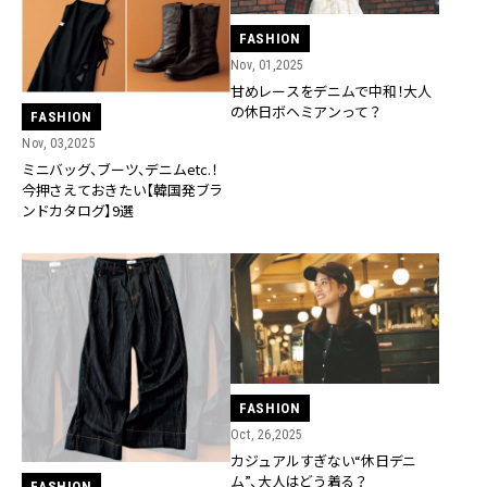
FASHION
Nov, 01,2025
甘めレースをデニムで中和！大人
の休日ボヘミアンって？
FASHION
Nov, 03,2025
ミニバッグ、ブーツ、デニムetc.！
今押さえておきたい【韓国発ブラ
ンドカタログ】9選
FASHION
Oct, 26,2025
カジュアルすぎない“休日デニ
ム”、大人はどう着る？
FASHION