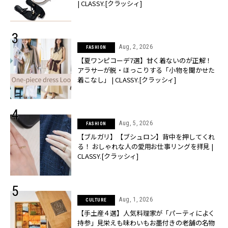
| CLASSY.[クラッシィ]
Aug, 2, 2026
FASHION
【夏ワンピコーデ7選】甘く着ないのが正解！
アラサーが脱・ほっこりする「小物を聞かせた
着こなし」 | CLASSY.[クラッシィ]
Aug, 5, 2026
FASHION
【ブルガリ】【ブシュロン】背中を押してくれ
る！ おしゃれな人の愛用お仕事リングを拝見 |
CLASSY.[クラッシィ]
Aug, 1, 2026
CULTURE
【手土産４選】人気料理家が「パーティによく
持参」見栄えも味わいもお墨付きの老舗の名物