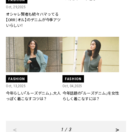
Oct, 29,2025
オシャレ賢者も続々ハマってる
【ORR｜オル】のデニムが今季アツ
いらしい！
FASHION
FASHION
Oct, 13,2025
Oct, 04,2025
今年らしい「ルーズデニム」、大人
今年話題の「ルーズデニム」を女性
っぽく着こなすコツは？
らしく着こなすには？
<
>
1 / 3