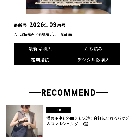
2026
09
最新号
年
月号
7月28日発売／
表紙モデル：堀田 茜
最新号購入
立ち読み
定期購読
デジタル版購入
RECOMMEND
満員電車も外回りも快適！身軽になれるバッグ
＆スマホショルダー3選