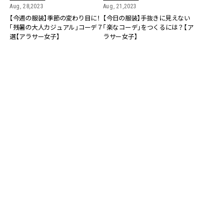
Aug, 28,2023
Aug, 21,2023
【今週の服装】季節の変わり目に！
【今日の服装】手抜きに見えない
「残暑の大人カジュアル」コーデ７
「楽なコーデ」をつくるには？【ア
選【アラサー女子】
ラサー女子】
FASHION
FASHION
Sep, 05,2022
Sep, 01,2022
【今週の服装】秋を先取る！シンプ
【今日の服装】「ユニクロ」のメン
ルベーシックな「大人カジュアル」
ズシャツが女っぽく見えるワケ
コーデ7選【アラサー女子】
【アラサー女子】