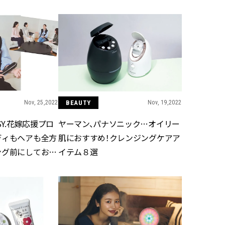
CLASSY.[クラッシィ]
Sep, 25, 2025
Mar,
BEAUTY
WEDDING
マルジェラの“レプリカ”に新作
【トレンドの巻き
も！注目度急上昇の『フレグラ
式ゲスト服の鉄板
ンス』５選 | CLASSY.[クラッシ
ンピ”は『スカー
ィ]
正解！ | CLASSY.
Nov, 25,2022
BEAUTY
Nov, 19,2022
Aug, 5, 2026
Aug,
BEAUTY
WEDDING
忙しい毎日に「うるおいター
20万円台〜【カル
SY.花嫁応援プロ
ヤーマン、パナソニック…オイリー
ボ」を。新【SOFINA BASIC＋】
ング４選】ラブ、トリ
ディもヘアも全方
肌におすすめ！クレンジングケアア
のお手入れでうるおってなめら
を『マリッジ』に
かな肌を目指す | CLASSY.[クラッ
ます！ | CLASSY.
ング前にしておく
イテム８選
シィ]
Aug, 8, 2026
Jul,
BEAUTY
WEDDING
【シャネル】「ココ マドモアゼ
【ブルガリの婚姻
ル クラッシュ アプソリュ」の限
トも】世界に一つ
定カフェが登場！世界観に没入
作れるブライダル
できる体験型イベントが開催 |
催！ | CLASSY.[
CLASSY.[クラッシィ]