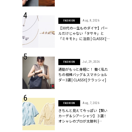
シィ]
 24, 2026
Aug, 8, 2026
FASHION
方３選】結婚
【30代の一生ものダイヤ】パー
“シンプル黒ワ
ルだけじゃない「タサキ」と
フ』で盛るのが
「ミキモト」に注目 | CLASSY.[ク
[クラッシィ]
ラッシィ]
 18, 2025
Jul, 29, 2026
FASHION
ティエ人気リ
通勤がもっと身軽に！ 働く私た
ニティetc.
ちの相棒バッグ＆スマホショル
選ぶ人増えて
ダー3選 | CLASSY.[クラッシィ]
[クラッシィ]
 27, 2026
Aug, 7, 2026
FASHION
届のプレゼン
きちんと見えて今っぽい【賢い
だけの指輪が
カーデ＆シアーシャツ】３選！
フェアを開
オシャレのプロが太鼓判 |
クラッシィ]
CLASSY.[クラッシィ]