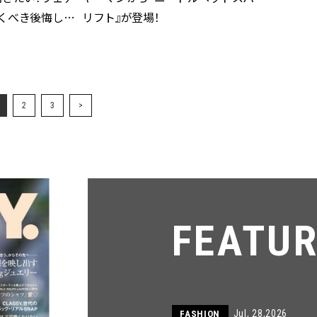
くべき後悔しな
リフト』が登場！
2
3
>
FEATU
Jul, 28,2026
FASHION