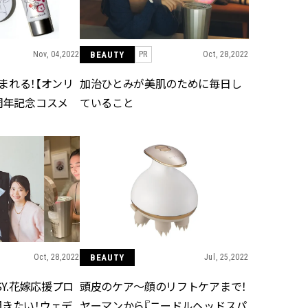
Nov, 04,2022
BEAUTY
Oct, 28,2022
PR
が育まれる！【オンリ
加治ひとみが美肌のために毎日し
周年記念コスメ
ていること
Oct, 28,2022
BEAUTY
Jul, 25,2022
SY.花嫁応援プロ
頭皮のケア〜顔のリフトケアまで！
聞きたい！ウェデ
ヤーマンから『ニードルヘッドスパ