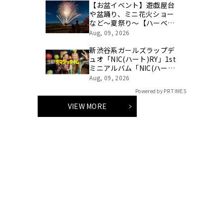
を初公開
【お盆イベント】遊戯屋台
や盆踊り、ミニ花火ショー
など～夏祭り～【ハーベス
トの丘】
Aug, 09, 2026
新渋谷系ガールズラップデ
ュオ「NIC(ハート)RY」1st
ミニアルバム「NIC(ハー
ト)RY」をリリース！
Aug, 09, 2026
Powered by PR TIMES
VIEW MORE