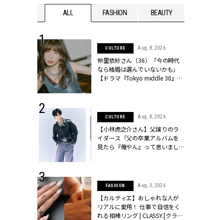
WEDDING
ALL
FASHION
BEAUTY
WEDDIN
 30, 2026
Aug, 8, 2026
CULTURE
リー】1つでも
仲里依紗さん（36）「今の時代
ポメラートの
なら結婚は選んでいないかも」
シリーズに注
【ドラマ『Tokyo middle 30』イ
ッシィ]
ンタビュー】 | CLASSY.[クラッシ
ィ]
 13, 2025
Aug, 8, 2026
CULTURE
ブランドのリ
【小林虎之介さん】父譲りのラ
0代カップルの
イダース「父の卒業アルバムを
SSY.[クラッシ
見たら『俺やん』って思いまし
た（笑）」 | CLASSY.[クラッシ
ィ]
 16, 2026
Aug, 3, 2026
FASHION
はアリ？お呼
【カルティエ】おしゃれな人が
コーデ＆マナ
リアルに愛用！ 仕事で自信をく
Y.[クラッシィ]
れる相棒リング | CLASSY.[クラッ