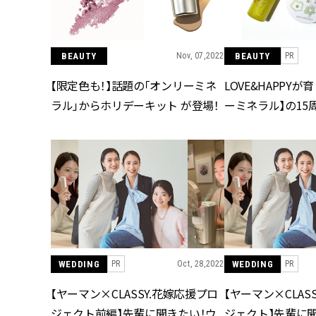
BEAUTY
Nov, 07,2022
BEAUTY
PR
【限定色も！】話題の「オンリーミネ
LOVE&HAPPY
ラル」からホリデーキット が登場！
ーミネラル】の15
WEDDING
Oct, 28,2022
WEDDING
PR
PR
【ヤーマン×CLASSY.花嫁応援プロ
【ヤーマン×CLAS
ジェクト前編】先輩に聞きたい！ウ
ジェクト】先輩に