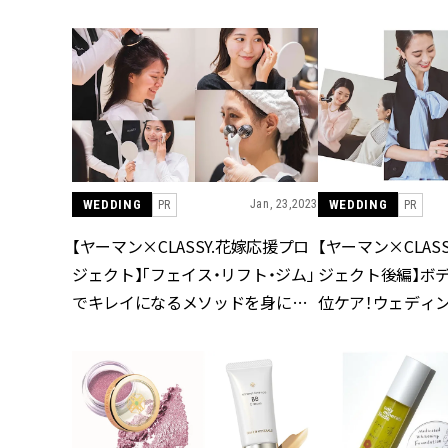
WEDDING
Jan, 23,2023
WEDDING
PR
PR
【ヤーマン×CLASSY.花嫁応援プロ
【ヤーマン×CLAS
ジェクト】「フェイス・リフト・ジム」
ジェクト後編】ボ
でキレイになるメソッドを身に着
位ケア！ウェディ
ける！
べき美容のこと