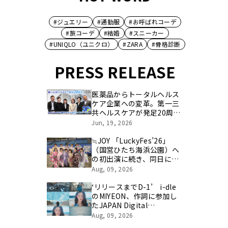
#ジュエリー
#通勤服
#お呼ばれコーデ
#旅コーデ
#結婚
#スニーカー
#UNIQLO（ユニクロ）
#ZARA
#骨格診断
PRESS RELEASE
医薬品からトータルヘルス
ケア企業への変革。第一三
共ヘルスケアが発足20周年
を記念し、製品開発・新カ
Jun, 19, 2026
テゴリ挑戦の舞台や旧社統
合時のエピソードを社員の
≒JOY 「LuckyFes’26」
想いとともに振り返る特別
（国営ひたち海浜公園）へ
映像を公開！
の初出演に続き、同日には
「2026 神宮外苑花火大
Aug, 09, 2026
会」にはライブ出演！浴衣
に着替えたメンバーの写真
‘リリースまでD-1’ i-dle
もSNS上で話題に！！
のMIYEON、作詞に参加し
たJAPAN Digital
Single「RUN AWAY」のミ
Aug, 09, 2026
ュージックビデオティザー