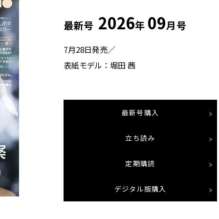
2026
09
最新号
年
月号
7月28日発売／
表紙モデル：堀田 茜
最新号購入
立ち読み
定期購読
デジタル版購入