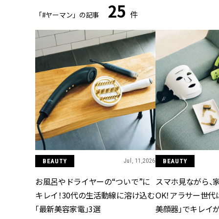
25
件
「#ヤーマン」の記事
BEAUTY
Jul, 11,2026
BEAUTY
お風呂やドライヤーの“ついで”に
スマホ見ながら、
キレイ！30代の生活動線に溶け込む
OK！アラサー世代
「最新美容家電」3選
美顔器」でキレイ