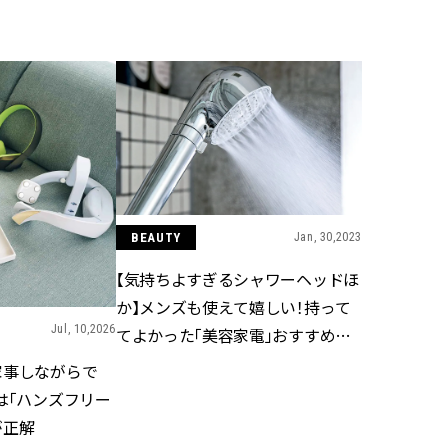
BEAUTY
Aug, 8, 2026
Jun,
BEAUTY
WEDDING
【エルメス】初の本格リップケ
【一生ものジュエ
アコレクション誕生！憧れのア
存在感が際立つ！
イテムで唇をもっと美しく |
「トゥギャザー」
CLASSY.[クラッシィ]
目 | CLASSY.[クラ
BEAUTY
Jan, 30,2023
Aug, 7, 2026
Aug,
BEAUTY
WEDDING
【UV下地】酷暑に頼れる！
【結婚指輪】人気
【気持ちよすぎるシャワーヘッドほ
2,000円台〜3,000円台の名品3選
ング22選｜20〜3
｜30代美容ライターが正直レビ
エピソードも | CLA
か】メンズも使えて嬉しい！持って
ュー | CLASSY.[クラッシィ]
ィ]
Jul, 10,2026
てよかった「美容家電」おすすめ３
選
家事しながらで
Aug, 8, 2026
Feb,
BEAUTY
WEDDING
は「ハンズフリー
“盛りすぎない”がトレンド！
結婚式に黒ドレス
【最旬マスカラ4選】さりげない
ばれで失敗しない
が正解
ボリュームと絶妙カラー |
ーを解説 | CLASS