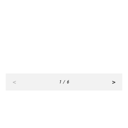
CULTURE
CULTURE
Jul, 25,2023
Jul, 26,2023
【明日海りおさんインタビュー】大
【明日海りおさんインタビュー】
人気ファンタジー小説が舞台化、
「最近、楽屋を出るのが早くなりま
『精霊の守り人』で主演！
した！」その理由は？
<
>
1 / 6
RANKING