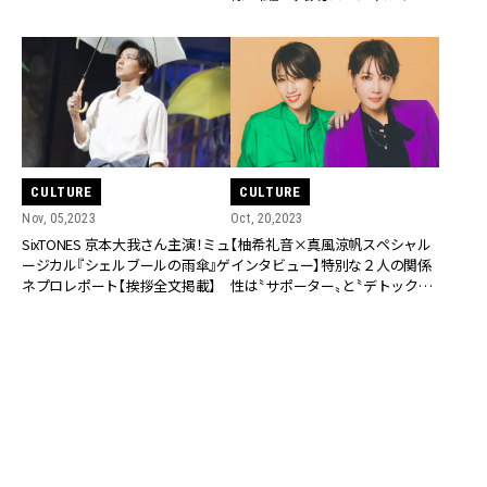
インタビュー】
ビュー】
CULTURE
CULTURE
Oct, 20,2023
Nov, 05,2023
【柚希礼音×真風涼帆スペシャル
SixTONES 京本大我さん主演！ミュ
インタビュー】特別な２人の関係
ージカル『シェルブールの雨傘』ゲ
性は〝サポーター〟と〝デトックス
ネプロレポート【挨拶全文掲載】
係〟!?
CULTURE
CULTURE