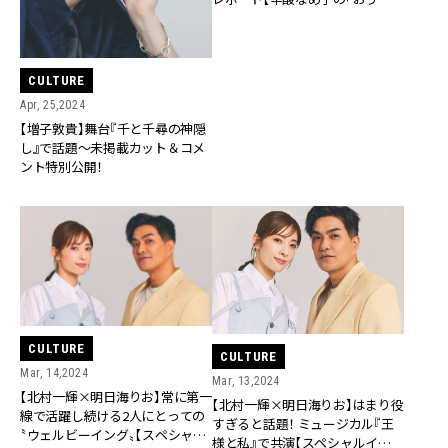
楽しむ」イケメン2024 vol.56】
CULTURE
Apr, 25,2024
【増子敦貴】舞台『千と千尋の神隠
し』で話題～未掲載カット＆コメ
ント特別公開！
CULTURE
CULTURE
Mar, 14,2024
Mar, 13,2024
【北村一輝×明日海りお】常に第一
【北村一輝×明日海りお】はまり役
線で活躍し続ける2人にとっての
すぎると話題！ ミュージカル『王
〝ウェルビーイング〟【スペシャル
様と私』で共演【スペシャルインタ