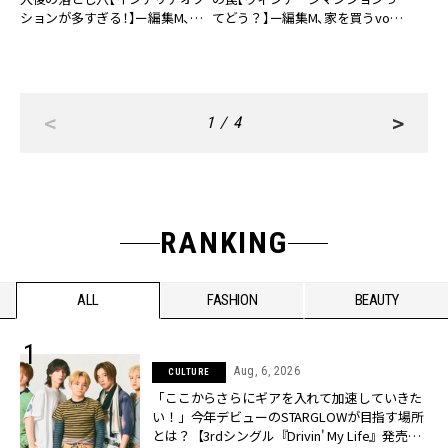
ションが多すぎる！】ー編集M、家
てどう？】ー編集M、家を買うvol.6
を買うvol.7ー
ー
<
>
1 / 4
RANKING
ALL
FASHION
BEAUTY
Aug, 6, 2026
CULTURE
「ここからさらにギアを入れて加速していきた
い！」今年デビューのSTARGLOWが目指す場所
とは？【3rdシングル『Drivin' My Life』発売】 |