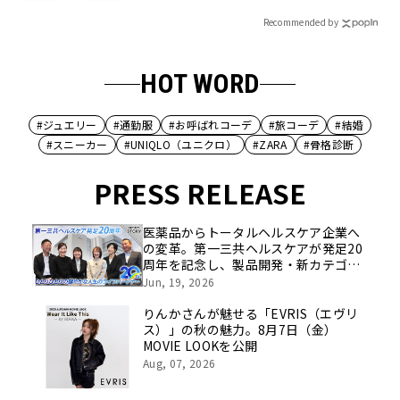
Recommended by
HOT WORD
#ジュエリー
#通勤服
#お呼ばれコーデ
#旅コーデ
#結婚
#スニーカー
#UNIQLO（ユニクロ）
#ZARA
#骨格診断
PRESS RELEASE
医薬品からトータルヘルスケア企業へ
の変革。第一三共ヘルスケアが発足20
周年を記念し、製品開発・新カテゴリ
挑戦の舞台や旧社統合時のエピソード
Jun, 19, 2026
を社員の想いとともに振り返る特別映
像を公開！
りんかさんが魅せる「EVRIS（エヴリ
ス）」の秋の魅力。8月7日（金）
MOVIE LOOKを公開
Aug, 07, 2026