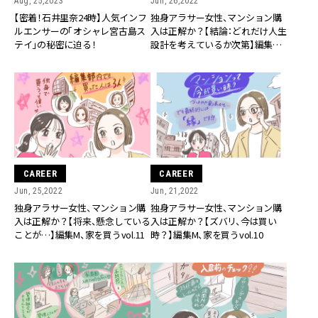
Aug, 25,2023
Jun, 26,2022
【密着！石井里奈24時】人気インフ
独身アラサー女性、マンション購
ルエンサーの「オシャレ宮古島ス
入は正解か？【結論：どれだけ人生
テイ」の秘密に迫る！
設計を考えているか次第】編集M、
家を買うvol.12
CAREER
CAREER
Jun, 25,2022
Jun, 21,2022
独身アラサー女性、マンション購
独身アラサー女性、マンション購
入は正解か？【将来、懸念している
入は正解か？【ズバリ、今は買い
ことが…】編集M、家を買うvol.11
時？】編集M、家を買うvol.10