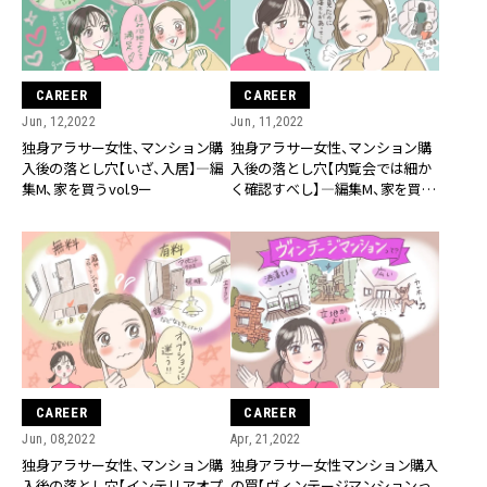
CAREER
CAREER
Jun, 12,2022
Jun, 11,2022
独身アラサー女性、マンション購
独身アラサー女性、マンション購
入後の落とし穴【いざ、入居】―編
入後の落とし穴【内覧会では細か
集M、家を買うvol.9ー
く確認すべし】―編集M、家を買う
vol.8ー
CAREER
CAREER
Jun, 08,2022
Apr, 21,2022
独身アラサー女性、マンション購
独身アラサー女性マンション購入
入後の落とし穴【インテリアオプ
の罠【ヴィンテージマンションっ