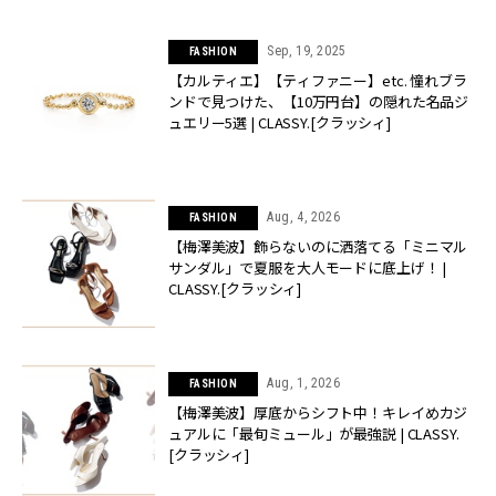
Sep, 19, 2025
FASHION
【カルティエ】【ティファニー】etc. 憧れブラ
ンドで見つけた、【10万円台】の隠れた名品ジ
ュエリー5選 | CLASSY.[クラッシィ]
Aug, 4, 2026
FASHION
【梅澤美波】飾らないのに洒落てる「ミニマル
サンダル」で夏服を大人モードに底上げ！ |
CLASSY.[クラッシィ]
Aug, 1, 2026
FASHION
【梅澤美波】厚底からシフト中！キレイめカジ
ュアルに「最旬ミュール」が最強説 | CLASSY.
[クラッシィ]