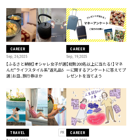
CAREER
CAREER
Sep, 19,2025
Sep, 26,2025
【総勢200名以上に当たる！】マネ
【ふるさと納税】オシャレ女子が選
ーに関するアンケートに答えてプ
んだ”ライフスタイル系”返礼品5
レゼントを当てよう
選｜お皿、旅行券ほか
TRAVEL
CAREER
PR