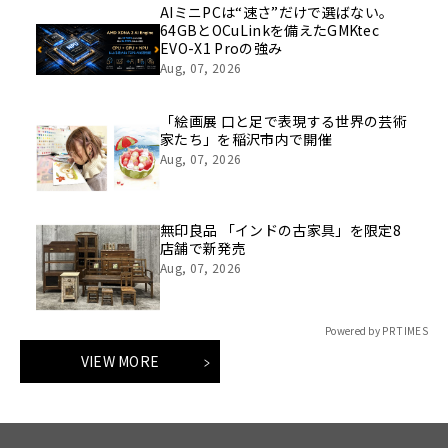
AIミニPCは“速さ”だけで選ばない。
64GBとOCuLinkを備えたGMKtec
EVO-X1 Proの強み
Aug, 07, 2026
「絵画展 口と足で表現する世界の芸術
家たち」を稲沢市内で開催
Aug, 07, 2026
無印良品 「インドの古家具」を限定8
店舗で新発売
Aug, 07, 2026
Powered by PR TIMES
VIEW MORE