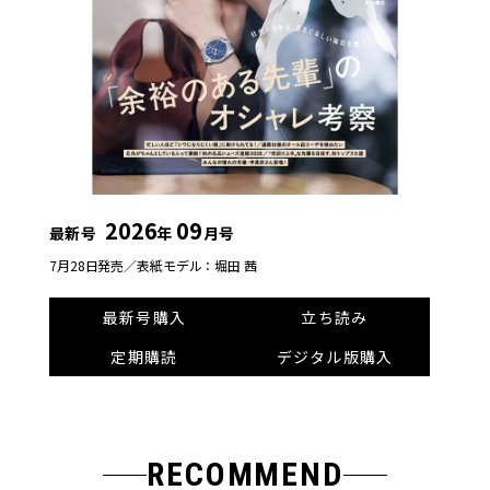
2026
09
最新号
年
月号
7月28日発売／
表紙モデル：堀田 茜
最新号購入
立ち読み
定期購読
デジタル版購入
RECOMMEND