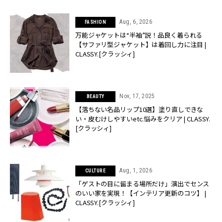
Aug, 6, 2026
FASHION
万能ジャケットは“半袖”説！品良く着られる
【サファリ型ジャケット】は着回し力に注目 |
CLASSY.[クラッシィ]
Nov, 17, 2025
BEAUTY
【落ちない名品リップ10選】塗り直しできな
い・皮むけしやすいetc.悩みをクリア | CLASSY.
[クラッシィ]
Aug, 1, 2026
CULTURE
「ゲストの目に留まる場所だけ」演出でセンス
のいい家を実現！【インテリア更新のコツ】 |
CLASSY.[クラッシィ]