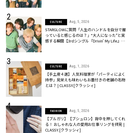
CLASSY.[クラッシィ]
Aug, 5, 2026
CULTURE
STARGLOWに質問「人生のハンドルを自分で握
っていると感じるのは？」“大️人になった”と実
感する瞬間【3rdシングル『Drivin' My Life』発
売】 | CLASSY.[クラッシィ]
Aug, 1, 2026
CULTURE
【手土産４選】人気料理家が「パーティによく
持参」見栄えも味わいもお墨付きの老舗の名物
とは？ | CLASSY.[クラッシィ]
Aug, 5, 2026
FASHION
【ブルガリ】【ブシュロン】背中を押してくれ
る！ おしゃれな人の愛用お仕事リングを拝見 |
CLASSY.[クラッシィ]