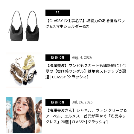
【CLASSY.お仕事名品】収納力のある優秀バッ
グ&スマホショルダー3選
Aug, 4, 2026
FASHION
【梅澤美波】ワンピもスカートも即新鮮に！今
夏の【抜け感サンダル】は華奢ストラップが最
適 | CLASSY.[クラッシィ]
Jul, 26, 2026
FASHION
【梅澤美波さん】シャネル、ヴァン クリーフ＆
アーペル、エルメス…首元が華やぐ「名品ネッ
クレス」20選 | CLASSY.[クラッシィ]