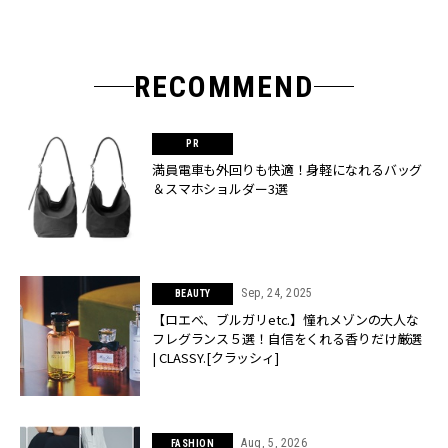
RECOMMEND
満員電車も外回りも快適！身軽になれるバッグ
＆スマホショルダー3選
Sep, 24, 2025
BEAUTY
【ロエベ、ブルガリetc.】憧れメゾンの大人な
フレグランス５選！自信をくれる香りだけ厳選
| CLASSY.[クラッシィ]
Aug, 5, 2026
FASHION