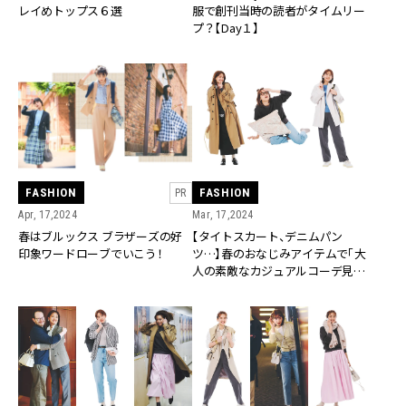
レイめトップス６選
服で創刊当時の読者がタイムリー
プ？【Day１】
FASHION
FASHION
PR
Apr, 17,2024
Mar, 17,2024
春はブルックス ブラザーズの好
【タイトスカート、デニムパン
印象ワードローブでいこう！
ツ…】春のおなじみアイテムで「大
人の素敵なカジュアルコーデ見
本」４選