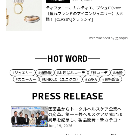
ティファニー、カルティエ、ブシュロンetc.
【憧れブランドのアイコンジュエリー】大図
鑑！ | CLASSY.[クラッシィ]
Recommended by
HOT WORD
#ジュエリー
#通勤服
#お呼ばれコーデ
#旅コーデ
#結婚
#スニーカー
#UNIQLO（ユニクロ）
#ZARA
#骨格診断
PRESS RELEASE
医薬品からトータルヘルスケア企業へ
の変革。第一三共ヘルスケアが発足20
周年を記念し、製品開発・新カテゴリ
挑戦の舞台や旧社統合時のエピソード
Jun, 19, 2026
を社員の想いとともに振り返る特別映