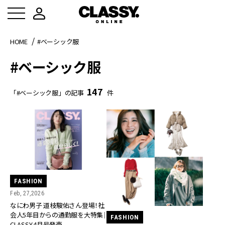
HOME
#ベーシック服
#ベーシック服
147
「#ベーシック服」の記事
件
FASHION
Feb, 27,2026
なにわ男子 道枝駿佑さん登場！社
会人5年目からの通勤服を大特集｜
FASHION
CLASSY.4月号発売