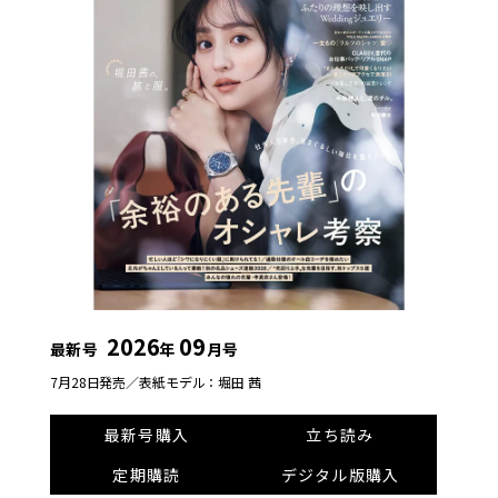
2026
09
最新号
年
月号
7月28日発売／
表紙モデル：堀田 茜
最新号購入
立ち読み
定期購読
デジタル版購入