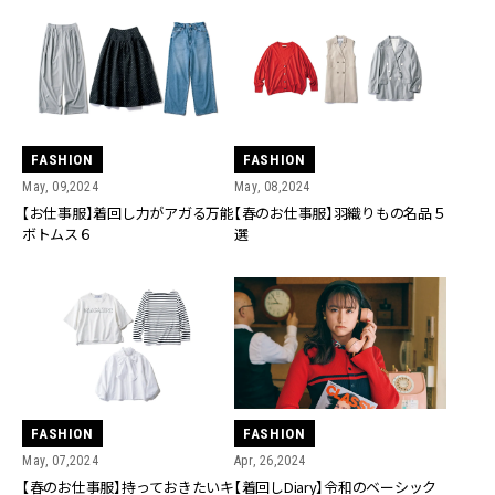
FASHION
FASHION
May, 09,2024
May, 08,2024
【お仕事服】着回し力がアガる万能
【春のお仕事服】羽織りもの名品５
ボトムス６
選
FASHION
FASHION
May, 07,2024
Apr, 26,2024
【春のお仕事服】持っておきたいキ
【着回しDiary】令和のベーシック