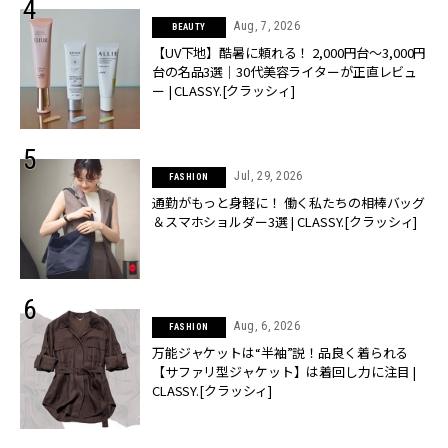
Aug, 7, 2026
BEAUTY
【UV下地】酷暑に頼れる！ 2,000円台〜3,000円
台の名品3選｜30代美容ライターが正直レビュ
ー | CLASSY.[クラッシィ]
Jul, 29, 2026
FASHION
通勤がもっと身軽に！ 働く私たちの相棒バッグ
＆スマホショルダー3選 | CLASSY.[クラッシィ]
Aug, 6, 2026
FASHION
万能ジャケットは“半袖”説！品良く着られる
【サファリ型ジャケット】は着回し力に注目 |
CLASSY.[クラッシィ]