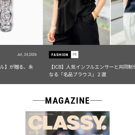
FASHION
PR
Jul, 15,2026
【ICB】人気インフルエンサーと共同制作! 週5で着たく
なる「名品ブラウス」２選
MAGAZINE