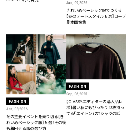
Jan, 09,2026
きれいめベーシック服でつくる
【冬のデートスタイル６選】コーデ
見本画像集
FASHION
Sep, 06,2025
【CLASSY.エディターの購入品レ
FASHION
ポ】暑い秋にもぴったり！3枚持っ
Jan, 08,2026
てる「エイトン」のTシャツの話
冬の主要イベントを乗り切る【き
れいめベーシック服】５選！その後
も着回せる服の選び方