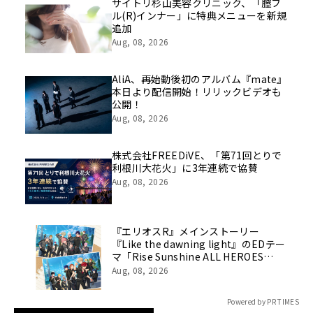
像を公開！
サイトリ杉山美容クリニック、「膣フ
ル(R)インナー」に特典メニューを新規
追加
Aug, 08, 2026
AliA、再始動後初のアルバム『mate』
本日より配信開始！リリックビデオも
公開！
Aug, 08, 2026
株式会社FREEDiVE、「第71回とりで
利根川大花火」に3年連続で協賛
Aug, 08, 2026
『エリオスR』メインストーリー
『Like the dawning light』のEDテー
マ「Rise Sunshine ALL HEROES
Ver.」がフルサイズ配信決定！
Aug, 08, 2026
Powered by PR TIMES