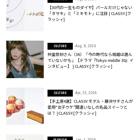
【30代の一生ものダイヤ】パールだけじゃない
「タサキ」と「ミキモト」に注目 | CLASSY.[ク
ラッシィ]
Aug, 8, 2026
CULTURE
仲里依紗さん（36）「今の時代なら結婚は選ん
でいないかも」【ドラマ『Tokyo middle 30』イ
ンタビュー】 | CLASSY.[クラッシィ]
Apr, 25, 2026
CULTURE
【手土産4選】CLASSY.モデル・藤井サチさんが
愛用“女子ウケ”間違いなしの名品スイーツと
は？ | CLASSY.[クラッシィ]
Jan, 1, 2026
FASHION