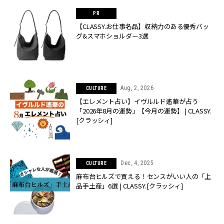
【CLASSY.お仕事名品】収納力のある優秀バッ
グ&スマホショルダー3選
Aug, 2, 2026
CULTURE
【エレメント占い】イヴルルド遙華が占う
「2026年8月の運勢」【今月の運勢】 | CLASSY.
[クラッシィ]
Dec, 4, 2025
CULTURE
麻布台ヒルズで買える！センスがいい人の「上
品手土産」6選 | CLASSY.[クラッシィ]