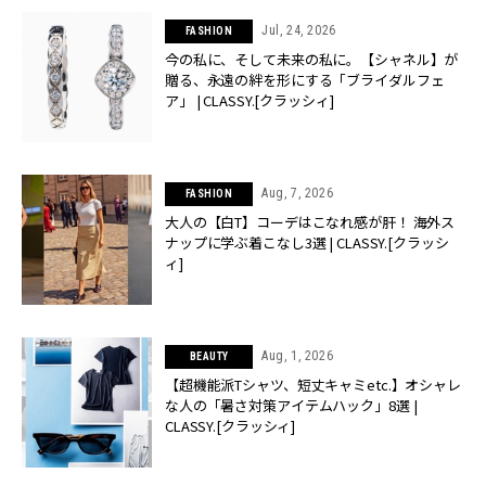
Jul, 24, 2026
FASHION
今の私に、そして未来の私に。【シャネル】が
贈る、永遠の絆を形にする「ブライダルフェ
ア」 | CLASSY.[クラッシィ]
Aug, 7, 2026
FASHION
大人の【白T】コーデはこなれ感が肝！ 海外ス
ナップに学ぶ着こなし3選 | CLASSY.[クラッシ
ィ]
Aug, 1, 2026
BEAUTY
【超機能派Tシャツ、短丈キャミetc.】オシャレ
な人の「暑さ対策アイテムハック」8選 |
CLASSY.[クラッシィ]