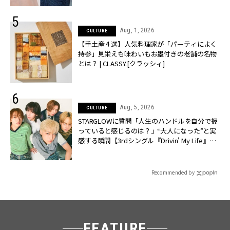
Aug, 1, 2026
CULTURE
【手土産４選】人気料理家が「パーティによく
持参」見栄えも味わいもお墨付きの老舗の名物
とは？ | CLASSY.[クラッシィ]
Aug, 5, 2026
CULTURE
STARGLOWに質問「人生のハンドルを自分で握
っていると感じるのは？」“大️人になった”と実
感する瞬間【3rdシングル『Drivin' My Life』発
売】 | CLASSY.[クラッシィ]
Recommended by
FEATURE