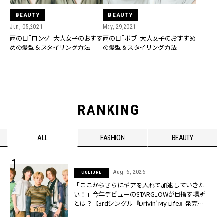
BEAUTY
BEAUTY
Jun, 05,2021
May, 29,2021
雨の日「ロング」大人女子のおすす
雨の日「ボブ」大人女子のおすすめ
めの髪型＆スタイリング方法
の髪型＆スタイリング方法
RANKING
ALL
FASHION
BEAUTY
Aug, 6, 2026
CULTURE
「ここからさらにギアを入れて加速していきた
い！」今年デビューのSTARGLOWが目指す場所
とは？【3rdシングル『Drivin' My Life』発売】 |
CLASSY.[クラッシィ]