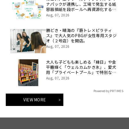
ナパックが連携し、工場で発生する紙
容器損紙を段ボールへ再資源化する実
証を開始
Aug, 07, 2026
勝どき・晴海の『筋トレ×ピラティ
ス』で大人気のPBGが女性専用スタジ
オ（２号店）を開店。
Aug, 07, 2026
大人も子どもも楽しめる「縁日」や金
平糖輝く「ウェルカムかき氷」、愛犬
用「プライベートプール」で特別な夏
休みをお届け
Aug, 07, 2026
Powered by PR TIMES
VIEW MORE