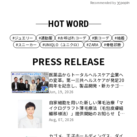
Recommended by
HOT WORD
#ジュエリー
#通勤服
#お呼ばれコーデ
#旅コーデ
#結婚
#スニーカー
#UNIQLO（ユニクロ）
#ZARA
#骨格診断
PRESS RELEASE
医薬品からトータルヘルスケア企業へ
の変革。第一三共ヘルスケアが発足20
周年を記念し、製品開発・新カテゴリ
挑戦の舞台や旧社統合時のエピソード
Jun, 19, 2026
を社員の想いとともに振り返る特別映
像を公開！
自家細胞を用いた新しい薄毛治療「マ
イクログラフト薄毛療法（毛包皮膚組
織移植法）」提供開始のお知らせ 【医
療法人社団 青真会 青山エルクリニ
Aug, 07, 2026
ック】
カゴメ、王子ホールディングス、ダイ