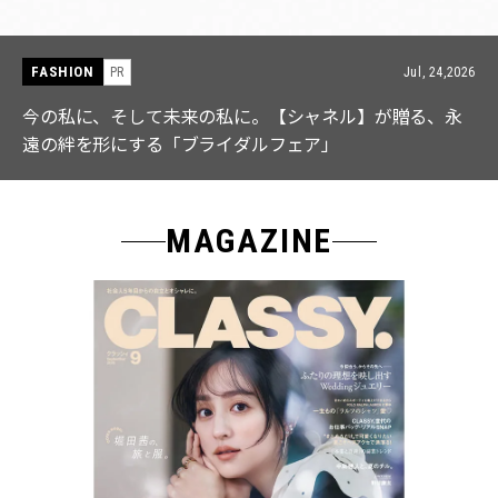
FASHION
Jul, 24,2026
PR
】が贈る、永
【ICB】人気インフルエンサーと共同制作!
なる「名品ブラウス」２選
MAGAZINE