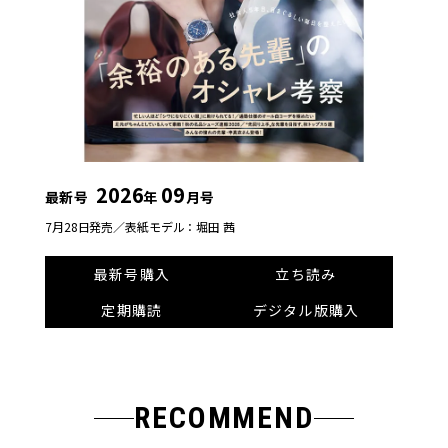
2026
09
最新号
年
月号
7月28日発売／
表紙モデル：堀田 茜
最新号購入
立ち読み
定期購読
デジタル版購入
RECOMMEND