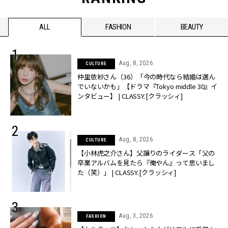
ALL
FASHION
BEAUTY
Aug, 8, 2026
CULTURE
仲里依紗さん（36）「今の時代なら結婚は選ん
でいないかも」【ドラマ『Tokyo middle 30』イ
ンタビュー】 | CLASSY.[クラッシィ]
Aug, 8, 2026
CULTURE
【小林虎之介さん】父譲りのライダース「父の
卒業アルバムを見たら『俺やん』って思いまし
た（笑）」 | CLASSY.[クラッシィ]
Aug, 3, 2026
FASHION