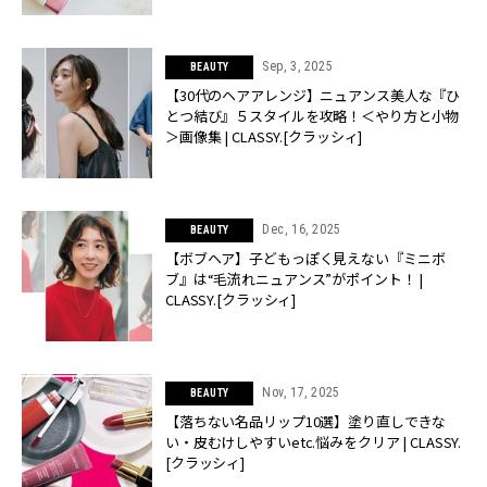
Sep, 3, 2025
BEAUTY
【30代のヘアアレンジ】ニュアンス美人な『ひ
とつ結び』５スタイルを攻略！＜やり方と小物
＞画像集 | CLASSY.[クラッシィ]
Dec, 16, 2025
BEAUTY
【ボブヘア】子どもっぽく見えない『ミニボ
ブ』は“毛流れニュアンス”がポイント！ |
CLASSY.[クラッシィ]
Nov, 17, 2025
BEAUTY
【落ちない名品リップ10選】塗り直しできな
い・皮むけしやすいetc.悩みをクリア | CLASSY.
[クラッシィ]