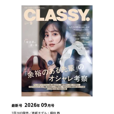
2026
09
最新号
年
月号
7月28日発売／
表紙モデル：堀田 茜