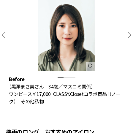
Before
A
（黒澤まさ美さん 34歳／マスコミ関係）
ワンピース￥17,000［CLASSY.Closetコラボ商品］（ノー
ク） その他私物
梅雨のロング おすすめのアイロン