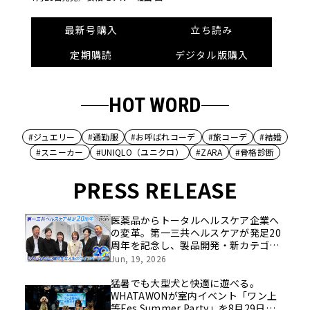
最新号購入
立ち読み
定期購読
デジタル版購入
HOT WORD
#ジュエリー
#通勤服
#お呼ばれコーデ
#旅コーデ
#結婚
#スニーカー
#UNIQLO（ユニクロ）
#ZARA
#骨格診断
PRESS RELEASE
医薬品からトータルヘルスケア企業へ
の変革。第一三共ヘルスケアが発足20
周年を記念し、製品開発・新カテゴリ
挑戦の舞台や旧社統合時のエピソード
Jun, 19, 2026
を社員の想いとともに振り返る特別映
像を公開！
猛暑でも大型犬と快適に遊べる。
WHATAWONが室内イベント「ワン上
等Fes Summer Party」を8月29日開