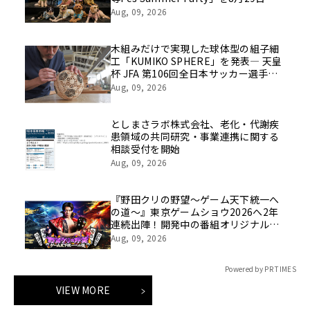
催
Aug, 09, 2026
木組みだけで実現した球体型の組子細
工「KUMIKO SPHERE」を発表― 天皇
杯 JFA 第106回全日本サッカー選手権
大会の公式ビジュアルにも採用 ―
Aug, 09, 2026
としまさラボ株式会社、老化・代謝疾
患領域の共同研究・事業連携に関する
相談受付を開始
Aug, 09, 2026
『野田クリの野望～ゲーム天下統一へ
の道～』東京ゲームショウ2026へ2年
連続出陣！開発中の番組オリジナルゲ
ームを世界最速体験！失敗したら即
Aug, 09, 2026
「打ち首」！？しんや＆青木マッチョ
参加のイベントも開催！
Powered by PR TIMES
VIEW MORE