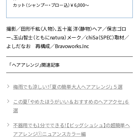
カット（シャンプー・ブロー込）￥6,000〜
撮影／田形千紘〈人物〉、五十嵐 洋〈静物〉ヘア／保志ゴロ
ー、玉山智士（ともにnatura）メーク／chiSa（SPEC）取材／
よしだなお 再構成／Bravoworks.Inc
「ヘアアレンジ」関連記事
梅雨でも涼しい！「夏の簡単大人ヘアアレンジ」５選
この夏「やめたほうがいい＆おすすめのヘアアクセ」６
選
不器用でも1分でできる！【ビッグシュシュ】の超簡単ヘ
アアレンジ①ニュアンスカラー編