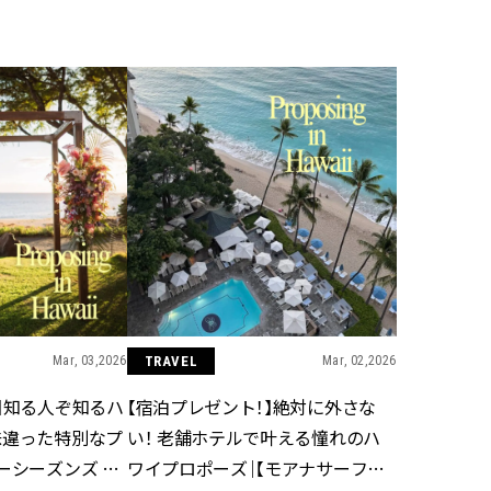
BEAUTY
Aug, 5, 2026
Feb,
BEAUTY
WEDDING
ユニクロ名品も！日焼け対策ガ
結婚式に黒ドレス
チ勢の「ないと無理」なアイテ
ばれで失敗しない
ムハック7選 | CLASSY.[クラッシ
ーを解説 | CLASS
ィ]
Aug, 5, 2026
Aug,
BEAUTY
WEDDING
忙しい毎日に「うるおいター
【結婚指輪】人気
ボ」を。新【SOFINA BASIC＋】
ング22選｜20〜3
のお手入れでうるおってなめら
エピソードも | CLA
かな肌を目指す | CLASSY.[クラッ
ィ]
Mar, 03,2026
TRAVEL
Mar, 02,2026
シィ]
】知る人ぞ知るハ
【宿泊プレゼント！】絶対に外さな
Aug, 6, 2026
Jun,
BEAUTY
WEDDING
味違った特別なプ
い！ 老舗ホテルで叶える憧れのハ
【ヘアアクセ6選】手抜きに見え
【一生ものジュエ
ない！アラサーのまとめ髪が垢
存在感が際立つ！
ーシーズンズ リ
ワイプロポーズ｜【モアナサーフラ
抜ける「即戦力アクセ」たち |
「トゥギャザー」