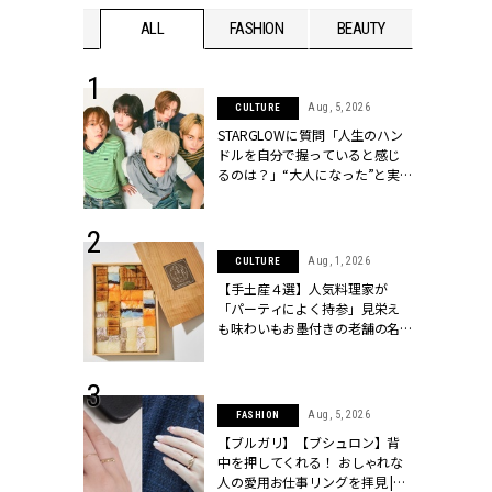
WEDDING
ALL
FASHION
BEAUTY
WEDDIN
 16, 2026
Aug, 5, 2026
CULTURE
はアリ？お呼
STARGLOWに質問「人生のハン
コーデ＆マナ
ドルを自分で握っていると感じ
Y.[クラッシィ]
るのは？」“大️人になった”と実
感する瞬間【3rdシングル
『Drivin' My Life』発売】 |
CLASSY.[クラッシィ]
 13, 2025
Aug, 1, 2026
CULTURE
ブランドのリ
【手土産４選】人気料理家が
0代カップルの
「パーティによく持参」見栄え
SSY.[クラッシ
も味わいもお墨付きの老舗の名
物とは？ | CLASSY.[クラッシィ]
 30, 2026
Aug, 5, 2026
FASHION
リー】1つでも
【ブルガリ】【ブシュロン】背
ポメラートの
中を押してくれる！ おしゃれな
シリーズに注
人の愛用お仕事リングを拝見 |