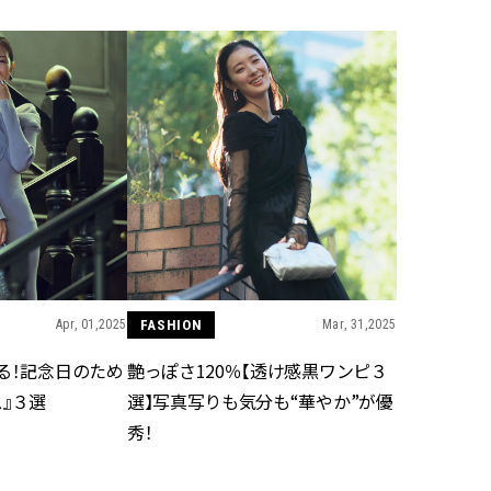
イダー ウェスティン リゾート＆ス
CLASSY.[クラッシィ]
目 | CLASSY.[クラ
パ ワイキキビーチ】
Nov, 17, 2025
Mar,
BEAUTY
WEDDING
【落ちない名品リップ10選】塗
【トレンドの巻き
り直しできない・皮むけしやす
式ゲスト服の鉄板
いetc.悩みをクリア | CLASSY.[ク
ンピ”は『スカー
ラッシィ]
正解！ | CLASSY.
Aug, 5, 2026
Dec,
BEAUTY
WEDDING
夏の深刻なくすみ・色ムラにア
【結婚式のお呼ば
プローチ！【透明感を底上げ】
事情】アンテプリマ、
神コスメ３選 | CLASSY.[クラッシ
「小さくても収納
ィ]
件！ | CLASSY.[
Apr, 01,2025
FASHION
Mar, 31,2025
る！記念日のため
艶っぽさ120％【透け感黒ワンピ３
Jul, 13, 2026
May,
BEAUTY
WEDDING
』３選
選】写真写りも気分も“華やか”が優
朝の“寝ぐせ直し”はもういらな
【カルティエ、ブ
秀！
い！夜に仕込む「ヘアケア家
ーメ】おしゃれな
電」3選 | CLASSY.[クラッシィ]
約指輪＆結婚指輪を
CLASSY.[クラッシ