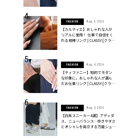
ッシィ]
CLASSY.[クラッシィ]
 24, 2026
Aug, 3, 2026
FASHION
方３選】結婚
【カルティエ】おしゃれな人が
“シンプル黒ワ
リアルに愛用！ 仕事で自信をく
フ』で盛るのが
れる相棒リング | CLASSY.[クラッ
[クラッシィ]
シィ]
 24, 2025
Aug, 4, 2026
FASHION
れバッグ最新
【ティファニー】知的でモダン
プラダetc.
な印象に。おしゃれな人が選ん
力あり」が条
だお仕事リング | CLASSY.[クラッ
クラッシィ]
シィ]
 20, 2026
Aug, 5, 2026
FASHION
シュロン、ショ
【白系スニーカー4選】アディダ
人が選んだ婚
ス、ニューバランス…歩きやすさ
公開 |
とオシャレを両立する万能シュ
ィ]
ーズ | CLASSY.[クラッシィ]