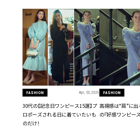
の極上リトリート
ゾーツ ラナイ】
FASHION
Apr, 02,2025
FASHION
30代の【記念日ワンピース15選】プ
高揚感は“肩”に出
ロポーズされる日に着ていたいも
の『好感ワンピース
のだけ！