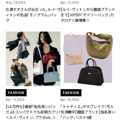
May, 28,2026
Apr, 14,2026
広瀬すずさんが出合った、ルイ・ヴ
【ルイ・ヴィトンから韓国ブランド
ィトンの名品「モノグラム」バッ
まで】30代の「デイリーバッグ」カ
グ
タログ＜画像集＞
FASHION
FASHION
Apr, 13,2026
Apr, 09,2026
【U1万円も】最新「指名買いバッ
「トゥティエ」が大ブレイク！今人
グ」はコンパクトでも収納力アリ！
気沸騰中【韓国ブランド】指名買い
＜ルイ・ヴィトン、プラダetc.＞
「バッグ」リスト9選