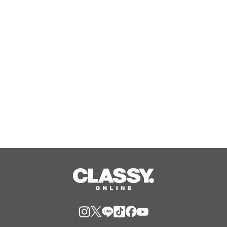
製法そのまま再現 “ふわぁしゅぁ”食
感 行列必須の大人気・台湾カステラ
が買える！
Aug, 08, 2026
“スーパーセレブ女子4名”の「秘密」
にせまる「ABEMA」オリジナルドキュ
メンタリー『CELEB SECRET』最終話
を目前に、番組MC陣の指原莉乃、満島
Aug, 08, 2026
真之介、河野純喜、松井ケムリからコ
メント到着