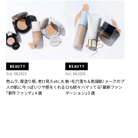
BEAUTY
BEAUTY
Oct, 08,2025
Oct, 04,2025
色ムラ、厚塗り感、老け見えetc.大
脱・毛穴落ち＆乾燥肌！メークのプ
人の肌に今っぽいツヤ感をくれる
ロも続々ハマってる『最新ファン
『新作ファンデ』４選
デーション』３選