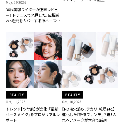
May, 29,2026
30代美容ライターが正直レビュ
ー！ ドラコスで発見した、皮脂崩
れ・毛穴をカバーする神ベース3選
｜2026年春夏
BEAUTY
BEAUTY
Oct, 11,2025
Oct, 10,2025
トレンド【ツヤ肌】が進化！『最新
【NO毛穴落ち、テカリ、乾燥etc.】
ベースメイク』をプロがリアルレ
進化した『新作ファンデ』７選！人
ポート
気ヘアメークが本音で厳選