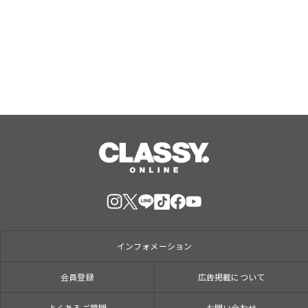
マ「Rise Sunshine ALL HEROES
Ver.」がフルサイズ配信決定！
Aug, 08, 2026
インフォメーション
会員登録
広告掲載について
よくあるご質問
お問い合わせ