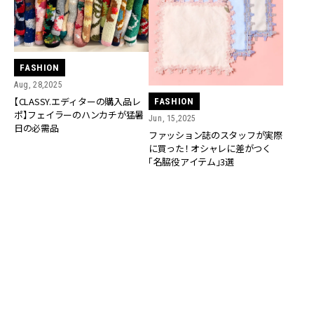
FASHION
Aug, 28,2025
【CLASSY.エディターの購入品レ
FASHION
ポ】フェイラーのハンカチが猛暑
Jun, 15,2025
日の必需品
ファッション誌のスタッフが実際
に買った！ オシャレに差がつく
「名脇役アイテム」3選
FASHION
WEDDING
Mar, 21,2025
Mar, 19,2025