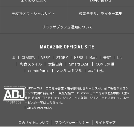
光文社オフィシャルサイト
読者モデル、ライター募集
ブラウザプッシュ通知について
MAGAZINE OFFICIAL SITE
JJ
CLASSY.
VERY
STORY
HERS
Mart
美ST
bis
和食スタイル
女性自身
SmartFLASH
COMIC熱帯
comic Pureri
マンガ コミソル
本がすき。
ABJマークは、この電子書店・電子書籍配信サービスが、著作権者からコン
テンツ使用許諾を得た正規版配信サービスであることを示す登録商標（登録
番号 第6091713号）です。ABJマークの詳細、ABJマークを掲示しているサ
ービスの一覧はこちらです。
https://aebs.or.jp/
このサイトについて
プライバシーポリシー
サイトマップ
©Kobunsha Co., Ltd. All Rights Reserved.