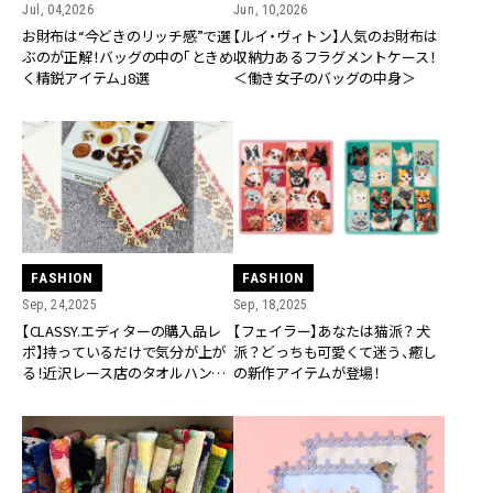
Jul, 04,2026
Jun, 10,2026
お財布は“今どきのリッチ感”で選
【ルイ・ヴィトン】人気のお財布は
ぶのが正解！バッグの中の「ときめ
収納力あるフラグメントケース！
く精鋭アイテム」8選
＜働き女子のバッグの中身＞
FASHION
FASHION
Sep, 24,2025
Sep, 18,2025
【CLASSY.エディターの購入品レ
【フェイラー】あなたは猫派？犬
ポ】持っているだけで気分が上が
派？どっちも可愛くて迷う、癒し
る！近沢レース店のタオルハンカ
の新作アイテムが登場！
チ