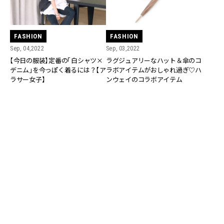
FASHION
FASHION
Sep, 04,2022
Sep, 03,2022
【今日の服装】定番の「白シャツ×
ラグジュアリーなハット＆傘のコ
デニム」を今っぽく着るには？【ア
ラボアイテムがおしゃれ過ぎ♡ハ
ラサー女子】
ンウェイのコラボアイテム
FASHION
FASHION
Jul, 15,2022
Nov, 13,2021
30℃超え猛暑でも涼しげ！大人可
【今日の服装】大人可愛い「モノト
愛い「ストローハット」４選
ーンコーデ」の正解は？【アラサー
女子】