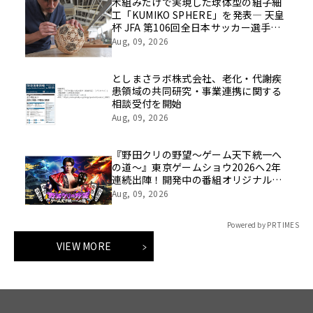
木組みだけで実現した球体型の組子細
工「KUMIKO SPHERE」を発表― 天皇
杯 JFA 第106回全日本サッカー選手権
大会の公式ビジュアルにも採用 ―
Aug, 09, 2026
としまさラボ株式会社、老化・代謝疾
患領域の共同研究・事業連携に関する
相談受付を開始
Aug, 09, 2026
『野田クリの野望～ゲーム天下統一へ
の道～』東京ゲームショウ2026へ2年
連続出陣！開発中の番組オリジナルゲ
ームを世界最速体験！失敗したら即
Aug, 09, 2026
「打ち首」！？しんや＆青木マッチョ
参加のイベントも開催！
Powered by PR TIMES
VIEW MORE