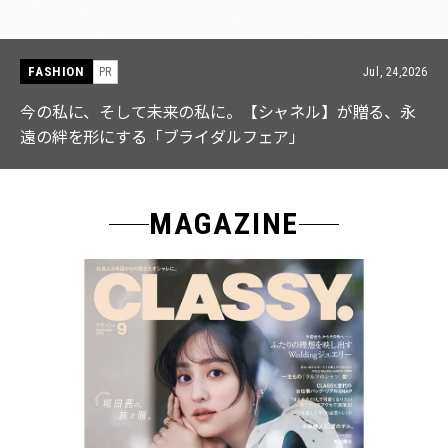
FASHION
PR
Jul, 15,2026
【ICB】人気インフルエンサーと共同制作! 週5で着たく
なる「名品ブラウス」２選
MAGAZINE