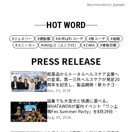
Recommended by
HOT WORD
#ジュエリー
#通勤服
#お呼ばれコーデ
#旅コーデ
#結婚
#スニーカー
#UNIQLO（ユニクロ）
#ZARA
#骨格診断
PRESS RELEASE
医薬品からトータルヘルスケア企業へ
の変革。第一三共ヘルスケアが発足20
周年を記念し、製品開発・新カテゴリ
挑戦の舞台や旧社統合時のエピソード
Jun, 19, 2026
を社員の想いとともに振り返る特別映
像を公開！
猛暑でも大型犬と快適に遊べる。
WHATAWONが室内イベント「ワン上
等Fes Summer Party」を8月29日開
催
Aug, 09, 2026