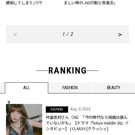
嫉妬してしまう」ワケ
ましい時の、NG行動と改善法」
<
>
1 / 2
RANKING
ALL
FASHION
BEAUTY
Aug, 8, 2026
CULTURE
仲里依紗さん（36）「今の時代なら結婚は選ん
でいないかも」【ドラマ『Tokyo middle 30』イ
ンタビュー】 | CLASSY.[クラッシィ]