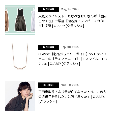
May, 26, 2026
FASHION
人気スタイリスト・たなべさおりさんが『着回
しやすさ』で厳選【指名買いワンピースカタロ
グ】７選 | CLASSY.[クラッシィ]
Sep, 30, 2025
FASHION
CLASSY.【名品ジュエリーガイド】Vol1. ティフ
ァニーの【ティファニー T】｜T スマイル、T ワ
ンetc. | CLASSY.[クラッシィ]
Nov, 10, 2025
CULTURE
戸田恵梨香さん『父が亡くなったとき、この人
の遺伝子を遺したいと強く思った』 | CLASSY.
[クラッシィ]