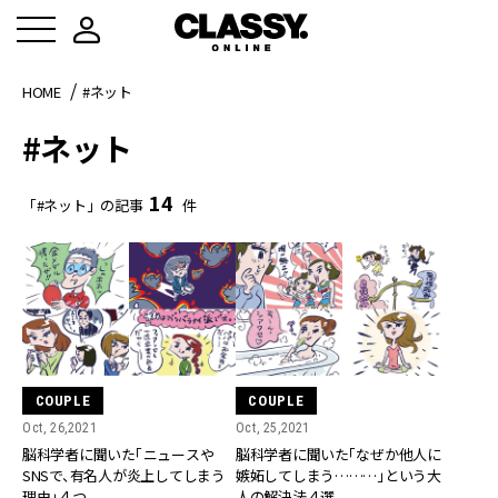
HOME
#ネット
#ネット
14
「#ネット」の記事
件
COUPLE
COUPLE
Oct, 26,2021
Oct, 25,2021
脳科学者に聞いた「ニュースや
脳科学者に聞いた「なぜか他人に
SNSで、有名人が炎上してしまう
嫉妬してしまう………」という大
理由」４つ
人の解決法４選