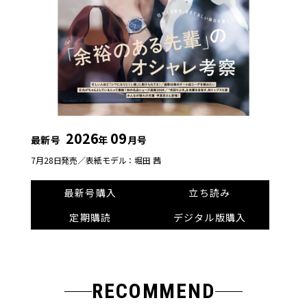
2026
09
最新号
年
月号
7月28日発売／
表紙モデル：堀田 茜
最新号購入
立ち読み
定期購読
デジタル版購入
RECOMMEND