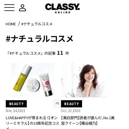
HOME
#ナチュラルコスメ
#ナチュラルコスメ
11
「#ナチュラルコスメ」の記事
件
BEAUTY
BEAUTY
PR
Nov, 04,2022
Oct, 22,2020
LOVE&HAPPYが育まれる！【オン
【美白部門】読者が選んだ、No.1美
リーミネラル】の15周年記念コス
容クイーン【桶谷綾乃】
メ