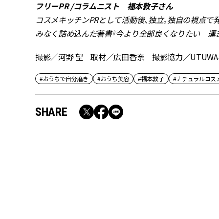
フリーPR /コラムニスト 福本敦子さん
コスメキッチンPRとして活動後、独立。独自の視点で
みなく詰め込んだ著書『今より全部良くなりたい 運ま
撮影／河野 望 取材／広田香奈 撮影協力／UTUWA、A
#おうちで自分磨き
#おうち美容
#福本敦子
#ナチュラルコス
SHARE
RECOMMEND