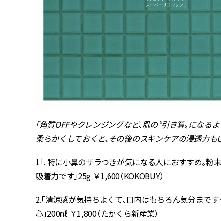
「角質OFFやクレンジングなど、肌の〝引き算〟にな
柔らかくしておくと、その後のスキンケアの浸透力もUPしま
1「. 特に小鼻のザラつきが気になる人におすすめ。粉
吸着力です」25g ￥1,600（KOKOBUY）
2.「清涼感が気持ちよくて、口内はもちろん気分まで
心」200㎖ ￥1,800（たかくら新産業）