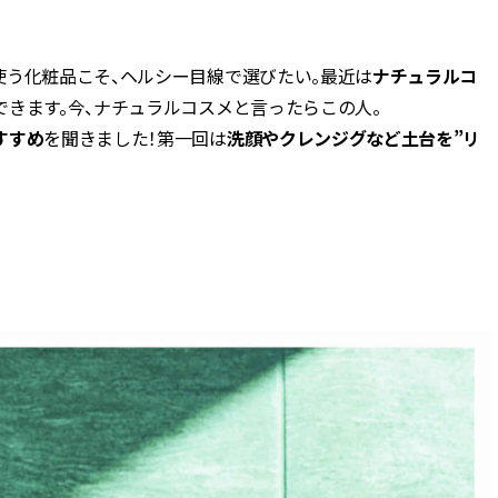
BEAUTY
使う化粧品こそ、ヘルシー目線で選びたい。最近は
ナチュラルコ
できます。今、ナチュラルコスメと言ったらこの人。
Aug, 7, 2026
Aug,
BEAUTY
WEDDING
すすめ
を聞きました！第一回は
洗顔やクレンジグなど土台を”リ
【UV下地】酷暑に頼れる！
【結婚指輪】人気
2,000円台〜3,000円台の名品3選
ング22選｜20〜3
｜30代美容ライターが正直レビ
エピソードも | CLA
ュー | CLASSY.[クラッシィ]
ィ]
Aug, 6, 2026
Feb,
BEAUTY
WEDDING
【ヘアアクセ6選】手抜きに見え
結婚式に黒ドレス
ない！アラサーのまとめ髪が垢
ばれで失敗しない
抜ける「即戦力アクセ」たち |
ーを解説 | CLASS
CLASSY.[クラッシィ]
Sep, 25, 2025
Jun,
BEAUTY
WEDDING
マルジェラの“レプリカ”に新作
【一生ものジュエ
も！注目度急上昇の『フレグラ
存在感が際立つ！
ンス』５選 | CLASSY.[クラッシ
「トゥギャザー」