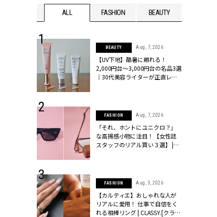
WEDDING
ALL
FASHION
BEAUTY
WEDDIN
 13, 2025
Aug, 7, 2026
BEAUTY
ブランドのリ
【UV下地】酷暑に頼れる！
0代カップルの
2,000円台〜3,000円台の名品3選
SSY.[クラッシ
｜30代美容ライターが正直レビ
ュー | CLASSY.[クラッシィ]
 16, 2026
Aug, 7, 2026
FASHION
はアリ？お呼
「それ、ホントにユニクロ？」
コーデ＆マナ
な高揚感小物に注目！【女性誌
Y.[クラッシィ]
スタッフのリアル買い３選】 |
CLASSY.[クラッシィ]
 30, 2026
Aug, 3, 2026
FASHION
リー】1つでも
【カルティエ】おしゃれな人が
ポメラートの
リアルに愛用！ 仕事で自信をく
シリーズに注
れる相棒リング | CLASSY.[クラッ