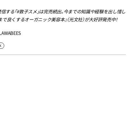
発信する「#敦子スメ」は完売続出。今までの知識や経験を出し惜し
で良くするオーガニック美容本』（光文社）が大好評発売中！
WABEES
メ