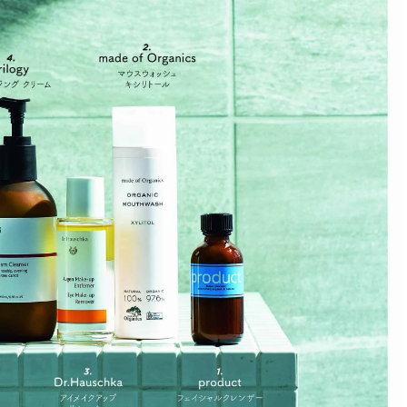
ィ]
目 | CLASSY.[クラ
Aug, 8, 2026
Mar,
BEAUTY
WEDDING
【シャネル】「ココ マドモアゼ
【トレンドの巻き
ル クラッシュ アプソリュ」の限
式ゲスト服の鉄板
定カフェが登場！世界観に没入
ンピ”は『スカー
できる体験型イベントが開催 |
正解！ | CLASSY.
CLASSY.[クラッシィ]
Aug, 7, 2026
Apr,
BEAUTY
WEDDING
冷房・紫外線etc...「夏の隠れ乾
【ブルガリ】プロ
燥」を防ぐ【ベタつかない名品
れたのは、リング
クリーム】3選＜30代のベストコ
ックレスだった！【C
スメ＞ | CLASSY.[クラッシィ]
のブライダルリング物
CLASSY.[クラッシ
Aug, 5, 2026
Oct,
BEAUTY
WEDDING
忙しい毎日に「うるおいター
【ブシュロン】〝
ボ」を。新【SOFINA BASIC＋】
揃い〟にこだわっ
のお手入れでうるおってなめら
グ【CLASSY.世
かな肌を目指す | CLASSY.[クラッ
ング物語 ＃11】 | C
シィ]
ッシィ]