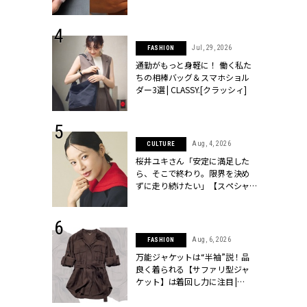
ッシィ]
シィ]
 24, 2026
Jul, 29, 2026
FASHION
方３選】結婚
通勤がもっと身軽に！ 働く私た
“シンプル黒ワ
ちの相棒バッグ＆スマホショル
フ』で盛るのが
ダー3選 | CLASSY.[クラッシィ]
[クラッシィ]
 14, 2026
Aug, 4, 2026
CULTURE
ポーズで贈ら
桜井ユキさん「安定に満足した
じゃなくてネ
ら、そこで終わり。限界を決め
LASSY.世代
ずに走り続けたい」【スペシャ
語 #15】 |
ルドラマ『しあわせは食べて寝
ィ]
て待て ～早春の養生編～』】 |
CLASSY.[クラッシィ]
 14, 2025
Aug, 6, 2026
FASHION
彼と完全なお
万能ジャケットは“半袖”説！品
て選んだリン
良く着られる【サファリ型ジャ
代のブライダルリ
ケット】は着回し力に注目 |
LASSY.[クラ
CLASSY.[クラッシィ]