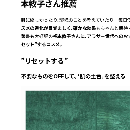
本敦子さん推薦
肌に優しかったり、環境のことを考えていたり…毎日
スメの進化が目覚ましく、確かな効果
もちゃんと期待
著書も大好評の
福本敦子さんに、アラサー世代へのお
セット”するコスメ
。
”リセットする”
不要なものをOFFして、〝肌の土台〟を整える