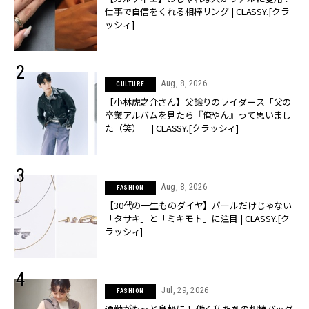
仕事で自信をくれる相棒リング | CLASSY.[クラ
ッシィ]
Aug, 8, 2026
CULTURE
【小林虎之介さん】父譲りのライダース「父の
卒業アルバムを見たら『俺やん』って思いまし
た（笑）」 | CLASSY.[クラッシィ]
Aug, 8, 2026
FASHION
【30代の一生ものダイヤ】パールだけじゃない
「タサキ」と「ミキモト」に注目 | CLASSY.[ク
ラッシィ]
Jul, 29, 2026
FASHION
通勤がもっと身軽に！ 働く私たちの相棒バッグ