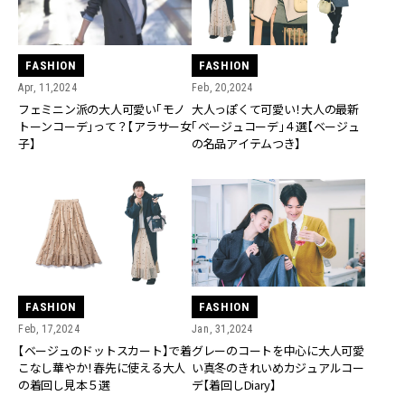
FASHION
FASHION
Apr, 11,2024
Feb, 20,2024
フェミニン派の大人可愛い「モノ
大人っぽくて可愛い！大人の最新
トーンコーデ」って？【アラサー女
「ベージュコーデ」４選【ベージュ
子】
の名品アイテムつき】
FASHION
FASHION
Feb, 17,2024
Jan, 31,2024
【ベージュのドットスカート】で着
グレーのコートを中心に大人可愛
こなし華やか！春先に使える大人
い真冬のきれいめカジュアルコー
の着回し見本５選
デ【着回しDiary】