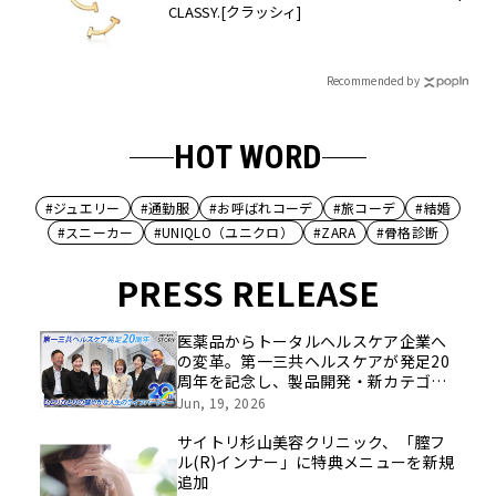
CLASSY.[クラッシィ]
Recommended by
HOT WORD
#ジュエリー
#通勤服
#お呼ばれコーデ
#旅コーデ
#結婚
#スニーカー
#UNIQLO（ユニクロ）
#ZARA
#骨格診断
PRESS RELEASE
医薬品からトータルヘルスケア企業へ
の変革。第一三共ヘルスケアが発足20
周年を記念し、製品開発・新カテゴリ
挑戦の舞台や旧社統合時のエピソード
Jun, 19, 2026
を社員の想いとともに振り返る特別映
像を公開！
サイトリ杉山美容クリニック、「膣フ
ル(R)インナー」に特典メニューを新規
追加