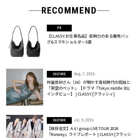
RECOMMEND
【CLASSY.お仕事名品】収納力のある優秀バッ
グ&スマホショルダー3選
Aug, 7, 2026
CULTURE
仲里依紗さん（36）が明かす高校時代の孤独と
「架空のペット」【ドラマ『Tokyo middle 30』
インタビュー】 | CLASSY.[クラッシィ]
Jul, 9, 2026
CULTURE
【挨拶全文】Aぇ! group LIVE TOUR 2026
『Runway』ライブレポート | CLASSY.[クラッシ