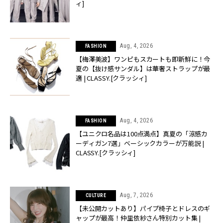
ィ]
Aug, 4, 2026
FASHION
【梅澤美波】ワンピもスカートも即新鮮に！今
夏の【抜け感サンダル】は華奢ストラップが最
適 | CLASSY.[クラッシィ]
Aug, 4, 2026
FASHION
【ユニクロ名品は100点満点】真夏の「涼感カ
ーディガン7選」ベーシックカラーが万能説 |
CLASSY.[クラッシィ]
Aug, 7, 2026
CULTURE
【未公開カットあり】パイプ椅子とドレスのギ
ャップが最高！仲里依紗さん特別カット集 |