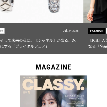
FASHION
PR
Jul, 15,2026
【ICB】人気インフルエンサーと共同制作! 週5で着たく
なる「名品ブラウス」２選
MAGAZINE