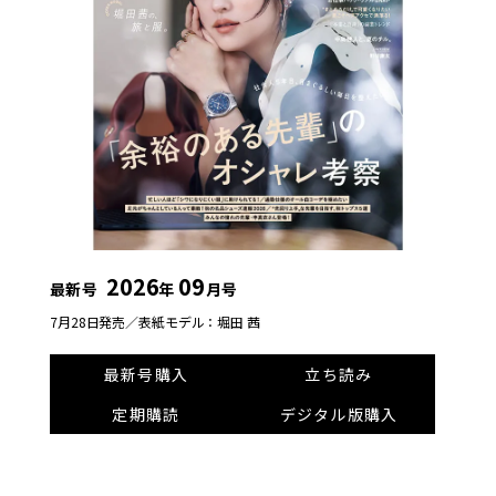
2026
09
最新号
年
月号
7月28日発売／
表紙モデル：堀田 茜
最新号購入
立ち読み
定期購読
デジタル版購入