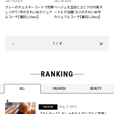
Jan, 09,2024
Jan, 04,2024
グレーのチェスターコートで防寒
ベージュを主役にユニクロの黒タ
しっかり！冬のきれいめカジュア
ートルが活躍！大人のきれいめ冬
ルコーデ【着回しDiary】
カジュアルコーデ【着回しDiary】
<
>
1 / 4
RANKING
ALL
FASHION
BEAUTY
Aug, 3, 2026
FASHION
【カルティエ】おしゃれな人がリアルに愛用！