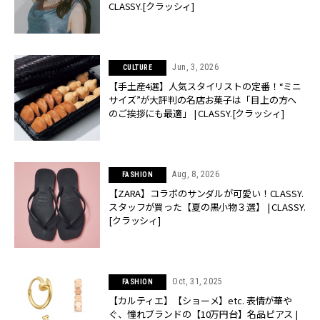
CLASSY.[クラッシィ]
Jun, 3, 2026
CULTURE
【手土産4選】人気スタイリストの定番！“ミニ
サイズ”が大評判の名店お菓子は「目上の方へ
のご挨拶にも最適」 | CLASSY.[クラッシィ]
Aug, 8, 2026
FASHION
【ZARA】コラボのサンダルが可愛い！CLASSY.
スタッフが買った【夏の黒小物３選】 | CLASSY.
[クラッシィ]
Oct, 31, 2025
FASHION
【カルティエ】【ショーメ】etc. 表情が華や
ぐ、憧れブランドの【10万円台】名品ピアス |