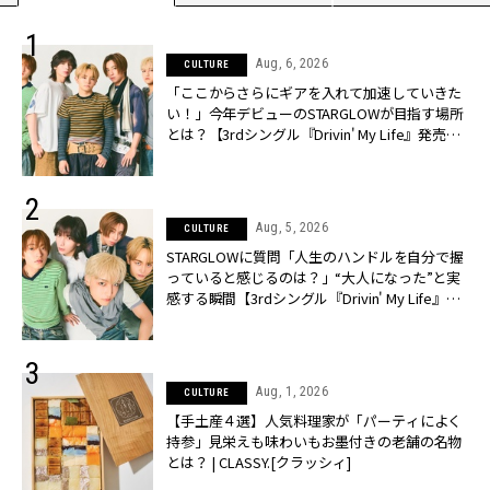
Aug, 6, 2026
CULTURE
「ここからさらにギアを入れて加速していきた
い！」今年デビューのSTARGLOWが目指す場所
とは？【3rdシングル『Drivin' My Life』発売】 |
CLASSY.[クラッシィ]
Aug, 5, 2026
CULTURE
STARGLOWに質問「人生のハンドルを自分で握
っていると感じるのは？」“大️人になった”と実
感する瞬間【3rdシングル『Drivin' My Life』発
売】 | CLASSY.[クラッシィ]
Aug, 1, 2026
CULTURE
【手土産４選】人気料理家が「パーティによく
持参」見栄えも味わいもお墨付きの老舗の名物
とは？ | CLASSY.[クラッシィ]