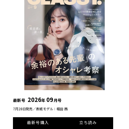
2026
09
最新号
年
月号
7月28日発売／
表紙モデル：堀田 茜
最新号購入
立ち読み