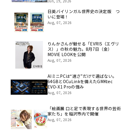
挑戦の舞台や旧社統合時のエピソード
Jun, 19, 2026
を社員の想いとともに振り返る特別映
像を公開！
日英バイリンガル世界史の決定版 つ
いに登場！
Aug, 07, 2026
りんかさんが魅せる「EVRIS（エヴリ
ス）」の秋の魅力。8月7日（金）
MOVIE LOOKを公開
Aug, 07, 2026
AIミニPCは“速さ”だけで選ばない。
64GBとOCuLinkを備えたGMKtec
EVO-X1 Proの強み
Aug, 07, 2026
「絵画展 口と足で表現する世界の芸術
家たち」を稲沢市内で開催
Aug, 07, 2026