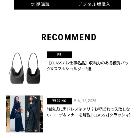
定期購読
デジタル版購入
RECOMMEND
【CLASSY.お仕事名品】収納力のある優秀バッ
グ&スマホショルダー3選
Feb, 16, 2026
WEDDING
結婚式に黒ドレスはアリ？お呼ばれで失敗しな
いコーデ＆マナーを解説 | CLASSY.[クラッシィ]