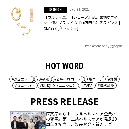
Oct, 31, 2025
FASHION
【カルティエ】【ショーメ】etc. 表情が華や
ぐ、憧れブランドの【10万円台】名品ピアス |
CLASSY.[クラッシィ]
Recommended by
HOT WORD
#ジュエリー
#通勤服
#お呼ばれコーデ
#旅コーデ
#結婚
#スニーカー
#UNIQLO（ユニクロ）
#ZARA
#骨格診断
PRESS RELEASE
医薬品からトータルヘルスケア企業へ
の変革。第一三共ヘルスケアが発足20
周年を記念し、製品開発・新カテゴリ