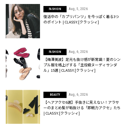
Aug, 5, 2026
FASHION
復活中の「カプリパンツ」を今っぽく着る3つ
のポイント | CLASSY.[クラッシィ]
Aug, 6, 2026
FASHION
【梅澤美波】足元も抜け感が新常識！夏のシン
プル服を格上げする「主役級ヌーディサンダ
ル」15選 | CLASSY.[クラッシィ]
Aug, 6, 2026
BEAUTY
【ヘアアクセ6選】手抜きに見えない！アラサ
ーのまとめ髪が垢抜ける「即戦力アクセ」たち
| CLASSY.[クラッシィ]