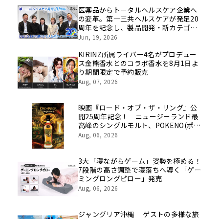
医薬品からトータルヘルスケア企業へ
の変革。第一三共ヘルスケアが発足20
周年を記念し、製品開発・新カテゴリ
挑戦の舞台や旧社統合時のエピソード
Jun, 19, 2026
を社員の想いとともに振り返る特別映
像を公開！
KIRINZ所属ライバー4名がプロデュー
ス金熊香水とのコラボ香水を8月1日よ
り期間限定で予約販売
Aug, 07, 2026
映画『ロード・オブ・ザ・リング』公
開25周年記念！ ニュージーランド最
高峰のシングルモルト、POKENO(ポケ
ノ)より 数量限定ウイスキー「リング
Aug, 06, 2026
ベアラー」が誕生
3大「寝ながらゲーム」姿勢を極める！
7段階の高さ調整で寝落ちへ導く「ゲー
ミングロングピロー」発売
Aug, 06, 2026
ジャングリア沖縄 ゲストの多様な旅