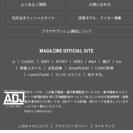
よくあるご質問
お問い合わせ
光文社オフィシャルサイト
読者モデル、ライター募集
ブラウザプッシュ通知について
MAGAZINE OFFICIAL SITE
JJ
CLASSY.
VERY
STORY
HERS
Mart
美ST
bis
和食スタイル
女性自身
SmartFLASH
COMIC熱帯
comic Pureri
マンガ コミソル
本がすき。
ABJマークは、この電子書店・電子書籍配信サービスが、著作権者からコン
テンツ使用許諾を得た正規版配信サービスであることを示す登録商標（登録
番号 第6091713号）です。ABJマークの詳細、ABJマークを掲示しているサ
ービスの一覧はこちらです。
https://aebs.or.jp/
このサイトについて
プライバシーポリシー
サイトマップ
©Kobunsha Co., Ltd. All Rights Reserved.