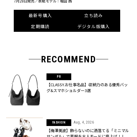
7月28日発売／
表紙モデル：堀田 茜
最新号購入
立ち読み
定期購読
デジタル版購入
RECOMMEND
【CLASSY.お仕事名品】収納力のある優秀バッ
グ&スマホショルダー3選
Aug, 4, 2026
FASHION
【梅澤美波】飾らないのに洒落てる「ミニマル
サンダル」で夏服を大人モードに底上げ！ |