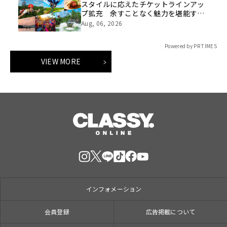
スタイルに応えたチケットラインアッ
プ拡充 余すことなく魅力を堪能する
「ロイヤルチケット」新登場
Aug, 06, 2026
Powered by PR TIMES
VIEW MORE
インフォメーション
会員登録
広告掲載について