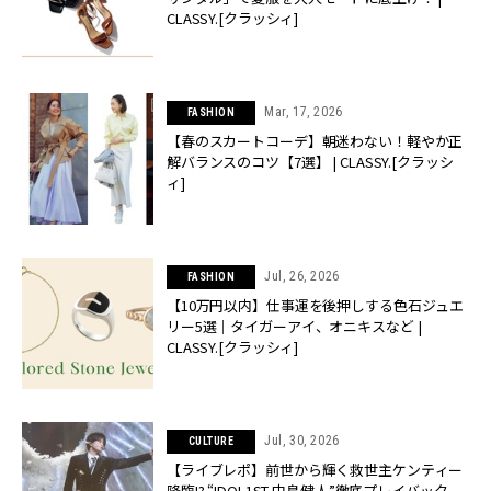
CLASSY.[クラッシィ]
Mar, 17, 2026
FASHION
【春のスカートコーデ】朝迷わない！軽やか正
解バランスのコツ【7選】 | CLASSY.[クラッシ
ィ]
Jul, 26, 2026
FASHION
【10万円以内】仕事運を後押しする色石ジュエ
リー5選｜タイガーアイ、オニキスなど |
CLASSY.[クラッシィ]
Jul, 30, 2026
CULTURE
【ライブレポ】前世から輝く救世主ケンティー
降臨!? “IDOL1ST 中島健人”徹底プレイバック