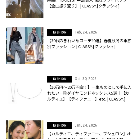
【全曲振り返り】 | CLASSY.[クラッシィ]
Feb, 24, 2026
FASHION
【30代のきれいめコーデ40選】春夏秋冬の季節
別ファッション | CLASSY.[クラッシィ]
Oct, 30, 2025
FASHION
【10万円〜20万円台！】一生ものとして手に入
れたい一粒ダイヤモンドネックレス5選｜【カ
ルティエ】【ティファニー】etc. | CLASSY.[ク
ラッシィ]
Jun, 24, 2026
FASHION
【カルティエ、ティファニー、ブシュロン】オ