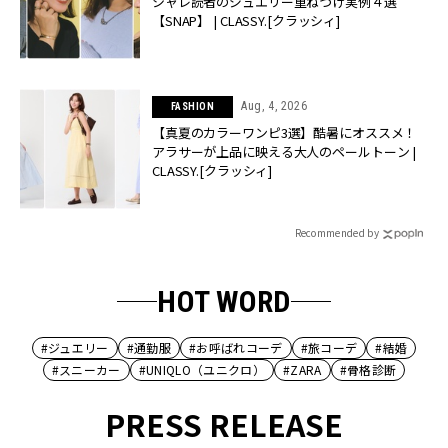
シャレ読者のジュエリー重ねづけ実例４選
【SNAP】 | CLASSY.[クラッシィ]
Aug, 4, 2026
FASHION
【真夏のカラーワンピ3選】酷暑にオススメ！
アラサーが上品に映える大人のペールトーン |
CLASSY.[クラッシィ]
Recommended by
HOT WORD
#ジュエリー
#通勤服
#お呼ばれコーデ
#旅コーデ
#結婚
#スニーカー
#UNIQLO（ユニクロ）
#ZARA
#骨格診断
PRESS RELEASE