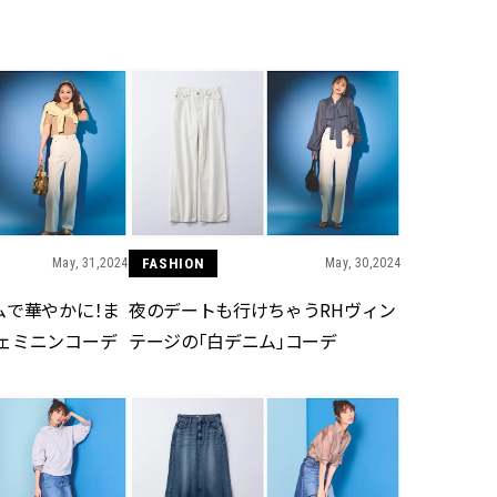
May, 31,2024
FASHION
May, 30,2024
ムで華やかに！ま
夜のデートも行けちゃうRHヴィン
ェミニンコーデ
テージの「白デニム」コーデ