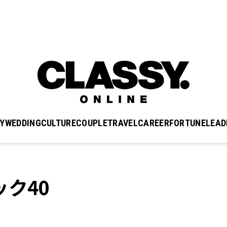
Y
WEDDING
CULTURE
COUPLE
TRAVEL
CAREER
FORTUNE
LEAD
ク40