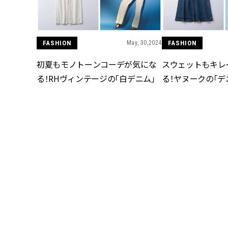
FASHION
May, 30,2024
FASHION
初夏もモノトーンコーデが気にな
スウェットもキレ
る！RHヴィンテージの「白デニム」
る！ヤヌークの「デ
FASHION
May, 28,2024
FASHION
“色っぽカジュアル”が簡単に作れ
カジュアルTも大