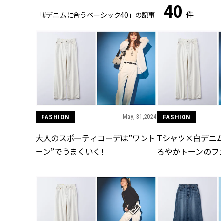
40
件
「#デニムに合うベーシック40」の記事
FASHION
May, 31,2024
FASHION
大人のスポーティコーデは”ワント
Tシャツ×白デニ
ーン”でうまくいく！
ろやかトーンのフ