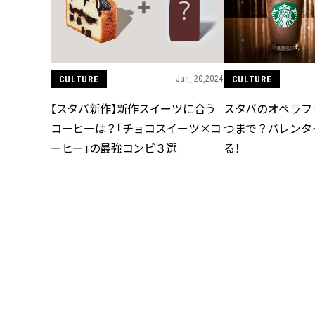
CULTURE
Jan, 20,2024
CULTURE
【スタバ新作】新作スイーツに合う
スタバのオペラフ
コーヒーは？「チョコスイーツ×コ
つまで？バレンタ
ーヒー」の最強コンビ３選
る！
CULTURE
CULTURE
Dec, 04,2023