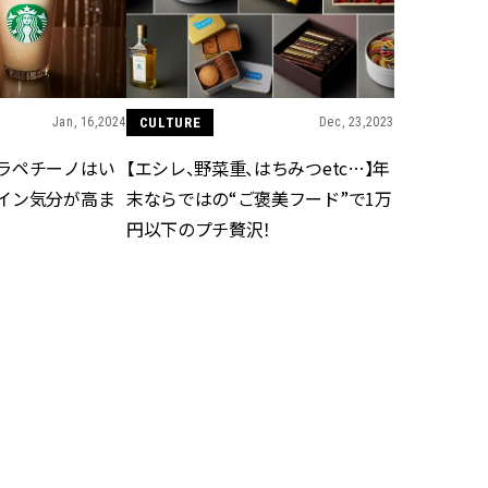
スメ＞ | CLASSY.[クラッシィ]
目 | CLASSY.[クラ
Nov, 17, 2025
Mar,
BEAUTY
WEDDING
【落ちない名品リップ10選】塗
【トレンドの巻き
り直しできない・皮むけしやす
式ゲスト服の鉄板
Jan, 16,2024
CULTURE
Dec, 23,2023
いetc.悩みをクリア | CLASSY.[ク
ンピ”は『スカー
ラッシィ]
正解！ | CLASSY.
ラペチーノはい
【エシレ、野菜重、はちみつetc…】年
イン気分が高ま
末ならではの“ご褒美フード”で1万
円以下のプチ贅沢！
Aug, 5, 2026
Aug,
BEAUTY
WEDDING
ユニクロ名品も！日焼け対策ガ
20万円台〜【カル
チ勢の「ないと無理」なアイテ
ング４選】ラブ、トリ
ムハック7選 | CLASSY.[クラッシ
を『マリッジ』に
ィ]
ます！ | CLASSY.
Aug, 5, 2026
Mar,
BEAUTY
WEDDING
夏の深刻なくすみ・色ムラにア
失敗しない“ゲスト
プローチ！【透明感を底上げ】
リー】にある！結
神コスメ３選 | CLASSY.[クラッシ
にも使える上質ベー
ィ]
CLASSY.[クラッシ
Jun, 17,2023
CULTURE
Feb, 12,2023