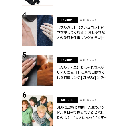
ッシィ]
CLASSY.[クラッシィ]
 24, 2026
Aug, 5, 2026
FASHION
方３選】結婚
【ブルガリ】【ブシュロン】背
“シンプル黒ワ
中を押してくれる！ おしゃれな
フ』で盛るのが
人の愛用お仕事リングを拝見 |
[クラッシィ]
CLASSY.[クラッシィ]
 18, 2025
Aug, 3, 2026
FASHION
ティエ人気リ
【カルティエ】おしゃれな人が
ニティetc.
リアルに愛用！ 仕事で自信をく
選ぶ人増えて
れる相棒リング | CLASSY.[クラッ
[クラッシィ]
シィ]
 24, 2026
Aug, 5, 2026
CULTURE
服”は【セオ
STARGLOWに質問「人生のハン
婚式にも仕事
ドルを自分で握っていると感じ
シック４選 |
るのは？」“大️人になった”と実
ィ]
感する瞬間【3rdシングル
『Drivin' My Life』発売】 |