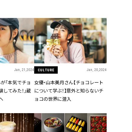
BEAUTY
Aug, 5, 2026
Feb,
BEAUTY
WEDDING
忙しい毎日に「うるおいター
結婚式に黒ドレス
ボ」を。新【SOFINA BASIC＋】
ばれで失敗しない
のお手入れでうるおってなめら
ーを解説 | CLASS
かな肌を目指す | CLASSY.[クラッ
シィ]
Jan, 21,2024
CULTURE
Jan, 20,2024
Aug, 6, 2026
Aug,
BEAUTY
WEDDING
【ヘアアクセ6選】手抜きに見え
【結婚指輪】人気
んが「本気でチョ
女優・山本美月さん【チョコレート
ない！アラサーのまとめ髪が垢
ング22選｜20〜3
抜ける「即戦力アクセ」たち |
エピソードも | CLA
験してみた！」蔵
について学ぶ！】意外と知らないチ
CLASSY.[クラッシィ]
ィ]
へ
ョコの世界に潜入
Aug, 7, 2026
Jun,
BEAUTY
WEDDING
冷房・紫外線etc...「夏の隠れ乾
【一生ものジュエ
燥」を防ぐ【ベタつかない名品
存在感が際立つ！
クリーム】3選＜30代のベストコ
「トゥギャザー」