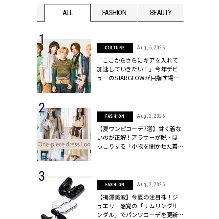
WEDDING
ALL
FASHION
BEAUTY
WEDDIN
 16, 2026
Aug, 6, 2026
CULTURE
はアリ？お呼
「ここからさらにギアを入れて
コーデ＆マナ
加速していきたい！」今年デビ
Y.[クラッシィ]
ューのSTARGLOWが目指す場所
とは？【3rdシングル『Drivin' My
Life』発売】 | CLASSY.[クラッシ
ィ]
 13, 2025
Aug, 2, 2026
FASHION
ブランドのリ
【夏ワンピコーデ7選】甘く着な
0代カップルの
いのが正解！アラサーが脱・ほ
SSY.[クラッシ
っこりする「小物を聞かせた着
こなし」 | CLASSY.[クラッシィ]
 30, 2026
Aug, 2, 2026
FASHION
リー】1つでも
【梅澤美波】今夏の注目株！ジ
ポメラートの
ュエリー感覚の「サムリングサ
シリーズに注
ンダル」でパンツコーデを更新 |