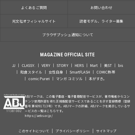
よくあるご質問
お問い合わせ
光文社オフィシャルサイト
読者モデル、ライター募集
ブラウザプッシュ通知について
MAGAZINE OFFICIAL SITE
JJ
CLASSY.
VERY
STORY
HERS
Mart
美ST
bis
和食スタイル
女性自身
SmartFLASH
COMIC熱帯
comic Pureri
マンガ コミソル
本がすき。
ABJマークは、この電子書店・電子書籍配信サービスが、著作権者からコン
テンツ使用許諾を得た正規版配信サービスであることを示す登録商標（登録
番号 第6091713号）です。ABJマークの詳細、ABJマークを掲示しているサ
ービスの一覧はこちらです。
https://aebs.or.jp/
このサイトについて
プライバシーポリシー
サイトマップ