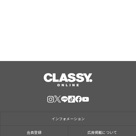
勝どき・晴海の『筋トレ×ピラティ
ス』で大人気のPBGが女性専用スタジ
オ（２号店）を開店。
Aug, 07, 2026
インフォメーション
会員登録
広告掲載について