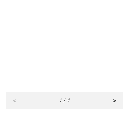
FASHION
FASHION
May, 23,2024
May, 12,2024
白なのに着痩せ⁉スタイルアップ
お久しぶりでも失敗しない【サン
が叶うブラウスコーデの秘訣は？
ダルコーデ】って？
<
>
1 / 4