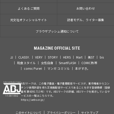
よくあるご質問
お問い合わせ
光文社オフィシャルサイト
読者モデル、ライター募集
ブラウザプッシュ通知について
MAGAZINE OFFICIAL SITE
JJ
CLASSY.
VERY
STORY
HERS
Mart
美ST
bis
和食スタイル
女性自身
SmartFLASH
COMIC熱帯
comic Pureri
マンガ コミソル
本がすき。
ABJマークは、この電子書店・電子書籍配信サービスが、著作権者からコン
テンツ使用許諾を得た正規版配信サービスであることを示す登録商標（登録
番号 第6091713号）です。ABJマークの詳細、ABJマークを掲示しているサ
ービスの一覧はこちらです。
https://aebs.or.jp/
このサイトについて
プライバシーポリシー
サイトマップ