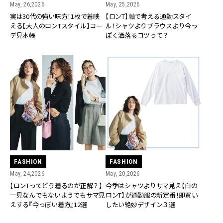
May, 26,2026
May, 25,2026
実は30代の強い味方！1枚で着映
【ロンT】軸で考える通勤スタイ
える【大人のロンTスタイル】コー
ル！シャツよりブラウスより今っ
デ見本帳
ぽく洒落るコツって？
FASHION
FASHION
May, 24,2026
May, 20,2026
【ロンTってどう着るのが正解？】
今季はシャツよりサマ見え【白の
一見なんでもないようでもサマ見
ロンT】が通勤服の新定番！即買い
えする『今っぽい着方』12選
したい絶妙デザイン３選