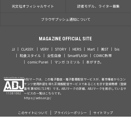
光文社オフィシャルサイト
読者モデル、ライター募集
ブラウザプッシュ通知について
MAGAZINE OFFICIAL SITE
JJ
CLASSY.
VERY
STORY
HERS
Mart
美ST
bis
和食スタイル
女性自身
SmartFLASH
COMIC熱帯
comic Pureri
マンガ コミソル
本がすき。
ABJマークは、この電子書店・電子書籍配信サービスが、著作権者からコン
テンツ使用許諾を得た正規版配信サービスであることを示す登録商標（登録
番号 第6091713号）です。ABJマークの詳細、ABJマークを掲示しているサ
ービスの一覧はこちらです。
https://aebs.or.jp/
このサイトについて
プライバシーポリシー
サイトマップ
©Kobunsha Co., Ltd. All Rights Reserved.