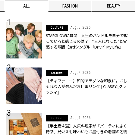
ALL
FASHION
BEAUTY
Aug, 5, 2026
CULTURE
STARGLOWに質問「人生のハンドルを自分で握
っていると感じるのは？」“大️人になった”と実
感する瞬間【3rdシングル『Drivin' My Life』発
売】 | CLASSY.[クラッシィ]
Aug, 4, 2026
FASHION
【ティファニー】知的でモダンな印象に。おし
ゃれな人が選んだお仕事リング | CLASSY.[クラ
ッシィ]
Aug, 1, 2026
CULTURE
【手土産４選】人気料理家が「パーティによく
持参」見栄えも味わいもお墨付きの老舗の名物