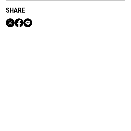
SHARE
RECOMMEND
満員電車も外回りも快適！身軽になれるバッグ
＆スマホショルダー3選
Jul, 22, 2026
CULTURE