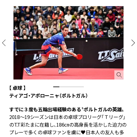
【 卓球 】
【
ティアゴ・アポローニャ（ポルトガル）
すでに３度も五輪出場経験のある〝ポルトガルの英雄〟
2018～19シーズンは日本の卓球プロリーグ「Ｔリーグ」
5
のT.T彩たまに在籍し、186㎝の高身長を活かした迫力の
プレーで多くの卓球ファンを虜に♥日本人の友人も多