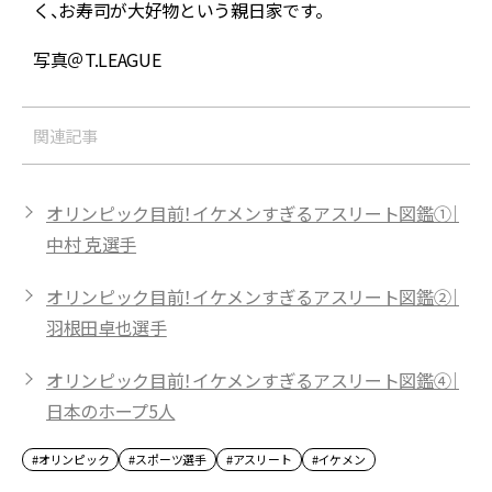
は
く、お寿司が大好物という親日家です。
P
写真＠T.LEAGUE
関連記事
オリンピック目前！イケメンすぎるアスリート図鑑①｜
中村 克選手
オリンピック目前！イケメンすぎるアスリート図鑑②｜
羽根田卓也選手
オリンピック目前！イケメンすぎるアスリート図鑑④｜
日本のホープ5人
#オリンピック
#スポーツ選手
#アスリート
#イケメン