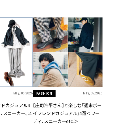
BEAUTY
Aug, 7, 2026
Jun,
BEAUTY
WEDDING
【UV下地】酷暑に頼れる！
【一生ものジュエ
2,000円台〜3,000円台の名品3選
存在感が際立つ！
｜30代美容ライターが正直レビ
「トゥギャザー」
ュー | CLASSY.[クラッシィ]
目 | CLASSY.[クラ
Sep, 25, 2025
Aug,
BEAUTY
WEDDING
マルジェラの“レプリカ”に新作
【結婚指輪】人気
も！注目度急上昇の『フレグラ
ング22選｜20〜3
ンス』５選 | CLASSY.[クラッシ
エピソードも | CLA
ィ]
ィ]
May, 06,2026
FASHION
May, 05,2026
ンドカジュアル4
【庄司浩平さん】と楽しむ「週末ボー
Aug, 8, 2026
Feb,
BEAUTY
WEDDING
、スニーカー、ス
イフレンドカジュアル」4選＜フー
【シャネル】「ココ マドモアゼ
結婚式に黒ドレス
ル クラッシュ アプソリュ」の限
ばれで失敗しない
ディ、スニーカーetc.＞
定カフェが登場！世界観に没入
ーを解説 | CLASS