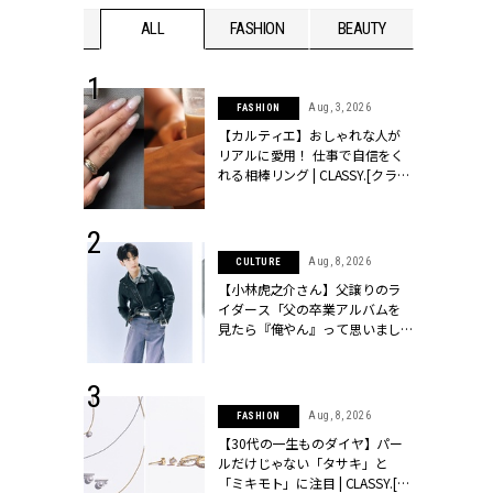
WEDDING
ALL
FASHION
BEAUTY
WEDDIN
 30, 2026
Aug, 3, 2026
FASHION
リー】1つでも
【カルティエ】おしゃれな人が
ポメラートの
リアルに愛用！ 仕事で自信をく
シリーズに注
れる相棒リング | CLASSY.[クラッ
ッシィ]
シィ]
 13, 2025
Aug, 8, 2026
CULTURE
ブランドのリ
【小林虎之介さん】父譲りのラ
0代カップルの
イダース「父の卒業アルバムを
SSY.[クラッシ
見たら『俺やん』って思いまし
た（笑）」 | CLASSY.[クラッシ
ィ]
 16, 2026
Aug, 8, 2026
FASHION
はアリ？お呼
【30代の一生ものダイヤ】パー
コーデ＆マナ
ルだけじゃない「タサキ」と
Y.[クラッシィ]
「ミキモト」に注目 | CLASSY.[ク