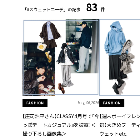
83
件
「#スウェットコーデ」の記事
FASHION
May, 06,2026
FASHION
【庄司浩平さん】CLASSY.4月号で『今
【週末ボーイフレ
っぽデートカジュアル』を披露！＜
選】大きめフーディ
撮り下ろし画像集＞
ウェットetc.