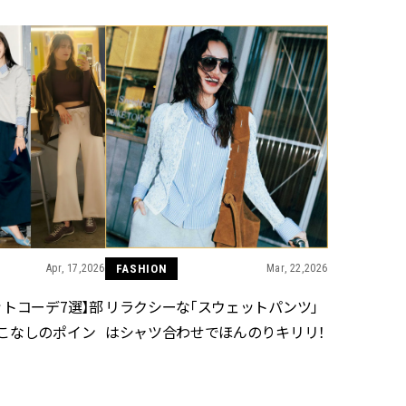
できる体験型イベントが開催 |
CLASSY.[クラッシィ]
Aug, 8, 2026
Mar,
BEAUTY
WEDDING
“盛りすぎない”がトレンド！
【トレンドの巻き
【最旬マスカラ4選】さりげない
式ゲスト服の鉄板
ボリュームと絶妙カラー |
ンピ”は『スカー
CLASSY.[クラッシィ]
正解！ | CLASSY.
Aug, 6, 2026
Jul,
BEAUTY
WEDDING
【ヘアアクセ6選】手抜きに見え
【ブルガリの婚姻
ない！アラサーのまとめ髪が垢
トも】世界に一つ
抜ける「即戦力アクセ」たち |
作れるブライダル
CLASSY.[クラッシィ]
催！ | CLASSY.[
Apr, 17,2026
FASHION
Mar, 22,2026
トコーデ7選】部
リラクシーな「スウェットパンツ」
Aug, 5, 2026
Dec,
BEAUTY
WEDDING
こなしのポイン
はシャツ合わせでほんのりキリリ！
忙しい毎日に「うるおいター
【結婚式お呼ばれ
ボ」を。新【SOFINA BASIC＋】
染む！上品で実用
のお手入れでうるおってなめら
ッグ」6選【アン
かな肌を目指す | CLASSY.[クラッ
イラー他】 | CLAS
シィ]
ィ]