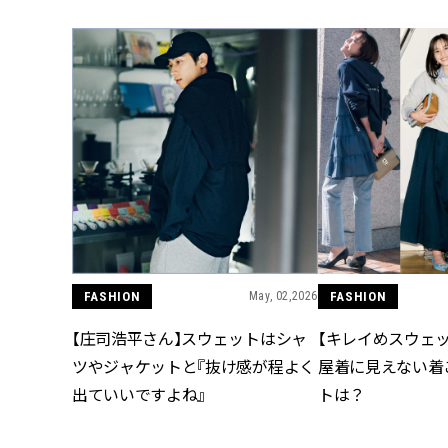
FASHION
May, 02,2026
FASHION
【庄司浩平さん】スウェットはシャ
【キレイめスウェッ
ツやジャケットと『抜け感が程よく
屋着に見えない着
出ていいですよね』
トは？