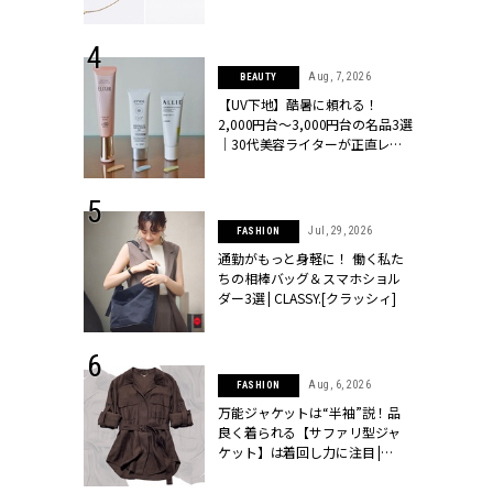
ラッシィ]
 24, 2026
Aug, 7, 2026
BEAUTY
方３選】結婚
【UV下地】酷暑に頼れる！
“シンプル黒ワ
2,000円台〜3,000円台の名品3選
フ』で盛るのが
｜30代美容ライターが正直レビ
[クラッシィ]
ュー | CLASSY.[クラッシィ]
 27, 2026
Jul, 29, 2026
FASHION
届のプレゼン
通勤がもっと身軽に！ 働く私た
だけの指輪が
ちの相棒バッグ＆スマホショル
フェアを開
ダー3選 | CLASSY.[クラッシィ]
クラッシィ]
 9, 2025
Aug, 6, 2026
FASHION
】ドレスに馴
万能ジャケットは“半袖”説！品
的な「サブバ
良く着られる【サファリ型ジャ
テプリマ、フェ
ケット】は着回し力に注目 |
SY.[クラッシ
CLASSY.[クラッシィ]