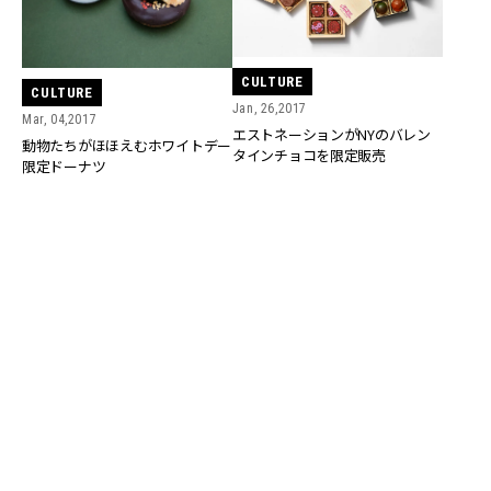
CULTURE
CULTURE
Jan, 26,2017
Mar, 04,2017
エストネーションがNYのバレン
動物たちがほほえむホワイトデー
タインチョコを限定販売
限定ドーナツ
CULTURE
CULTURE
Jan, 04,2017
Jan, 12,2017
￥1,000前後の「ちょっとしたプレ
何も言わなくても本命だと伝わる
ゼント」の鉄板～スイーツ編～
チョコレート